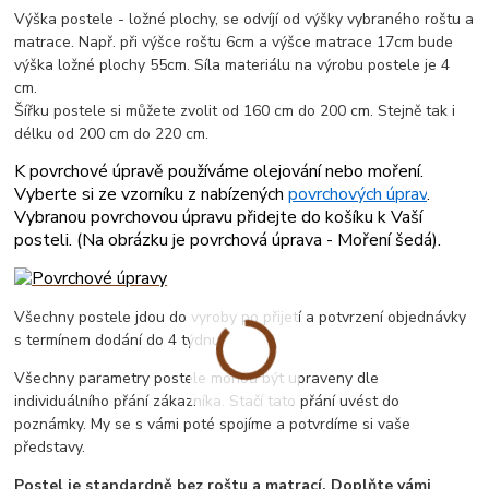
Výška postele - ložné plochy, se odvíjí od výšky vybraného roštu a
matrace. Např. při výšce roštu 6cm a výšce matrace 17cm bude
výška ložné plochy 55cm. Síla materiálu na výrobu postele je 4
cm.
Šířku postele si můžete zvolit od 160 cm do 200 cm. Stejně tak i
délku od 200 cm do 220 cm.
K povrchové úpravě používáme olejování nebo moření.
Vyberte si ze vzorníku z nabízených
povrchových úprav
.
Vybranou povrchovou úpravu přidejte do košíku k Vaší
posteli. (
Na obrázku je povrchová úprava - Moření šedá
).
Všechny postele jdou do vyroby po přijetí a potvrzení objednávky
s termínem dodání do 4 týdnu.
Všechny parametry postele mohou být upraveny dle
individuálního přání zákazníka. Stačí tato přání uvést do
poznámky. My se s vámi poté spojíme a potvrdíme si vaše
představy.
Postel je standardně bez roštu a matrací. Doplňte vámi