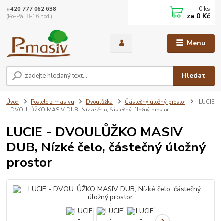
0
ks
+420 777 062 638
za
0 Kč
(Po-Pá, 8-16 hod.)
Menu
Hledat
Úvod
Postele z masivu
Dvoulůžka
Částečný úložný prostor
LUCIE
- DVOULŮŽKO MASIV DUB, Nízké čelo, částečný úložný prostor
LUCIE - DVOULŮŽKO MASIV
DUB, Nízké čelo, částečný úložný
prostor