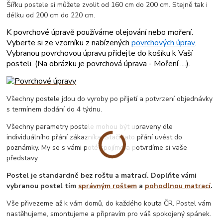
Šířku postele si můžete zvolit od 160 cm do 200 cm. Stejně tak i
délku od 200 cm do 220 cm.
K povrchové úpravě používáme olejování nebo moření.
Vyberte si ze vzorníku z nabízených
povrchových úprav
.
Vybranou povrchovou úpravu přidejte do košíku k Vaší
posteli. (
Na obrázku je povrchová úprava - Moření ....
).
Všechny postele jdou do vyroby po přijetí a potvrzení objednávky
s termínem dodání do 4 týdnu.
Všechny parametry postele mohou být upraveny dle
individuálního přání zákazníka. Stačí tato přání uvést do
poznámky. My se s vámi poté spojíme a potvrdíme si vaše
představy.
Postel je standardně bez roštu a matrací. Doplňte vámi
vybranou postel tím
správným roštem
a
pohodlnou matrací
.
Vše přivezeme až k vám domů, do každého kouta ČR. Postel vám
nastěhujeme, smontujeme a připravím pro váš spokojený spánek.