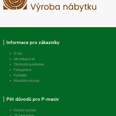
Informace pro zákazníky
O nás
Jak nakupovat
Obchodní podmínky
Fotogalerie
Kontakty
Montážní návody
Pět důvodů pro P-masiv
Vlastní výroba
20 let tradice