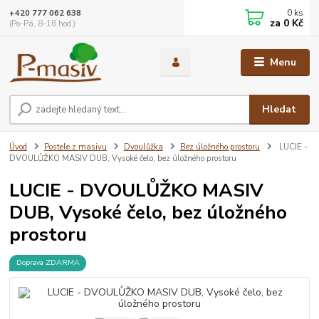
0
ks
+420 777 062 638
za
0 Kč
(Po-Pá, 8-16 hod.)
Menu
Hledat
Úvod
Postele z masivu
Dvoulůžka
Bez úložného prostoru
LUCIE -
DVOULŮŽKO MASIV DUB, Vysoké čelo, bez úložného prostoru
LUCIE - DVOULŮŽKO MASIV
DUB, Vysoké čelo, bez úložného
prostoru
Doprava ZDARMA