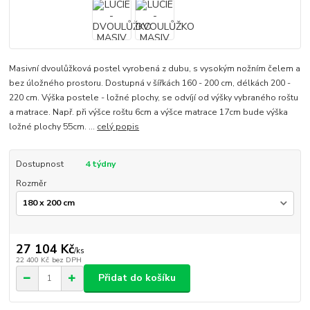
Masivní dvoulůžková postel vyrobená z dubu, s vysokým nožním čelem a
bez úložného prostoru. Dostupná v šířkách 160 - 200 cm, délkách 200 -
220 cm. Výška postele - ložné plochy, se odvíjí od výšky vybraného roštu
a matrace. Např. při výšce roštu 6cm a výšce matrace 17cm bude výška
ložné plochy 55cm. ...
celý popis
Dostupnost
4 týdny
Rozměr
27 104 Kč
/
ks
22 400 Kč
bez DPH
Přidat do košíku