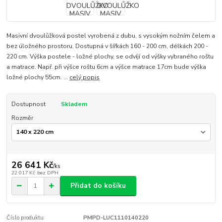
Masivní dvoulůžková postel vyrobená z dubu, s vysokým nožním čelem a
bez úložného prostoru. Dostupná v šířkách 160 - 200 cm, délkách 200 -
220 cm. Výška postele - ložné plochy, se odvíjí od výšky vybraného roštu
a matrace. Např. při výšce roštu 6cm a výšce matrace 17cm bude výška
ložné plochy 55cm. ...
celý popis
Dostupnost
Skladem
Rozměr
26 641 Kč
/
ks
22 017 Kč
bez DPH
Přidat do košíku
Číslo produktu:
PMPD-LUC1110140220