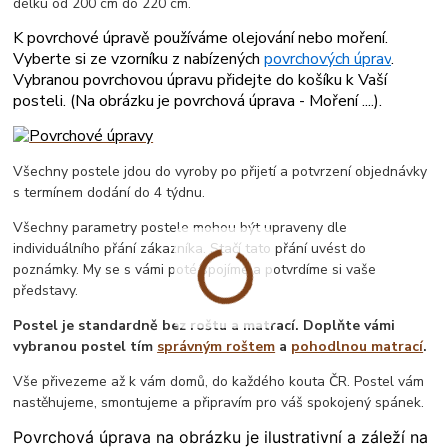
délku od 200 cm do 220 cm.
K povrchové úpravě používáme olejování nebo moření.
Vyberte si ze vzorníku z nabízených
povrchových úprav
.
Vybranou povrchovou úpravu přidejte do košíku k Vaší
posteli. (
Na obrázku je povrchová úprava - Moření ....
).
Všechny postele jdou do vyroby po přijetí a potvrzení objednávky
s termínem dodání do 4 týdnu.
Všechny parametry postele mohou být upraveny dle
individuálního přání zákazníka. Stačí tato přání uvést do
poznámky. My se s vámi poté spojíme a potvrdíme si vaše
představy.
Postel je standardně bez roštu a matrací. Doplňte vámi
vybranou postel tím
správným roštem
a
pohodlnou matrací
.
Vše přivezeme až k vám domů, do každého kouta ČR. Postel vám
nastěhujeme, smontujeme a připravím pro váš spokojený spánek.
Povrchová úprava na obrázku je ilustrativní a záleží na