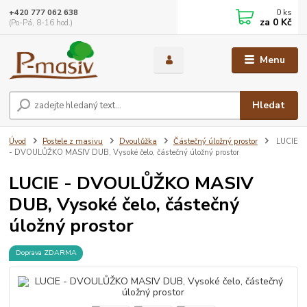
0
ks
+420 777 062 638
za
0 Kč
(Po-Pá, 8-16 hod.)
Menu
Hledat
Úvod
Postele z masivu
Dvoulůžka
Částečný úložný prostor
LUCIE
- DVOULŮŽKO MASIV DUB, Vysoké čelo, částečný úložný prostor
LUCIE - DVOULŮŽKO MASIV
DUB, Vysoké čelo, částečný
úložný prostor
Doprava ZDARMA