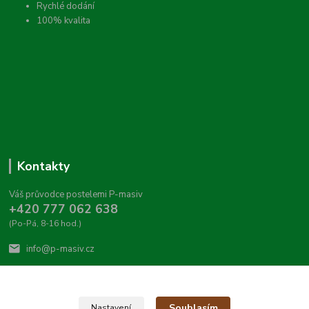
Rychlé dodání
100% kvalita
Kontakty
Váš průvodce postelemi P-masiv
+420 777 062 638
(Po-Pá, 8-16 hod.)
info@p-masiv.cz
Souhlasím
Nastavení