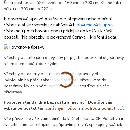
Šířku postele si můžete zvolit od 160 cm do 200 cm. Stejně tak i
délku od 200 cm do 220 cm.
K povrchové úpravě používáme olejování nebo moření.
Vyberte si ze vzorníku z nabízených
povrchových úprav
.
Vybranou povrchovou úpravu přidejte do košíku k Vaší
posteli. (
Na obrázku je povrchová úprava - Moření šedá
).
Všechny postele jdou do vyroby po přijetí a potvrzení objednávky
s termínem dodání do 4 týdnu.
Všechny parametry postele mohou být upraveny dle
individuálního přání zákazníka. Stačí tato přání uvést do
poznámky. My se s vámi poté spojíme a potvrdíme si vaše
představy.
Postel je standardně bez roštu a matrací. Doplňte vámi
vybranou postel tím
správným roštem
a
pohodlnou matrací
.
Vše přivezeme až k vám domů, do každého kouta ČR. Postel vám
nastěhujeme, smontujeme a připravím pro váš spokojený spánek.