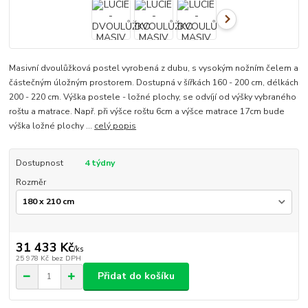
Masivní dvoulůžková postel vyrobená z dubu, s vysokým nožním čelem a
částečným úložným prostorem. Dostupná v šířkách 160 - 200 cm, délkách
200 - 220 cm. Výška postele - ložné plochy, se odvíjí od výšky vybraného
roštu a matrace. Např. při výšce roštu 6cm a výšce matrace 17cm bude
výška ložné plochy ...
celý popis
Dostupnost
4 týdny
Rozměr
31 433 Kč
/
ks
25 978 Kč
bez DPH
Přidat do košíku