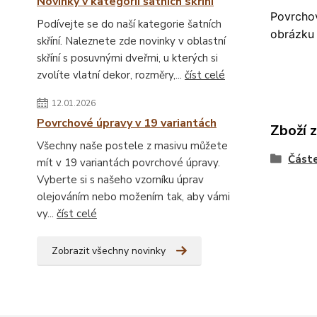
Novinky v kategorii šatních skříní
Povrchov
Podívejte se do naší kategorie šatních
obrázku 
skříní. Naleznete zde novinky v oblastní
skříní s posuvnými dveřmi, u kterých si
zvolíte vlatní dekor, rozměry,...
číst celé
12.01.2026
Povrchové úpravy v 19 variantách
Zboží 
Všechny naše postele z masivu můžete
Částe
mít v 19 variantách povrchové úpravy.
Vyberte si s našeho vzorníku úprav
olejováním nebo možením tak, aby vámi
vy...
číst celé
Zobrazit všechny novinky