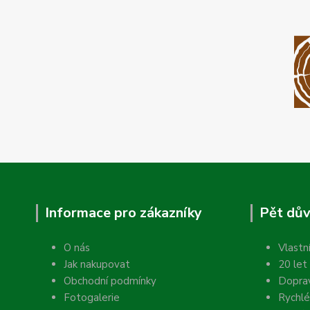
Informace pro zákazníky
Pět dův
O nás
Vlastn
Jak nakupovat
20 let
Obchodní podmínky
Dopra
Fotogalerie
Rychlé