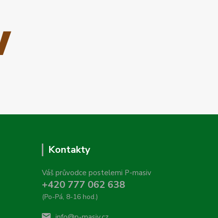
Kontakty
Váš průvodce postelemi P-masiv
+420 777 062 638
(Po-Pá, 8-16 hod.)
info@p-masiv.cz