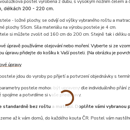
dvoulůžková postel vyrobená z dubu, s vysokým nožním čelem a
, délkách 200 - 220 cm.
tele - ložné plochy, se odvíjí od výšky vybraného roštu a matr
né plochy 55cm. Síla materiálu na výrobu postele je 4 cm.
tele si můžete zvolit od 160 cm do 200 cm. Stejně tak i délku
vé úpravě používáme olejování nebo moření. Vyberte si ze vzor
u úpravu přidejte do košíku k Vaší posteli. (
Na obrázku je povrc
ostele jdou do vyroby po přijetí a potvrzení objednávky s term
arametry postele mohou být upraveny dle individuálního přání z
 spojíme a potvrdíme si vaše představy.
e standardně bez roštu a matrací. Doplňte vámi vybranou 
ezeme až k vám domů, do každého kouta ČR. Postel vám nastěhu