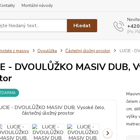
Kontakty
Montážní návody
Nevíte
Hledat
+420
(Po-Pá
ostele z masivu
Dvoulůžka
Částečný úložný prostor
LUCIE - DV
E - DVOULŮŽKO MASIV DUB, Vys
tor
 ZDARMA
Masivn
čelem 
cm, dé
výšky 
matrac