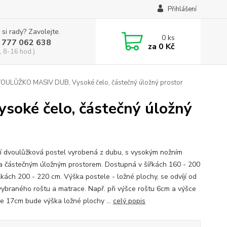
Přihlášení
 si rady? Zavolejte.
0
ks
 777 062 638
za
0 Kč
, 8-16 hod.)
OULŮŽKO MASIV DUB, Vysoké čelo, částečný úložný prostor
oké čelo, částečný úložný
í dvoulůžková postel vyrobená z dubu, s vysokým nožním
a částečným úložným prostorem. Dostupná v šířkách 160 - 200
lkách 200 - 220 cm. Výška postele - ložné plochy, se odvíjí od
vybraného roštu a matrace. Např. při výšce roštu 6cm a výšce
e 17cm bude výška ložné plochy ...
celý popis