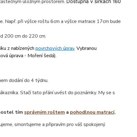
 částečným úložným prostorem.
Dostupná v šířkách 160
ace. Např. při výšce roštu 6cm a výšce matrace 17cm bude
 od 200 cm do 220 cm.
níku z nabízených
povrchových úprav
. Vybranou
hová úprava - Moření šedá
).
ínem dodání do 4 týdnu.
ákazníka. Stačí tato přání uvést do poznámky. My se s
postel tím
správným roštem
a
pohodlnou matrací
.
jeme, smontujeme a připravím pro váš spokojený