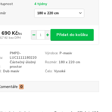
tupnost
4 týdny
změr
 690 Kč
/
ks
Přidat do košíku
017 Kč
bez DPH
PMPD-
Výrobce:
P-masiv
u:
LUC1111180220
Částečný úložný
Rozměr:
180 x 220 cm
:
prostor
l:
Dub masiv
Čelo:
Vysoké
Komentáře
0