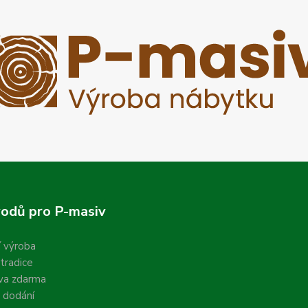
odů pro P-masiv
í výroba
 tradice
va zdarma
 dodání