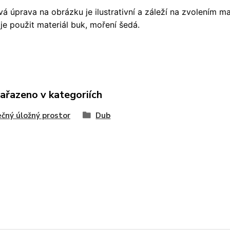
á úprava na obrázku je ilustrativní a záleží na zvolením m
je použit materiál buk, moření šedá.
zařazeno v kategoriích
čný úložný prostor
Dub