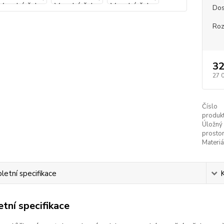
Dos
Ro
32
27 
Číslo
produkt
Úložný
prostor
Materiá
etní specifikace
tní specifikace