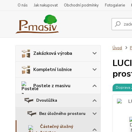
O nás
Jak nakupovat
Obchodní podmínky
Fotogalerie
Úvod
P
Zakázková výroba
LUCI
Kompletní ložnice
pros
Postele z masivu
Doprava
Dvoulůžka
Bez úložného prostoru
Částečný úložný