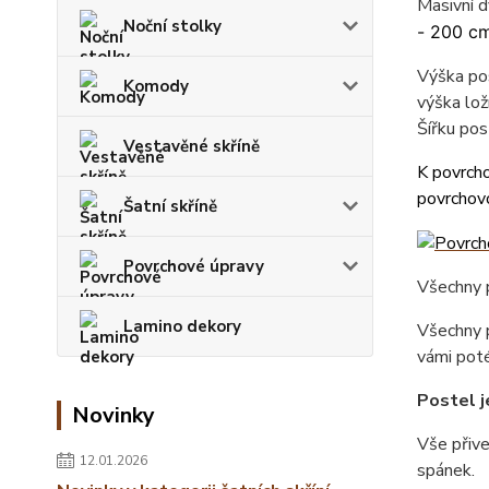
Masivní 
Noční stolky
- 200 cm
Výška pos
Komody
výška lož
Šířku pos
Vestavěné skříně
K povrcho
povrchovo
Šatní skříně
Povrchové úpravy
Všechny p
Lamino dekory
Všechny p
vámi poté
Postel j
Novinky
Vše přiv
12.01.2026
spánek.