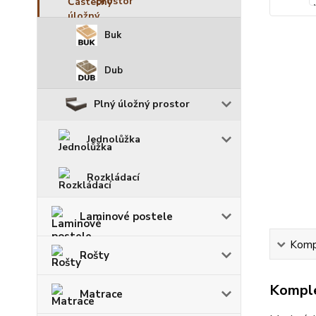
prostor
Buk
Dub
Plný úložný prostor
Jednolůžka
Rozkládací
Laminové postele
Kompl
Rošty
Komple
Matrace