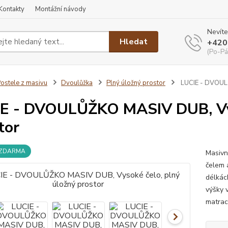
Kontakty
Montážní návody
Nevíte
Hledat
+420
(Po-Pá
ostele z masivu
Dvoulůžka
Plný úložný prostor
LUCIE - DVOULŮ
E - DVOULŮŽKO MASIV DUB, Vys
tor
 ZDARMA
Masivn
čelem 
délkác
výšky 
matrac