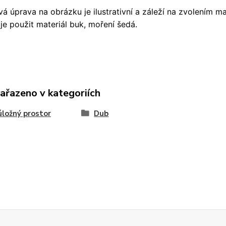
á úprava na obrázku je ilustrativní a záleží na zvolením m
je použit materiál buk, moření šedá.
zařazeno v kategoriích
úložný prostor
Dub