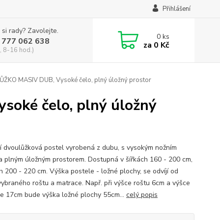
Přihlášení
 si rady? Zavolejte.
0
ks
 777 062 638
za
0 Kč
, 8-16 hod.)
ŽKO MASIV DUB, Vysoké čelo, plný úložný prostor
oké čelo, plný úložný
í dvoulůžková postel vyrobená z dubu, s vysokým nožním
a plným úložným prostorem. Dostupná v šířkách 160 - 200 cm,
h 200 - 220 cm. Výška postele - ložné plochy, se odvíjí od
vybraného roštu a matrace. Např. při výšce roštu 6cm a výšce
e 17cm bude výška ložné plochy 55cm...
celý popis