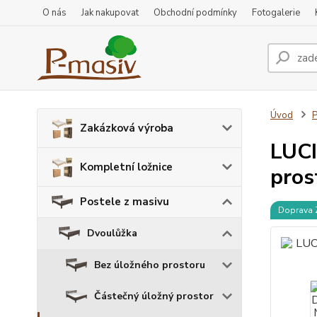
O nás
Jak nakupovat
Obchodní podmínky
Fotogalerie
Úvod
P
Zakázková výroba
LUCI
Kompletní ložnice
pros
Postele z masivu
Doprava
Dvoulůžka
Bez úložného prostoru
Částečný úložný prostor