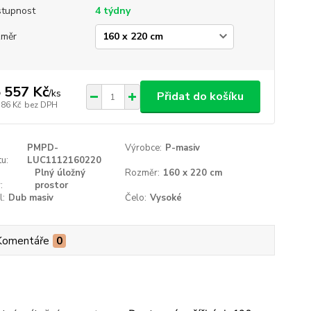
tupnost
4 týdny
změr
 557 Kč
/
ks
Přidat do košíku
386 Kč
bez DPH
PMPD-
Výrobce:
P-masiv
u:
LUC1112160220
Plný úložný
Rozměr:
160 x 220 cm
:
prostor
l:
Dub masiv
Čelo:
Vysoké
Komentáře
0