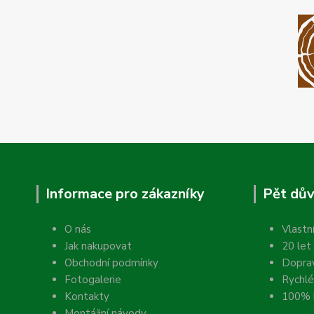
Informace pro zákazníky
Pět dův
O nás
Vlastn
Jak nakupovat
20 let
Obchodní podmínky
Dopra
Fotogalerie
Rychlé
Kontakty
100% k
Montážní návody