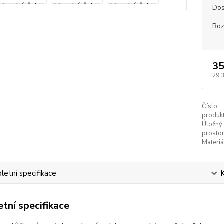
Dos
Ro
35
29 
Číslo
produkt
Úložný
prostor
Materiá
etní specifikace
tní specifikace