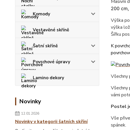
Masivní 
200 cm,
Komody
Výška pos
výška lož
Vestavěné skříně
Šířku pos
K povrcho
Šatní skříně
povrchovo
Povrchové úpravy
Všechny p
Lamino dekory
Všechny p
vámi poté
Novinky
Postel j
12.01.2026
Vše přiv
Novinky v kategorii šatních skříní
spánek.