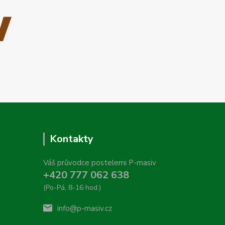
Kontakty
Váš průvodce postelemi P-masiv
+420 777 062 638
(Po-Pá, 8-16 hod.)
info@p-masiv.cz