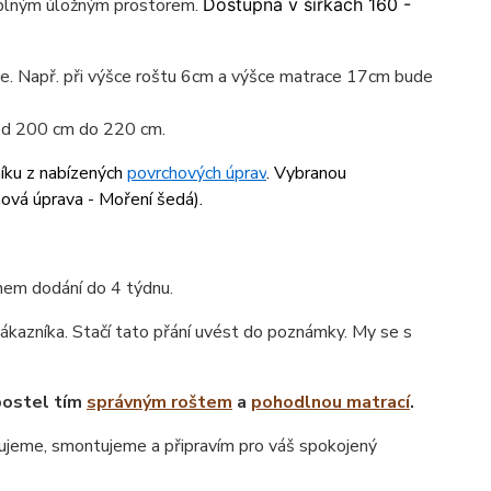
 plným úložným prostorem.
Dostupná v šířkách 160 -
ace. Např. při výšce roštu 6cm a výšce matrace 17cm bude
 od 200 cm do 220 cm.
níku z nabízených
povrchových úprav
. Vybranou
hová úprava - Moření šedá
).
ínem dodání do 4 týdnu.
ákazníka. Stačí tato přání uvést do poznámky. My se s
postel tím
správným roštem
a
pohodlnou matrací
.
jeme, smontujeme a připravím pro váš spokojený