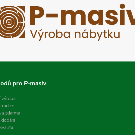
odů pro P-masiv
í výroba
 tradice
va zdarma
 dodání
valita