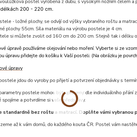
dvoulůžková postel vyrobená z dubu, s vysokým nožním čelem a
 délkách 200 - 220 cm.
tele - ložné plochy, se odvíjí od výšky vybraného roštu a matr
né plochy 55cm. Síla materiálu na výrobu postele je 4 cm.
tele si můžete zvolit od 160 cm do 200 cm. Stejně tak i délku
vé úpravě používáme olejování nebo moření. Vyberte si ze vzor
u úpravu přidejte do košíku k Vaší posteli. (
Na obrázku je povrc
ostele jdou do vyroby po přijetí a potvrzení objednávky s term
arametry postele mohou být upraveny dle individuálního přání z
 spojíme a potvrdíme si vaše představy.
e standardně bez roštu a matrací. Doplňte vámi vybranou 
ezeme až k vám domů, do každého kouta ČR. Postel vám nastěhu