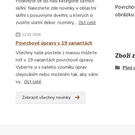
Podívejte se do naší kategorie šatních
Povrchov
skříní. Naleznete zde novinky v oblastní
obrázku 
skříní s posuvnými dveřmi, u kterých si
zvolíte vlatní dekor, rozměry,...
číst celé
12.01.2026
Povrchové úpravy v 19 variantách
Všechny naše postele z masivu můžete
Zboží 
mít v 19 variantách povrchové úpravy.
Vyberte si s našeho vzorníku úprav
Plný 
olejováním nebo možením tak, aby vámi
vy...
číst celé
Zobrazit všechny novinky