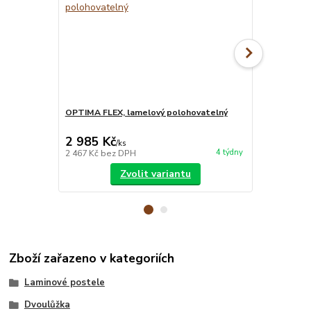
OPTIMA FLEX, lamelový polohovatelný
MATRACE BLU
matrace
2 985 Kč
7 850 Kč
/
ks
4 týdny
2 467 Kč
bez DPH
6 488 Kč
bez
Zvolit variantu
Zboží zařazeno v kategoriích
Laminové postele
Dvoulůžka