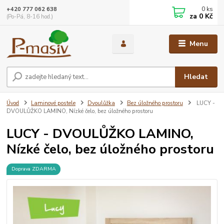
0
ks
+420 777 062 638
za
0 Kč
(Po-Pá, 8-16 hod.)
Menu
Hledat
Úvod
Laminové postele
Dvoulůžka
Bez úložného prostoru
LUCY -
DVOULŮŽKO LAMINO, Nízké čelo, bez úložného prostoru
LUCY - DVOULŮŽKO LAMINO,
Nízké čelo, bez úložného prostoru
Doprava ZDARMA