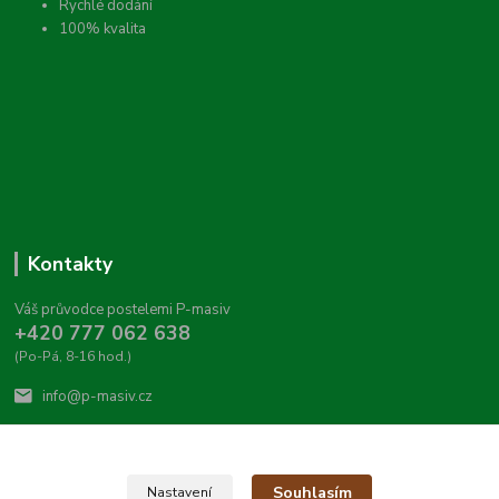
Rychlé dodání
100% kvalita
Kontakty
Váš průvodce postelemi P-masiv
+420 777 062 638
(Po-Pá, 8-16 hod.)
info@p-masiv.cz
Souhlasím
Nastavení