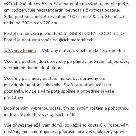
výška ložné plochy 55cm. Síla materiálu na výrobu postele je 3,5
cm, což zaručuje nadstandardní pevnost a životnost postele.
Šířku postele si můžete zvolit od 160 cm do 200 cm. Stejně tak i
délku od 200 cm do 220 cm.
Postel na obrázku je v materiálu EGGER H3012 - COCO BOLO.
Postel je dostupná v následujících materiálech:
Vybraný materiál vložte do košíku k posteli.
Všechny postele jdou do vyroby po přijetí a potvrzení objednávky
s termínem dodání do 4 týdnu.
Všechny parametry postele mohou být upraveny dle
individuálního přání zákazníka. Stačí tato přání uvést do
poznámky. My se s vámi poté spojíme a potvrdíme si vaše
představy.
Doplňte vámi vybranou postel tím správným roštem a pohodlnou
matrací. Vybírejte z vyklápěcích roštů.
Vše přivezeme až k vám domů, do každého kouta ČR. Postel vám
nastěhujeme, smontujeme a připravím pro váš spokojený spánek.