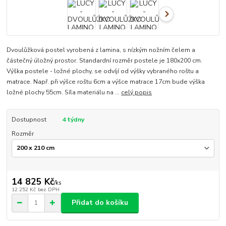
Dvoulůžková postel vyrobená z lamina, s nízkým nožním čelem a
částečný úložný prostor. Standardní rozměr postele je 180x200 cm.
Výška postele - ložné plochy, se odvíjí od výšky vybraného roštu a
matrace. Např. při výšce roštu 6cm a výšce matrace 17cm bude výška
ložné plochy 55cm. Síla materiálu na ...
celý popis
Dostupnost
4 týdny
Rozměr
14 825 Kč
/
ks
12 252 Kč
bez DPH
Přidat do košíku