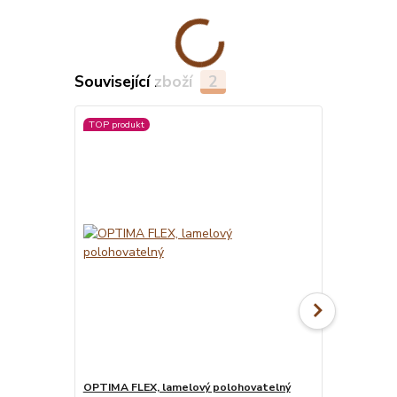
Související zboží
2
TOP produkt
OPTIMA FLEX, lamelový polohovatelný
MATRACE BLU