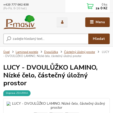
0
ks
+420 777 062 638
za
0 Kč
(Po-Pá, 8-16 hod.)
Menu
Hledat
Úvod
Laminové postele
Dvoulůžka
Částečný úložný prostor
LUCY
- DVOULŮŽKO LAMINO, Nízké čelo, částečný úložný prostor
LUCY - DVOULŮŽKO LAMINO,
Nízké čelo, částečný úložný
prostor
Doprava ZDARMA