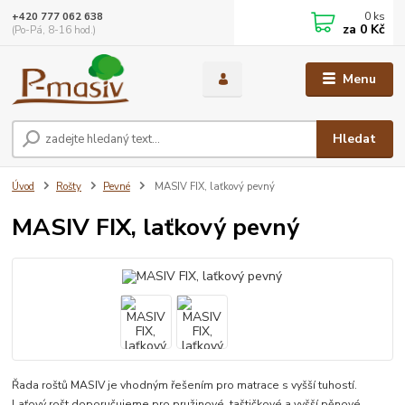
0
ks
+420 777 062 638
za
0 Kč
(Po-Pá, 8-16 hod.)
Menu
Hledat
Úvod
Rošty
Pevné
MASIV FIX, laťkový pevný
MASIV FIX, laťkový pevný
Řada roštů MASIV je vhodným řešením pro matrace s vyšší tuhostí.
Laťový rošt doporučujeme pro pružinové, taštičkové a vyšší pěnové