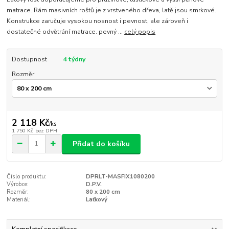
matrace. Rám masivních roštů je z vrstveného dřeva, latě jsou smrkové.
Konstrukce zaručuje vysokou nosnost i pevnost, ale zároveň i
dostatečné odvětrání matrace. pevný ...
celý popis
Dostupnost
4 týdny
Rozměr
2 118 Kč
/
ks
1 750 Kč
bez DPH
Přidat do košíku
Číslo produktu:
DPRLT-MASFIX1080200
Výrobce:
D.P.V.
Rozměr:
80 x 200 cm
Materiál:
Laťkový