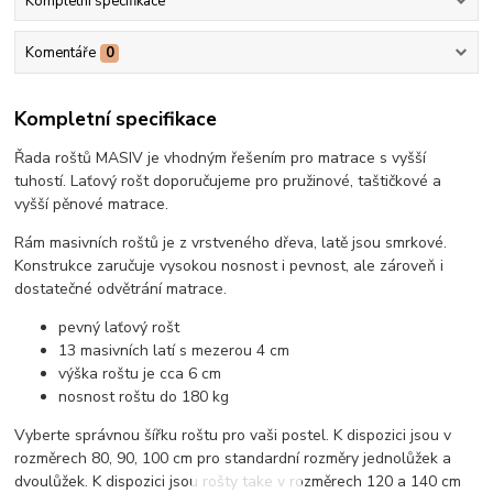
Kompletní specifikace
Komentáře
0
Kompletní specifikace
Řada roštů MASIV je vhodným řešením pro matrace s vyšší
tuhostí. Laťový rošt doporučujeme pro pružinové, taštičkové a
vyšší pěnové matrace.
Rám masivních roštů je z vrstveného dřeva, latě jsou smrkové.
Konstrukce zaručuje vysokou nosnost i pevnost, ale zároveň i
dostatečné odvětrání matrace.
pevný laťový rošt
13 masivních latí s mezerou 4 cm
výška roštu je cca 6 cm
nosnost roštu do 180 kg
Vyberte správnou šířku roštu pro vaši postel. K dispozici jsou v
rozměrech 80, 90, 100 cm pro standardní rozměry jednolůžek a
dvoulůžek. K dispozici jsou rošty take v rozměrech 120 a 140 cm