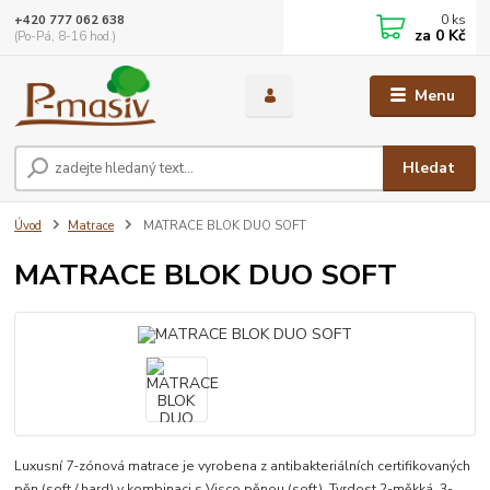
0
ks
+420 777 062 638
za
0 Kč
(Po-Pá, 8-16 hod.)
Menu
Hledat
Úvod
Matrace
MATRACE BLOK DUO SOFT
MATRACE BLOK DUO SOFT
Luxusní 7-zónová matrace je vyrobena z antibakteriálních certifikovaných
pěn (soft / hard) v kombinaci s Visco pěnou (soft). Tvrdost 2-měkká, 3-