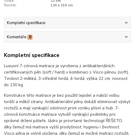
Výška:
22 cm
Rozměr:
120 x 210 cm
Kompletní specifikace
Komentáře
0
Kompletní specifikace
Luxusní 7-zónová matrace je vyrobena z antibakteriálních
certifikovaných pěn (soft / hard) v kombinaci s Visco pěnou (soft).
Tvrdost 2-měkká, 3-středně tvrdá, 4-tvrdá, výška 22 cm, nosnost
do 130 kg.
Konstrukce této matrace je bez použití lepidel a nabízí volbu
tvrdší a měkčí strany. Antibakteriální pěny dokáží eliminovat výskyt
roztočů a mají vynikající odolnost proti vzniku plísní a hub. 7-
zónová konstrukce matrace vytváří vynikající podmínky pro
správné držení páteře. Jádro je provrtané technologií ŘEŠETO,
díky čemuž má matrace vyšší prodyšnost, hygienu i životnost.
Visco pěna je volně uložena, díky čemuž je možné matraci rozložit,