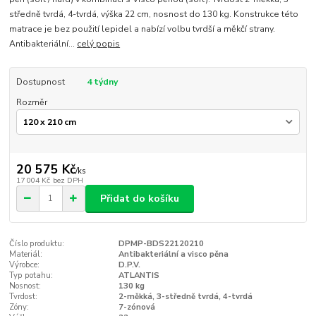
středně tvrdá, 4-tvrdá, výška 22 cm, nosnost do 130 kg. Konstrukce této
matrace je bez použití lepidel a nabízí volbu tvrdší a měkčí strany.
Antibakteriální...
celý popis
Dostupnost
4 týdny
Rozměr
20 575 Kč
/
ks
17 004 Kč
bez DPH
Přidat do košíku
Číslo produktu:
DPMP-BDS22120210
Materiál:
Antibakteriální a visco pěna
Výrobce:
D.P.V.
Typ potahu:
ATLANTIS
Nosnost:
130 kg
Tvrdost:
2-měkká, 3-středně tvrdá, 4-tvrdá
Zóny:
7-zónová