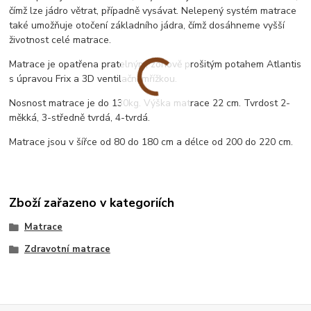
čímž lze jádro větrat, případně vysávat. Nelepený systém matrace
také umožňuje otočení základního jádra, čímž dosáhneme vyšší
životnost celé matrace.
Matrace je opatřena pratelným, zónově prošitým potahem Atlantis
s úpravou Frix a 3D ventilační mřížkou.
Nosnost matrace je do 130kg. Výška matrace 22 cm. Tvrdost 2-
měkká, 3-středně tvrdá, 4-tvrdá.
Matrace jsou v šířce od 80 do 180 cm a délce od 200 do 220 cm.
Zboží zařazeno v kategoriích
Matrace
Zdravotní matrace