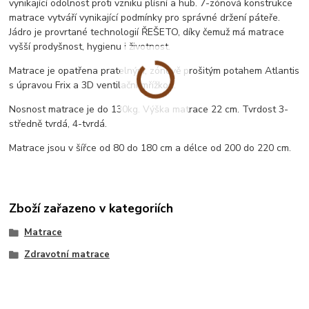
vynikající odolnost proti vzniku plísní a hub. 7-zónová konstrukce
matrace vytváří vynikající podmínky pro správné držení páteře.
Jádro je provrtané technologií ŘEŠETO, díky čemuž má matrace
vyšší prodyšnost, hygienu i životnost.
Matrace je opatřena pratelným, zónově prošitým potahem Atlantis
s úpravou Frix a 3D ventilační mřížkou.
Nosnost matrace je do 130kg. Výška matrace 22 cm. Tvrdost 3-
středně tvrdá, 4-tvrdá.
Matrace jsou v šířce od 80 do 180 cm a délce od 200 do 220 cm.
Zboží zařazeno v kategoriích
Matrace
Zdravotní matrace