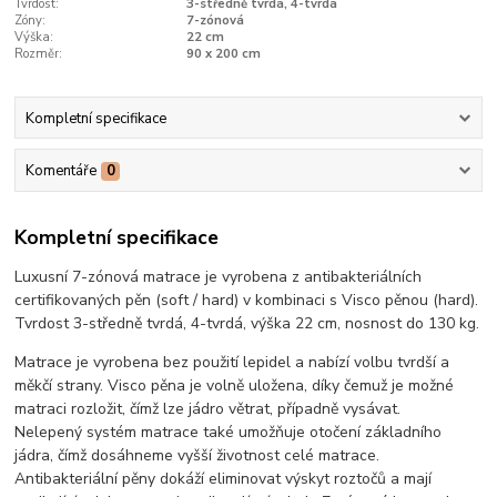
Tvrdost:
3-středně tvrdá, 4-tvrdá
Zóny:
7-zónová
Výška:
22 cm
Rozměr:
90 x 200 cm
Kompletní specifikace
Komentáře
0
Kompletní specifikace
Luxusní 7-zónová matrace je vyrobena z antibakteriálních
certifikovaných pěn (soft / hard) v kombinaci s Visco pěnou (hard).
Tvrdost 3-středně tvrdá, 4-tvrdá, výška 22 cm, nosnost do 130 kg.
Matrace je vyrobena bez použití lepidel a nabízí volbu tvrdší a
měkčí strany. Visco pěna je volně uložena, díky čemuž je možné
matraci rozložit, čímž lze jádro větrat, případně vysávat.
Nelepený systém matrace také umožňuje otočení základního
jádra, čímž dosáhneme vyšší životnost celé matrace.
Antibakteriální pěny dokáží eliminovat výskyt roztočů a mají