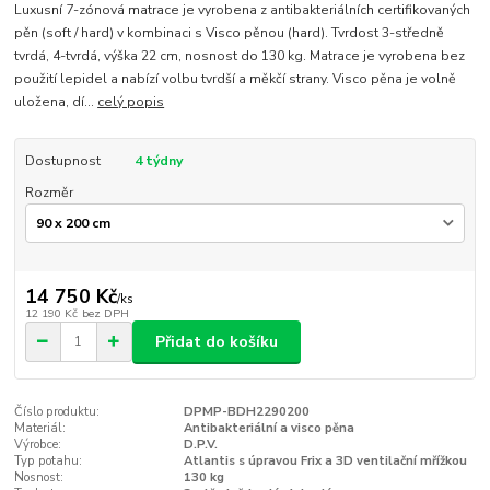
Luxusní 7-zónová matrace je vyrobena z antibakteriálních certifikovaných
pěn (soft / hard) v kombinaci s Visco pěnou (hard). Tvrdost 3-středně
tvrdá, 4-tvrdá, výška 22 cm, nosnost do 130 kg. Matrace je vyrobena bez
použití lepidel a nabízí volbu tvrdší a měkčí strany. Visco pěna je volně
uložena, dí...
celý popis
Dostupnost
4 týdny
Rozměr
14 750 Kč
/
ks
12 190 Kč
bez DPH
Přidat do košíku
Číslo produktu:
DPMP-BDH2290200
Materiál:
Antibakteriální a visco pěna
Výrobce:
D.P.V.
Typ potahu:
Atlantis s úpravou Frix a 3D ventilační mřížkou
Nosnost:
130 kg