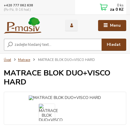
0
ks
+420 777 062 638
za
0 Kč
(Po-Pá, 8-16 hod.)
Menu
Hledat
Úvod
Matrace
MATRACE BLOK DUO+VISCO HARD
MATRACE BLOK DUO+VISCO
HARD