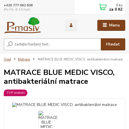
0
ks
+420 777 062 638
za
0 Kč
(Po-Pá, 8-16 hod.)
Menu
Hledat
Úvod
Matrace
MATRACE BLUE MEDIC VISCO, antibakteriální matrace
MATRACE BLUE MEDIC VISCO,
antibakteriální matrace
TOP produkt