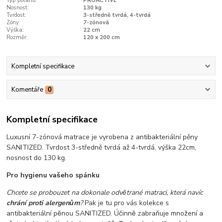
Typ potahu:
PROACTIVE
Nosnost:
130 kg
Tvrdost:
3-středně tvrdá, 4-tvrdá
Zóny:
7-zónová
Výška:
22 cm
Rozměr:
120 x 200 cm
Kompletní specifikace
Komentáře
0
Kompletní specifikace
Luxusní 7-zónová matrace je vyrobena z antibakteriální pěny
SANITIZED. Tvrdost 3-středně tvrdá až 4-tvrdá, výška 22cm,
nosnost do 130 kg.
Pro hygienu vašeho spánku
Chcete se probouzet na dokonale odvětrané matraci, která navíc
chrání proti alergenům
?
Pak je tu pro vás kolekce s
antibakteriální pěnou SANITIZED. Účinně zabraňuje množení a