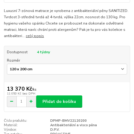
Luxusní 7-zónová matrace je vyrobena z antibakteriální pěny SANITIZED.
Tvrdost 3-středně tvrdá až 4-tvrdá, výška 22cm, nosnost do 130 kg. Pro
hygienu vašeho spánku Chcete se probouzet na dokonale odvětrané
matraci, která navíc chrání proti alergenům? Pak je tu pro vás kolekce s
antibakteri...
celý popis
Dostupnost
4 týdny
Rozměr
13 370 Kč
/
ks
11 050 Kč
bez DPH
Přidat do košíku
Číslo produktu:
DPMP-BMV22120200
Materiál:
Antibakteriální a visco pěna
Výrobce:
D.P.V.