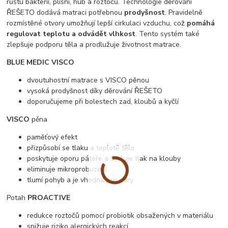
růstu bakterií, plísní, hub a roztočů. Technologie děrování
ŘEŠETO dodává matraci potřebnou
prodyšnost
. Pravidelně
rozmístěné otvory umožňují lepší cirkulaci vzduchu, což
pomáhá
regulovat teplotu a odvádět vlhkost
. Tento systém také
zlepšuje podporu těla a prodlužuje životnost matrace.
BLUE MEDIC VISCO
dvoutuhostní matrace s VISCO pěnou
vysoká prodyšnost díky děrování ŘEŠETO
doporučujeme při bolestech zad, kloubů a kyčlí
VISCO
pěna
paměťový efekt
přizpůsobí se tlaku a teplotě těla
poskytuje oporu páteře a snižuje tlak na klouby
eliminuje mikroprobuzení
tlumí pohyb a je vhodná pro páry
Potah
PROACTIVE
redukce roztočů pomocí probiotik obsažených v materiálu
snižuje riziko alergických reakcí