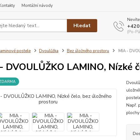
Kontakty
Montážní návody
Nevíte
Hledat
+420
(Po-Pá
aminové postele
Dvoulůžka
Bez úložného prostoru
MIA - DVOU
- DVOULŮŽKO LAMINO, Nízké čel
 ZDARMA
Dvoulů
uložné
postel
Např. 
plochy 
Dos