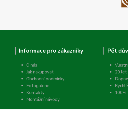
Informace pro zákazníky
Pět dův
O nás
Vlastn
Jak nakupovat
20 let
Obchodní podmínky
Dopra
Fotogalerie
Rychlé
Kontakty
100% k
Montážní návody