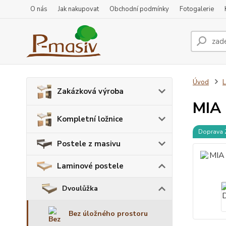
O nás
Jak nakupovat
Obchodní podmínky
Fotogalerie
Úvod
L
Zakázková výroba
MIA 
Kompletní ložnice
Doprava
Postele z masivu
Laminové postele
Dvoulůžka
Bez úložného prostoru