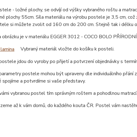
tele - ložné plochy, se odvíjí od výšky vybraného roštu a matr
né plochy 55cm. Síla materiálu na výrobu postele je 3,5 cm, což
tele si můžete zvolit od 160 cm do 200 cm. Stejně tak i délku
a obrázku je v materiálu EGGER 3012 - COCO BOLO PŘÍRODNÍ. Po
Vybraný materiál vložte do košíku k posteli.
ostele jdou do vyroby po přijetí a potvrzení objednávky s term
arametry postele mohou být upraveny dle individuálního přání z
 spojíme a potvrdíme si vaše představy.
ámi vybranou postel tím správným roštem a pohodlnou matrací. 
ezeme až k vám domů, do každého kouta ČR. Postel vám nastěhu