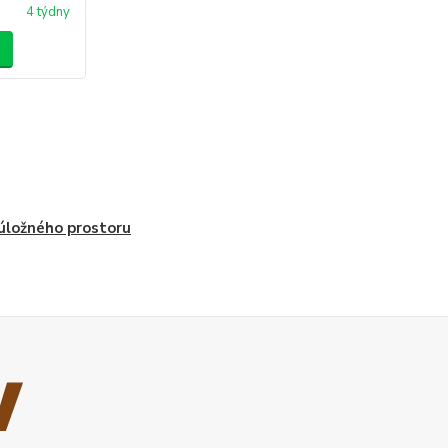
4 týdny
úložného prostoru