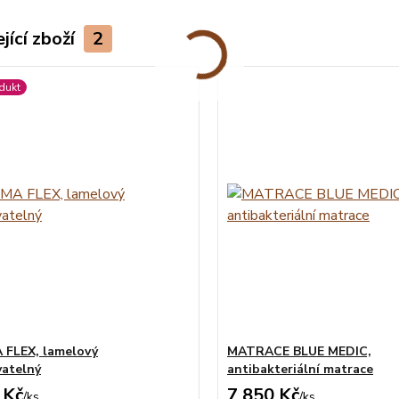
jící zboží
2
dukt
FLEX, lamelový
MATRACE BLUE MEDIC,
atelný
antibakteriální matrace
 Kč
7 850 Kč
/
ks
/
ks