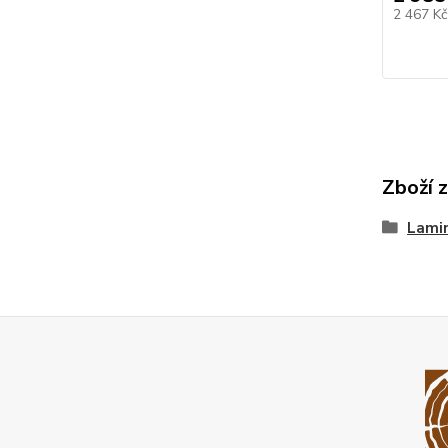
2 467 K
Zboží 
Lami