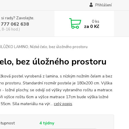
Přihlášení
 si rady? Zavolejte.
0
ks
 777 062 638
za
0 Kč
, 8-16 hod.)
LŮŽKO LAMINO, Nízké čelo, bez úložného prostoru
o, bez úložného prostoru
žková postel vyrobená z lamina, s nízkým nožním čelem a bez
ho prostoru. Standardní rozměr postele je 180x200 cm. Výška
e - ložné plochy, se odvíjí od výšky vybraného roštu a matrace.
při výšce roštu 6cm a výšce matrace 17cm bude výška ložné
55cm. Síla materiálu na výr...
celý popis
tupnost
4 týdny