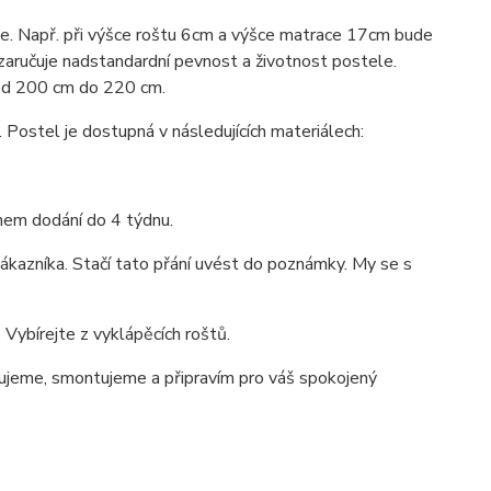
ace. Např. při výšce roštu 6cm a výšce matrace 17cm bude
 zaručuje nadstandardní pevnost a životnost postele.
 od 200 cm do 220 cm.
stel je dostupná v následujících materiálech:
ínem dodání do 4 týdnu.
ákazníka. Stačí tato přání uvést do poznámky. My se s
Vybírejte z vyklápěcích roštů.
jeme, smontujeme a připravím pro váš spokojený