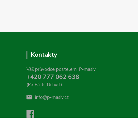
Kontakty
Váš průvodce postelemi P-masiv
+420 777 062 638
(Po-Pá, 8-16 hod.)
info@p-masiv.cz