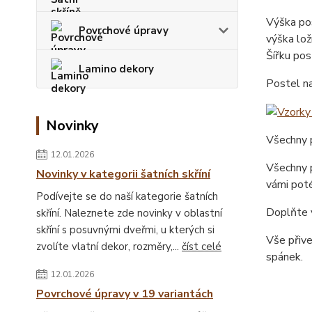
Výška pos
Povrchové úpravy
výška lož
Šířku pos
Lamino dekory
Postel n
Novinky
Všechny p
12.01.2026
Všechny p
Novinky v kategorii šatních skříní
vámi poté
Podívejte se do naší kategorie šatních
Doplňte v
skříní. Naleznete zde novinky v oblastní
skříní s posuvnými dveřmi, u kterých si
Vše přiv
zvolíte vlatní dekor, rozměry,...
číst celé
spánek.
12.01.2026
Povrchové úpravy v 19 variantách