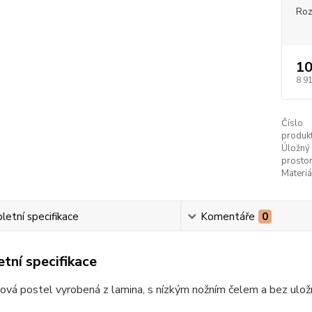
Ro
10
8 9
Číslo
produkt
Úložný
prostor
Materiá
etní specifikace
Komentáře
0
tní specifikace
ová postel vyrobená z lamina, s nízkým nožním čelem a bez ulo