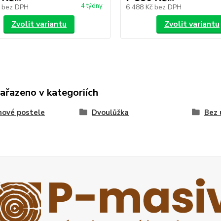
4 týdny
č
bez DPH
6 488 Kč
bez DPH
Zvolit variantu
Zvolit variantu
zařazeno v kategoriích
nové postele
Dvoulůžka
Bez 