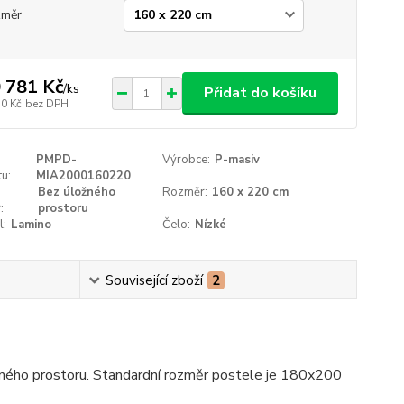
změr
 781 Kč
/
ks
Přidat do košíku
10 Kč
bez DPH
PMPD-
Výrobce:
P-masiv
u:
MIA2000160220
Bez úložného
Rozměr:
160 x 220 cm
:
prostoru
l:
Lamino
Čelo:
Nízké
Související zboží
2
žného prostoru. Standardní rozměr postele je 180x200