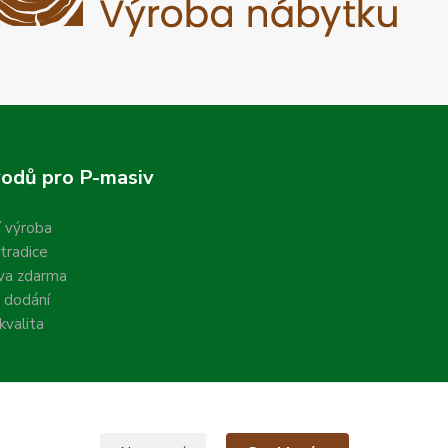
odů pro P-masiv
í výroba
 tradice
va zdarma
 dodání
valita