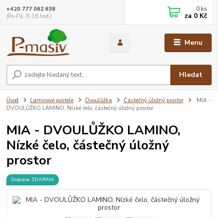
0
ks
+420 777 062 638
za
0 Kč
(Po-Pá, 8-16 hod.)
Menu
Hledat
Úvod
Laminové postele
Dvoulůžka
Částečný úložný prostor
MIA -
DVOULŮŽKO LAMINO, Nízké čelo, částečný úložný prostor
MIA - DVOULŮŽKO LAMINO,
Nízké čelo, částečný úložný
prostor
Doprava ZDARMA