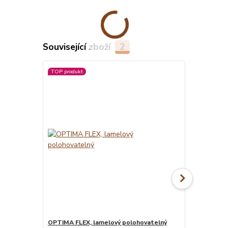
Související zboží
2
TOP produkt
OPTIMA FLEX, lamelový polohovatelný
MATRACE BLU