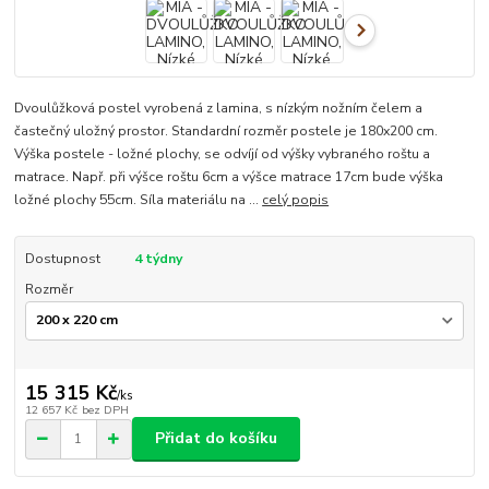
Dvoulůžková postel vyrobená z lamina, s nízkým nožním čelem a
častečný uložný prostor. Standardní rozměr postele je 180x200 cm.
Výška postele - ložné plochy, se odvíjí od výšky vybraného roštu a
matrace. Např. při výšce roštu 6cm a výšce matrace 17cm bude výška
ložné plochy 55cm. Síla materiálu na ...
celý popis
Dostupnost
4 týdny
Rozměr
15 315 Kč
/
ks
12 657 Kč
bez DPH
Přidat do košíku