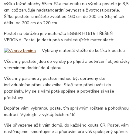
výška ložné plochy 55cm. Síla materiálu na výrobu postele je 3,5
cm, což zaručuje nadstandardní pevnost a životnost postele.
Šířku postele si můžete zvolit od 160 cm do 200 cm. Stejně tak i
délku od 200 cm do 220 cm.
Postel na obrázku je v materiálu EGGER H1615 TŘEŠEŇ
VERONA. Postel je dostupná v následujících materiálech:
Vybraný materiál vložte do košíku k posteli.
Všechny postele jdou do vyroby po přijetí a potvrzení objednávky
s termínem dodání do 4 týdnu.
Všechny parametry postele mohou být upraveny dle
individuálního přání zákazníka. Stačí tato přání uvést do
poznámky. My se s vámi poté spojíme a potvrdíme si vaše
představy.
Doplňte vámi vybranou postel tím správným roštem a pohodlnou
matrací. Vybírejte z vyklápěcích roštů.
Vše přivezeme až k vám domů, do každého kouta ČR. Postel vám
nastěhujeme, smontujeme a připravím pro váš spokojený spánek.