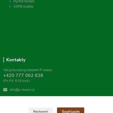
Rychlé dodání
100% kvalita
Kontakty
Váš průvodce postelemi P-masiv
+420 777 062 638
(Po-Pá, 8-16 hod.)
info@p-masiv.cz
Souhlasím
Nastavení