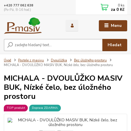
0
ks
+420 777 062 638
za
0 Kč
(Po-Pá, 8-16 hod.)
Menu
Hledat
Úvod
Postele z masivu
Dvoulůžka
Bez úložného prostoru
MICHALA - DVOULŮŽKO MASIV BUK, Nízké čelo, bez úložného prostoru
MICHALA - DVOULŮŽKO MASIV
BUK, Nízké čelo, bez úložného
prostoru
TOP produkt
Doprava ZDARMA