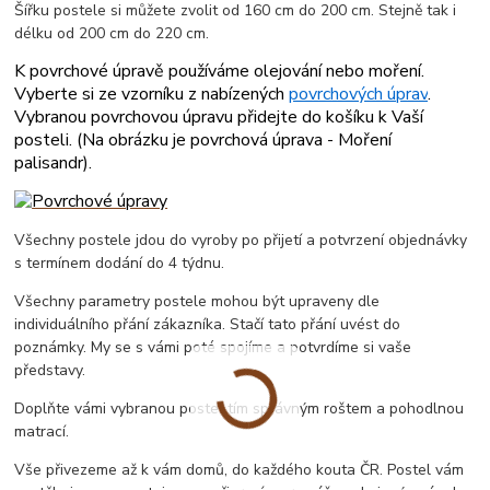
Šířku postele si můžete zvolit od 160 cm do 200 cm. Stejně tak i
délku od 200 cm do 220 cm.
K povrchové úpravě používáme olejování nebo moření.
Vyberte si ze vzorníku z nabízených
povrchových úprav
.
Vybranou povrchovou úpravu přidejte do košíku k Vaší
posteli. (
Na obrázku je povrchová úprava - Moření
palisandr
).
Všechny postele jdou do vyroby po přijetí a potvrzení objednávky
s termínem dodání do 4 týdnu.
Všechny parametry postele mohou být upraveny dle
individuálního přání zákazníka. Stačí tato přání uvést do
poznámky. My se s vámi poté spojíme a potvrdíme si vaše
představy.
Doplňte vámi vybranou postel tím správným roštem a pohodlnou
matrací.
Vše přivezeme až k vám domů, do každého kouta ČR. Postel vám