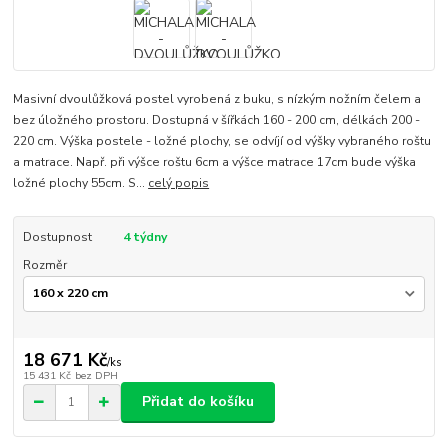
Masivní dvoulůžková postel vyrobená z buku, s nízkým nožním čelem a
bez úložného prostoru. Dostupná v šířkách 160 - 200 cm, délkách 200 -
220 cm. Výška postele - ložné plochy, se odvíjí od výšky vybraného roštu
a matrace. Např. při výšce roštu 6cm a výšce matrace 17cm bude výška
ložné plochy 55cm. S...
celý popis
Dostupnost
4 týdny
Rozměr
18 671 Kč
/
ks
15 431 Kč
bez DPH
Přidat do košíku