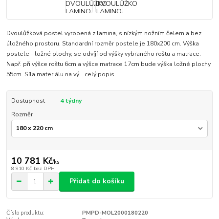
Dvoulůžková postel vyrobená z lamina, s nízkým nožním čelem a bez
úložného prostoru. Standardní rozměr postele je 180x200 cm. Výška
postele - ložné plochy, se odvíjí od výšky vybraného roštu a matrace.
Např. při výšce roštu 6cm a výšce matrace 17cm bude výška ložné plochy
55cm. Síla materiálu na vý...
celý popis
Dostupnost
4 týdny
Rozměr
10 781 Kč
/
ks
8 910 Kč
bez DPH
Přidat do košíku
Číslo produktu:
PMPD-MOL2000180220