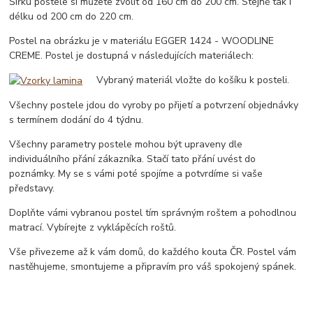
Šířku postele si můžete zvolit od 160 cm do 200 cm. Stejně tak i
délku od 200 cm do 220 cm.
Postel na obrázku je v materiálu EGGER 1424 - WOODLINE
CREME. Postel je dostupná v následujících materiálech:
Vybraný materiál vložte do košíku k posteli.
Všechny postele jdou do vyroby po přijetí a potvrzení objednávky
s termínem dodání do 4 týdnu.
Všechny parametry postele mohou být upraveny dle
individuálního přání zákazníka. Stačí tato přání uvést do
poznámky. My se s vámi poté spojíme a potvrdíme si vaše
představy.
Doplňte vámi vybranou postel tím správným roštem a pohodlnou
matrací. Vybírejte z vyklápěcích roštů.
Vše přivezeme až k vám domů, do každého kouta ČR. Postel vám
nastěhujeme, smontujeme a připravím pro váš spokojený spánek.