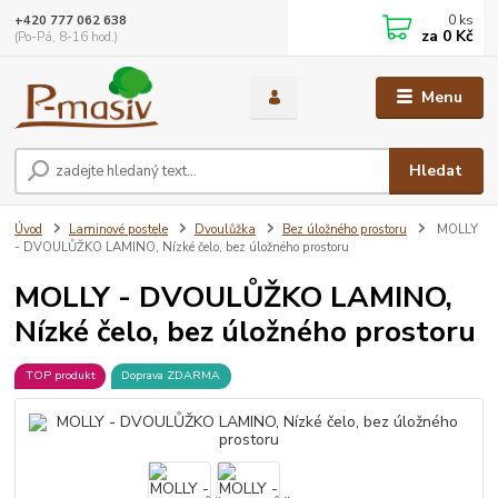
0
ks
+420 777 062 638
za
0 Kč
(Po-Pá, 8-16 hod.)
Menu
Hledat
Úvod
Laminové postele
Dvoulůžka
Bez úložného prostoru
MOLLY
- DVOULŮŽKO LAMINO, Nízké čelo, bez úložného prostoru
MOLLY - DVOULŮŽKO LAMINO,
Nízké čelo, bez úložného prostoru
TOP produkt
Doprava ZDARMA