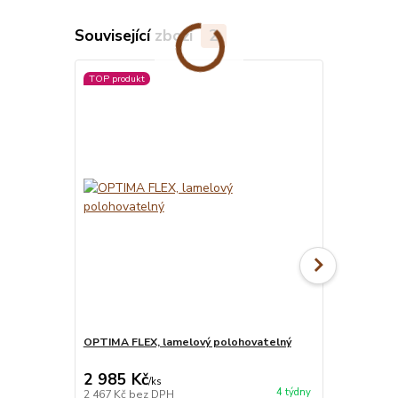
Související zboží
2
TOP produkt
OPTIMA FLEX, lamelový polohovatelný
MATRACE BLU
matrace
2 985 Kč
7 850 Kč
/
ks
4 týdny
2 467 Kč
bez DPH
6 488 Kč
bez