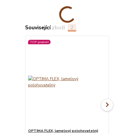
Související zboží
2
TOP produkt
OPTIMA FLEX, lamelový polohovatelný
MATRACE BLU