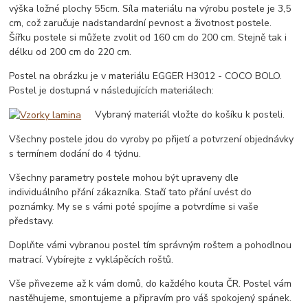
výška ložné plochy 55cm. Síla materiálu na výrobu postele je 3,5
cm, což zaručuje nadstandardní pevnost a životnost postele.
Šířku postele si můžete zvolit od 160 cm do 200 cm. Stejně tak i
délku od 200 cm do 220 cm.
Postel na obrázku je v materiálu EGGER H3012 - COCO BOLO.
Postel je dostupná v následujících materiálech:
Vybraný materiál vložte do košíku k posteli.
Všechny postele jdou do vyroby po přijetí a potvrzení objednávky
s termínem dodání do 4 týdnu.
Všechny parametry postele mohou být upraveny dle
individuálního přání zákazníka. Stačí tato přání uvést do
poznámky. My se s vámi poté spojíme a potvrdíme si vaše
představy.
Doplňte vámi vybranou postel tím správným roštem a pohodlnou
matrací. Vybírejte z vyklápěcích roštů.
Vše přivezeme až k vám domů, do každého kouta ČR. Postel vám
nastěhujeme, smontujeme a připravím pro váš spokojený spánek.