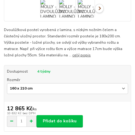
Dvoulůžková postel vyrobená z lamina, s nízkým nožním čelem a
částečný uložný prostor. Standardní rozměr postele je 180x200 cm.
Výška postele - ložné plochy, se odvíjí od výšky vybraného roštu a
matrace. Např. při výšce roštu 6cm a výšce matrace 17cm bude výška
ložné plochy 55cm. Síla materiálu na ...
celý popis
Dostupnost
4 týdny
Rozměr
12 865 Kč
/
ks
10 632 Kč
bez DPH
Přidat do košíku