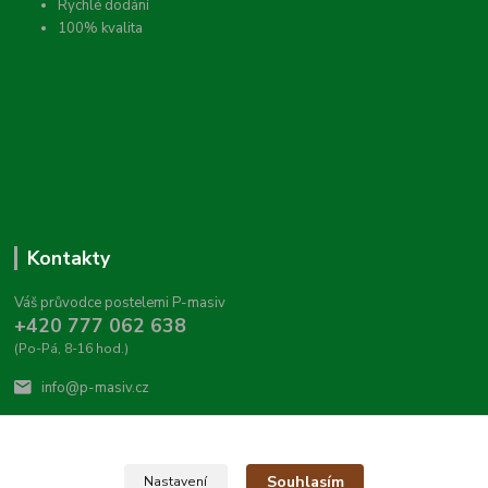
Rychlé dodání
100% kvalita
Kontakty
Váš průvodce postelemi P-masiv
+420 777 062 638
(Po-Pá, 8-16 hod.)
info@p-masiv.cz
Souhlasím
Nastavení