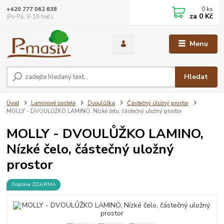
0
ks
+420 777 062 638
za
0 Kč
(Po-Pá, 8-16 hod.)
Menu
Hledat
Úvod
Laminové postele
Dvoulůžka
Částečný úložný prostor
MOLLY - DVOULŮŽKO LAMINO, Nízké čelo, částečný uložný prostor
MOLLY - DVOULŮŽKO LAMINO,
Nízké čelo, částečný uložný
prostor
Doprava ZDARMA