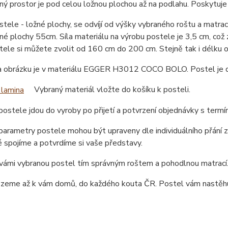
ný prostor je pod celou ložnou plochou až na podlahu. Poskytuj
tele - ložné plochy, se odvíjí od výšky vybraného roštu a matr
né plochy 55cm. Síla materiálu na výrobu postele je 3,5 cm, což
tele si můžete zvolit od 160 cm do 200 cm. Stejně tak i délku
a obrázku je v materiálu EGGER H3012 COCO BOLO. Postel je dos
Vybraný materiál vložte do košíku k posteli.
ostele jdou do vyroby po přijetí a potvrzení objednávky s term
arametry postele mohou být upraveny dle individuálního přání z
 spojíme a potvrdíme si vaše představy.
ámi vybranou postel tím správným roštem a pohodlnou matrací. 
ezeme až k vám domů, do každého kouta ČR. Postel vám nastěhu