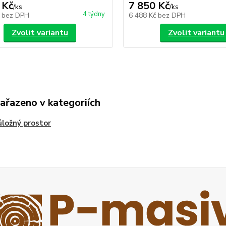
 Kč
7 850 Kč
/
ks
/
ks
4 týdny
č
bez DPH
6 488 Kč
bez DPH
Zvolit variantu
Zvolit variantu
zařazeno v kategoriích
úložný prostor