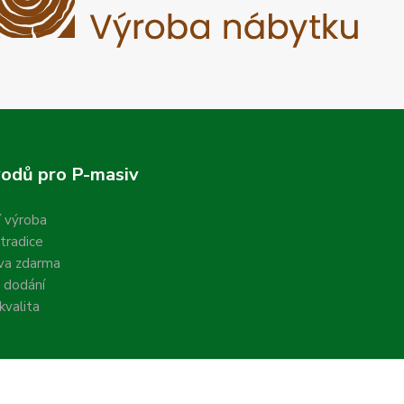
odů pro P-masiv
í výroba
 tradice
va zdarma
 dodání
valita