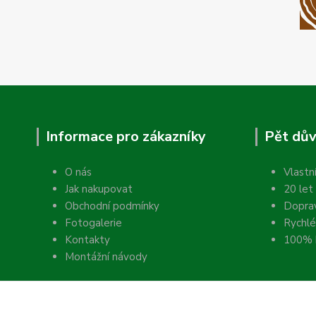
Informace pro zákazníky
Pět dův
O nás
Vlastn
Jak nakupovat
20 let
Obchodní podmínky
Dopra
Fotogalerie
Rychlé
Kontakty
100% k
Montážní návody