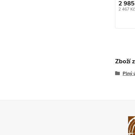
2 985
2 467 K
Zboží 
Plný 