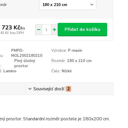
změr
 723 Kč
/
ks
Přidat do košíku
341 Kč
bez DPH
PMPD-
Výrobce:
P-masiv
u:
MOL2002180210
Plný úložný
Rozměr:
180 x 210 cm
:
prostor
l:
Lamino
Čelo:
Nízké
Související zboží
2
žný prostor. Standardní rozměr postele je 180x200 cm.