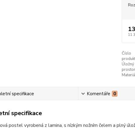
Ro
13
11 
Číslo
produkt
Úložný
prostor
Materiá
etní specifikace
Komentáře
0
tní specifikace
vá postel vyrobená z lamina, s nízkým nožním čelem a plný úlo