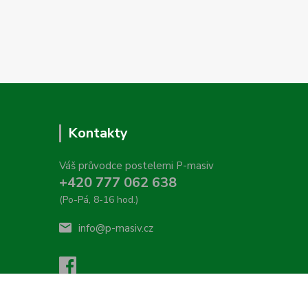
Kontakty
Váš průvodce postelemi P-masiv
+420 777 062 638
(Po-Pá, 8-16 hod.)
info@p-masiv.cz