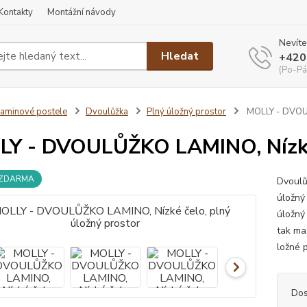
Kontakty
Montážní návody
Nevíte
Hledat
+420
(Po-Pá
aminové postele
Dvoulůžka
Plný úložný prostor
MOLLY - DVOUL
Y - DVOULŮŽKO LAMINO, Nízké č
 ZDARMA
Dvoulů
úložný
úložný
tak ma
ložné p
Dos