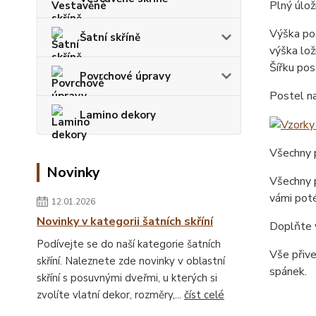
Plný úlož
Výška pos
Šatní skříně
výška lož
Šířku pos
Povrchové úpravy
Postel n
Lamino dekory
Všechny p
Novinky
Všechny p
vámi poté
12.01.2026
Novinky v kategorii šatních skříní
Doplňte v
Podívejte se do naší kategorie šatních
Vše přiv
skříní. Naleznete zde novinky v oblastní
spánek.
skříní s posuvnými dveřmi, u kterých si
zvolíte vlatní dekor, rozměry,...
číst celé