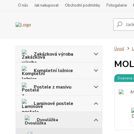
O nás
Jak nakupovat
Obchodní podmínky
Fotogalerie
Úvod
L
Zakázková výroba
MOLL
Kompletní ložnice
Doprava
Postele z masivu
Laminové postele
Dvoulůžka