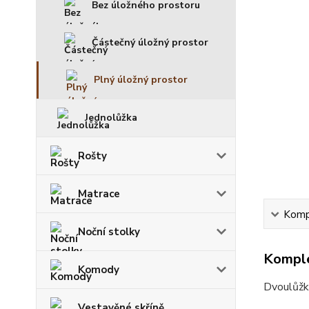
Bez úložného prostoru
Částečný úložný prostor
Plný úložný prostor
Jednolůžka
Rošty
Matrace
Kompl
Noční stolky
Komple
Komody
Dvoulůžko
Vestavěné skříně