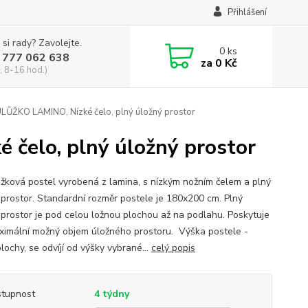
Přihlášení
 si rady? Zavolejte.
0
ks
 777 062 638
za
0 Kč
, 8-16 hod.)
ŮŽKO LAMINO, Nízké čelo, plný úložný prostor
elo, plný úložný prostor
žková postel vyrobená z lamina, s nízkým nožním čelem a plný
 prostor. Standardní rozměr postele je 180x200 cm. Plný
 prostor je pod celou ložnou plochou až na podlahu. Poskytuje
ximální možný objem úložného prostoru. Výška postele -
lochy, se odvíjí od výšky vybrané...
celý popis
tupnost
4 týdny