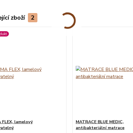
jící zboží
2
dukt
FLEX, lamelový
MATRACE BLUE MEDIC,
atelný
antibakteriální matrace