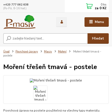
0
ks
+420 777 062 638
za
0 Kč
(Po-Pá, 8-16 hod.)
Menu
Hledat
Úvod
Povrchové úpravy
Masiv
Moření
Moření třešeň tmavá -
postele
Moření třešeň tmavá - postele
Povrchová úprava na postele použitelná na všechny typy materiálu.