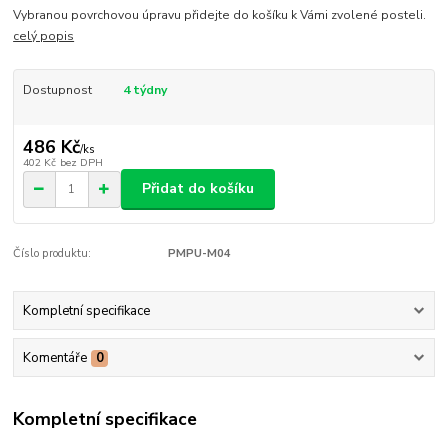
Vybranou povrchovou úpravu přidejte do košíku k Vámi zvolené posteli.
celý popis
Dostupnost
4 týdny
486 Kč
/
ks
402 Kč
bez DPH
Přidat do košíku
Číslo produktu:
PMPU-M04
Kompletní specifikace
Komentáře
0
Kompletní specifikace