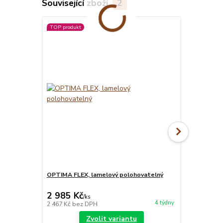
Související zboží
2
TOP produkt
OPTIMA FLEX, lamelový polohovatelný
MATRACE BLU
matrace
2 985 Kč
7 850 Kč
/
ks
4 týdny
2 467 Kč
bez DPH
6 488 Kč
bez
Zvolit variantu