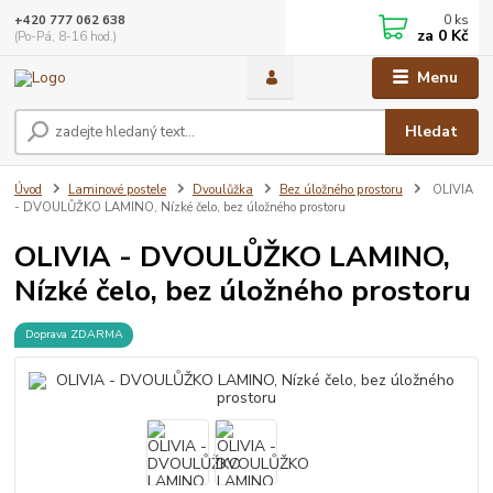
0
ks
+420 777 062 638
za
0 Kč
(Po-Pá, 8-16 hod.)
Menu
Hledat
Úvod
Laminové postele
Dvoulůžka
Bez úložného prostoru
OLIVIA
- DVOULŮŽKO LAMINO, Nízké čelo, bez úložného prostoru
OLIVIA - DVOULŮŽKO LAMINO,
Nízké čelo, bez úložného prostoru
Doprava ZDARMA