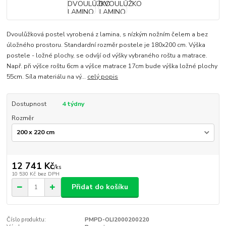
Dvoulůžková postel vyrobená z lamina, s nízkým nožním čelem a bez
úložného prostoru. Standardní rozměr postele je 180x200 cm. Výška
postele - ložné plochy, se odvíjí od výšky vybraného roštu a matrace.
Např. při výšce roštu 6cm a výšce matrace 17cm bude výška ložné plochy
55cm. Síla materiálu na vý...
celý popis
Dostupnost
4 týdny
Rozměr
12 741 Kč
/
ks
10 530 Kč
bez DPH
Přidat do košíku
Číslo produktu:
PMPD-OLI2000200220