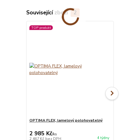
Související zboží
2
TOP produkt
OPTIMA FLEX, lamelový polohovatelný
MATRACE BLU
matrace
2 985 Kč
7 850 Kč
/
ks
4 týdny
2 467 Kč
bez DPH
6 488 Kč
bez