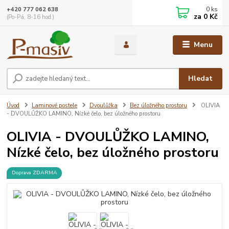
0
ks
+420 777 062 638
za
0 Kč
(Po-Pá, 8-16 hod.)
Menu
Hledat
Úvod
Laminové postele
Dvoulůžka
Bez úložného prostoru
OLIVIA
- DVOULŮŽKO LAMINO, Nízké čelo, bez úložného prostoru
OLIVIA - DVOULŮŽKO LAMINO,
Nízké čelo, bez úložného prostoru
Doprava ZDARMA