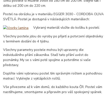
Šířku postele si můžete zvolit od 160 cm do 200 cm. Stejně tak i
délku od 200 cm do 220 cm.
Postel na obrázku je v materiálu EGGER 3030 - CORDOBA OLIVA
SVĚTLÁ. Postel je dostupná v následujících materiálech:
Vybraný materiál vložte do košíku k posteli.
Všechny postele jdou do vyroby po přijetí a potvrzení objednávky
s termínem dodání do 4 týdnu.
Všechny parametry postele mohou být upraveny dle
individuálního přání zákazníka. Stačí tato přání uvést do
poznámky. My se s vámi poté spojíme a potvrdíme si vaše
představy.
Doplňte vámi vybranou postel tím správným roštem a pohodlnou
matrací. Vybírejte z vyklápěcích roštů.
Vše přivezeme až k vám domů, do každého kouta ČR. Postel vám
nastěhujeme, smontujeme a připravím pro váš spokojený spánek.