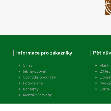
Informace pro zákazníky
Pět dův
O nás
Vlastn
Jak nakupovat
20 let
Obchodní podmínky
Dopra
Fotogalerie
Rychlé
Kontakty
100% k
Montážní návody