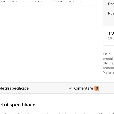
Dos
Ro
12
10 
Číslo
produkt
Úložný
prostor
Materiá
etní specifikace
Komentáře
0
tní specifikace