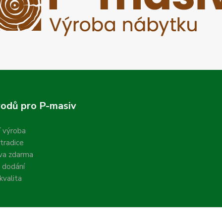
odů pro P-masiv
í výroba
 tradice
va zdarma
 dodání
valita