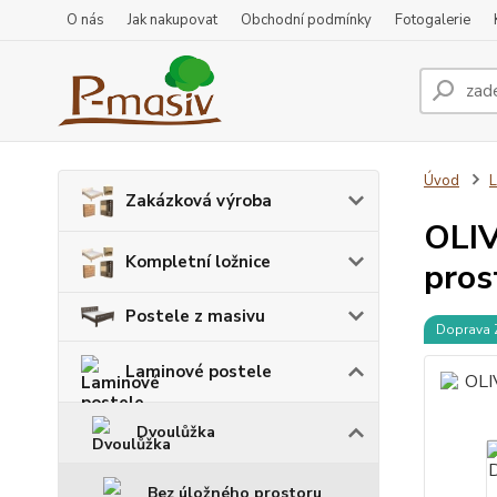
O nás
Jak nakupovat
Obchodní podmínky
Fotogalerie
Úvod
L
Zakázková výroba
OLIV
Kompletní ložnice
pros
Postele z masivu
Doprava
Laminové postele
Dvoulůžka
Bez úložného prostoru