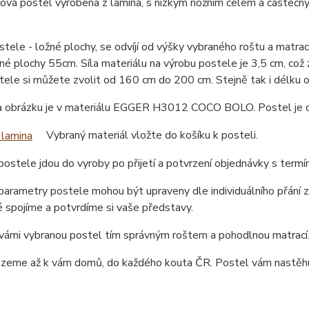
ová postel vyrobená z lamina, s nízkým nožním čelem a částečný
tele - ložné plochy, se odvíjí od výšky vybraného roštu a matr
né plochy 55cm. Síla materiálu na výrobu postele je 3,5 cm, což
tele si můžete zvolit od 160 cm do 200 cm. Stejně tak i délku
a obrázku je v materiálu EGGER H3012 COCO BOLO. Postel je dos
Vybraný materiál vložte do košíku k posteli.
ostele jdou do vyroby po přijetí a potvrzení objednávky s term
arametry postele mohou být upraveny dle individuálního přání z
 spojíme a potvrdíme si vaše představy.
ámi vybranou postel tím správným roštem a pohodlnou matrací. 
ezeme až k vám domů, do každého kouta ČR. Postel vám nastěhu