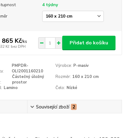
tupnost
4 týdny
změr
 865 Kč
/
ks
Přidat do košíku
632 Kč
bez DPH
PMPDR-
Výrobce:
P-masiv
u:
OLI2001160210
Částečný úložný
Rozměr:
160 x 210 cm
:
prostor
l:
Lamino
Čelo:
Nízké
Související zboží
2