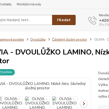
Kontakty
Montážní návody
Nevíte
Hledat
+420
(Po-Pá
aminové postele
Dvoulůžka
Částečný úložný prostor
OLIVIA - 
IA - DVOULŮŽKO LAMINO, Nízké 
tor
 ZDARMA
Dvoulů
částeč
Výška 
matrac
výška 