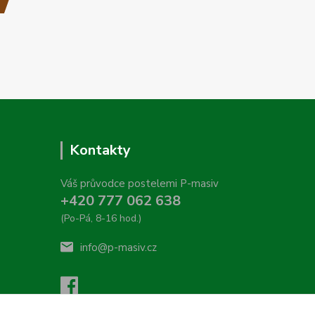
Kontakty
Váš průvodce postelemi P-masiv
+420 777 062 638
(Po-Pá, 8-16 hod.)
info@p-masiv.cz