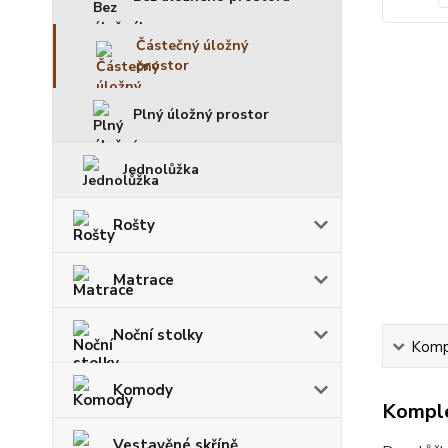
Částečný úložný
prostor
Plný úložný prostor
Jednolůžka
Rošty
Matrace
Noční stolky
Kompl
Komody
Komple
Vestavěné skříně