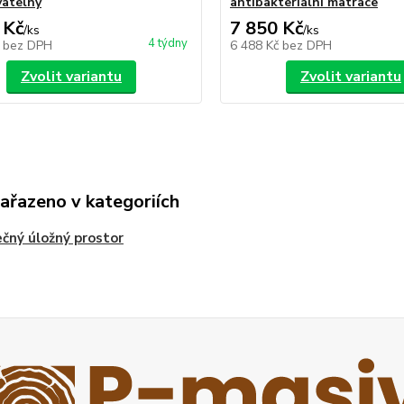
atelný
antibakteriální matrace
 Kč
7 850 Kč
/
ks
/
ks
4 týdny
č
bez DPH
6 488 Kč
bez DPH
Zvolit variantu
Zvolit variantu
zařazeno v kategoriích
čný úložný prostor