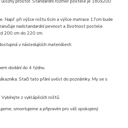
 úložný prostor. Standardní rozměr postele je 180x200
ace. Např. při výšce roštu 6cm a výšce matrace 17cm bude
 zaručuje nadstandardní pevnost a životnost postele.
 od 200 cm do 220 cm.
tupná v následujících materiálech:
ínem dodání do 4 týdnu.
ákazníka. Stačí tato přání uvést do poznámky. My se s
Vybírejte z vyklápěcích roštů.
jeme, smontujeme a připravím pro váš spokojený