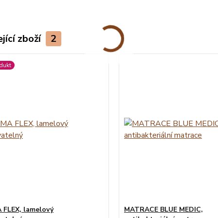
jící zboží
2
dukt
FLEX, lamelový
MATRACE BLUE MEDIC,