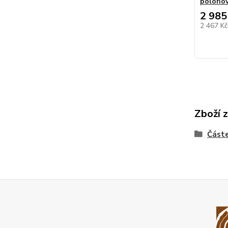
polohov
2 985
2 467 K
Zboží 
Částe