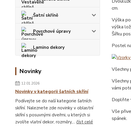
Dvoulůžk
cm.
Šatní skříně
Výška pos
výška lož
Povrchové úpravy
Šířku pos
Postel n
Lamino dekory
Všechny p
Novinky
Všechny p
12.01.2026
vámi poté
Novinky v kategorii šatních skříní
Doplňte v
Podívejte se do naší kategorie šatních
skříní. Naleznete zde novinky v oblastní
Vše přiv
skříní s posuvnými dveřmi, u kterých si
spánek.
zvolíte vlatní dekor, rozměry,...
číst celé