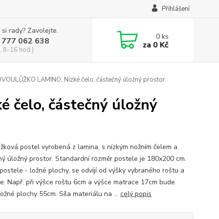
Přihlášení
 si rady? Zavolejte.
0
ks
 777 062 638
za
0 Kč
, 8-16 hod.)
DVOULŮŽKO LAMINO, Nízké čelo, částečný úložný prostor
čelo, částečný úložný
žková postel vyrobená z lamina, s nízkým nožním čelem a
ný úložný prostor. Standardní rozměr postele je 180x200 cm.
postele - ložné plochy, se odvíjí od výšky vybraného roštu a
e. Např. při výšce roštu 6cm a výšce matrace 17cm bude
ložné plochy 55cm. Síla materiálu na ...
celý popis