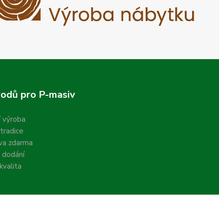
odů pro P-masiv
í výroba
 tradice
va zdarma
 dodání
valita