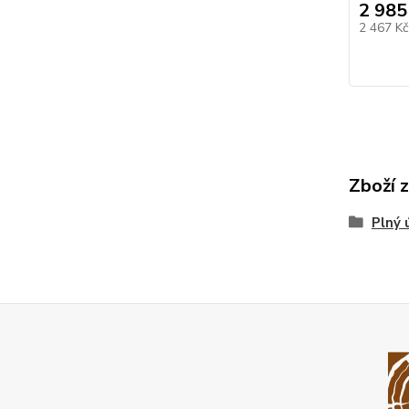
2 985
2 467 K
Zboží 
Plný 