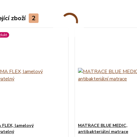
jící zboží
2
dukt
FLEX, lamelový
MATRACE BLUE MEDIC,
atelný
antibakteriální matrace