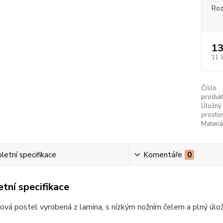
Ro
13
11 
Číslo
produkt
Úložný
prostor
Materiá
etní specifikace
Komentáře
0
tní specifikace
vá postel vyrobená z lamina, s nízkým nožním čelem a plný úlo