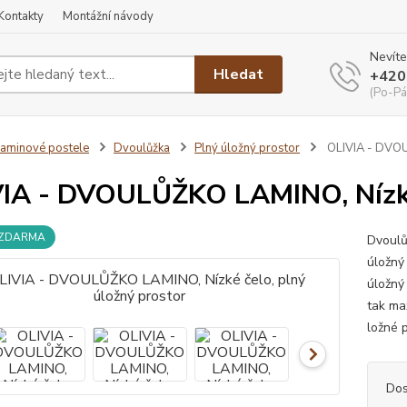
Kontakty
Montážní návody
Nevíte
Hledat
+420
(Po-Pá
aminové postele
Dvoulůžka
Plný úložný prostor
OLIVIA - DVOUL
IA - DVOULŮŽKO LAMINO, Nízké 
 ZDARMA
Dvoulů
úložný
úložný
tak ma
ložné p
Dos