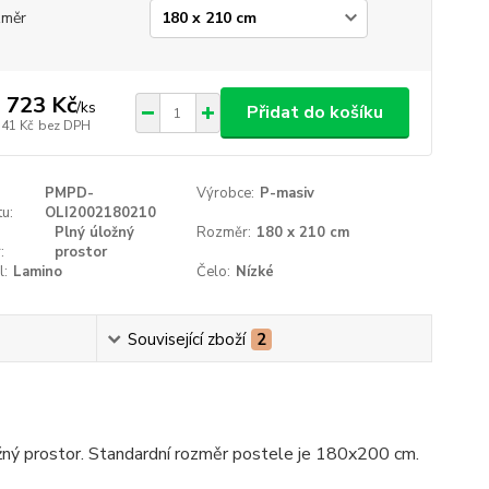
změr
 723 Kč
/
ks
Přidat do košíku
341 Kč
bez DPH
PMPD-
Výrobce:
P-masiv
u:
OLI2002180210
Plný úložný
Rozměr:
180 x 210 cm
:
prostor
l:
Lamino
Čelo:
Nízké
Související zboží
2
žný prostor. Standardní rozměr postele je 180x200 cm.