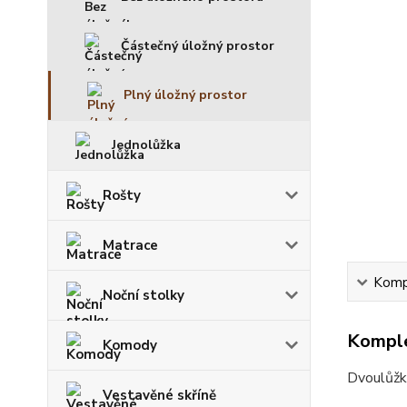
Částečný úložný prostor
Plný úložný prostor
Jednolůžka
Rošty
Matrace
Kompl
Noční stolky
Komple
Komody
Dvoulůžko
Vestavěné skříně