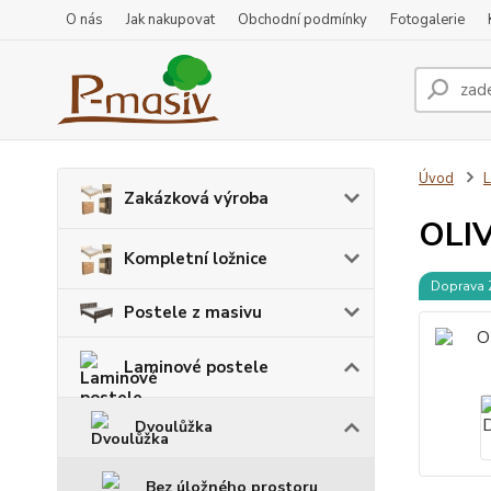
O nás
Jak nakupovat
Obchodní podmínky
Fotogalerie
Úvod
L
Zakázková výroba
OLIV
Kompletní ložnice
Doprava
Postele z masivu
Laminové postele
Dvoulůžka
Bez úložného prostoru