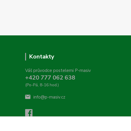
Kontakty
Váš průvodce postelemi P-masiv
+420 777 062 638
(Po-Pá, 8-16 hod.)
info@p-masiv.cz