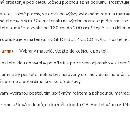
ný prostor je pod celou ložnou plochou až na podlahu. Poskytuj
tele - ložné plochy, se odvíjí od výšky vybraného roštu a matr
né plochy 55cm. Síla materiálu na výrobu postele je 3,5 cm, což
tele si můžete zvolit od 160 cm do 200 cm. Stejně tak i délku
a obrázku je v materiálu EGGER H3012 COCO BOLO. Postel je dos
Vybraný materiál vložte do košíku k posteli.
ostele jdou do vyroby po přijetí a potvrzení objednávky s term
arametry postele mohou být upraveny dle individuálního přání z
 spojíme a potvrdíme si vaše představy.
ámi vybranou postel tím správným roštem a pohodlnou matrací. 
ezeme až k vám domů, do každého kouta ČR. Postel vám nastěhu