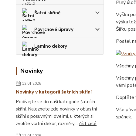
Plný úlož
Šatní skříně
Výška pos
výška lož
Šířku pos
Povrchové úpravy
Postel n
Lamino dekory
Všechny p
Novinky
Všechny p
12.01.2026
vámi poté
Novinky v kategorii šatních skříní
Doplňte v
Podívejte se do naší kategorie šatních
skříní. Naleznete zde novinky v oblastní
Vše přiv
skříní s posuvnými dveřmi, u kterých si
spánek.
zvolíte vlatní dekor, rozměry,...
číst celé
12.01.2026