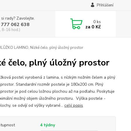
Přihlášení
 si rady? Zavolejte.
0
ks
 777 062 638
za
0 Kč
, 8-16 hod.)
ŮŽKO LAMINO, Nízké čelo, plný úložný prostor
čelo, plný úložný prostor
žková postel vyrobená z lamina, s nízkým nožním čelem a plný
 prostor. Standardní rozměr postele je 180x200 cm. Plný
 prostor je pod celou ložnou plochou až na podlahu. Poskytuje
ximální možný objem úložného prostoru. Výška postele -
lochy, se odvíjí od výšky vybrané...
celý popis
tupnost
4 týdny