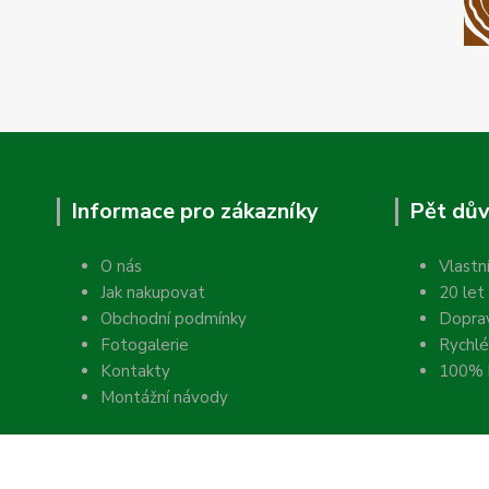
Informace pro zákazníky
Pět dův
O nás
Vlastn
Jak nakupovat
20 let
Obchodní podmínky
Dopra
Fotogalerie
Rychlé
Kontakty
100% k
Montážní návody