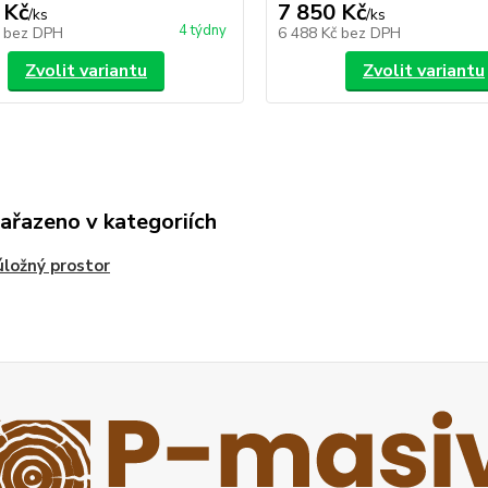
 Kč
7 850 Kč
/
ks
/
ks
4 týdny
č
bez DPH
6 488 Kč
bez DPH
Zvolit variantu
Zvolit variantu
zařazeno v kategoriích
úložný prostor