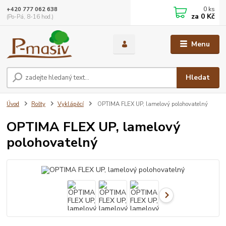
0
ks
+420 777 062 638
za
0 Kč
(Po-Pá, 8-16 hod.)
Menu
Hledat
Úvod
Rošty
Vyklápěcí
OPTIMA FLEX UP, lamelový polohovatelný
OPTIMA FLEX UP, lamelový
polohovatelný