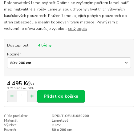
Polohovatelný lamelový rošt Optima se zvýšeným počtem lamel patří
mezi nejkvalitnější rošty. Lamely jsou uchyceny v kvalitních výkyvných
kaučukových pouzdrech. Pružení lamel a jejich pohyb v pouzdrech do
stran zabezpečuje ideální kopírování tvaru matrace. Pevný rám z
vrstveného dřeva zaručuje vysoko...
celý popis
Dostupnost
4 týdny
Rozměr
4 495 Kč
/
ks
3 715 Kč
bez DPH
Přidat do košíku
Číslo produktu:
DPRLT-OFLU1080200
Materiál:
Lamelový
Výrobce:
D.P.V.
Rozměr:
80 x 200 cm