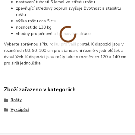
nastavení tuhosti 5 lamel ve středu roštu
zpevňující středový popruh zvyšuje životnost a stabilitu
roštu
výška roštu cca 5 cm
nosnost do 130 kg
vhodný pro pěnové a latexové matrace
Vyberte správnou šířku roštu pro vaši postel. K dispozici jsou v
rozměrech 80, 90, 100 cm pro standardní rozměry jednolůžek a
dvoulůžek. K dispozici jsou rošty take v rozměrech 120 a 140 cm
pro širší jednolůžka.
Zboží zařazeno v kategoriích
Rošty
Vyklápěcí