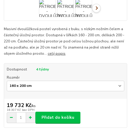
Masivní dvoulůžková postel vyrobená z buku, s nízkým nožním čelem a
částečný úložný prostor. Dostupná v šířkách 160 - 200 cm, délkách 200 -
220 cm. Částečný úložný prostor je pod celou ložnou plochou, ale není
až na podlahu, ale je 20 cm nad ní. To znamená na jedné straně nižší
objem úložného prosto...
celý popis
Dostupnost
4 týdny
Rozměr
19 732 Kč
/
ks
16 307 Kč
bez DPH
Přidat do košíku