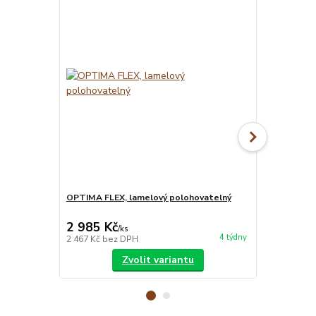
OPTIMA FLEX, lamelový polohovatelný
MATRACE BLU
matrace
2 985 Kč
7 850 Kč
/
ks
4 týdny
2 467 Kč
bez DPH
6 488 Kč
bez
Zvolit variantu