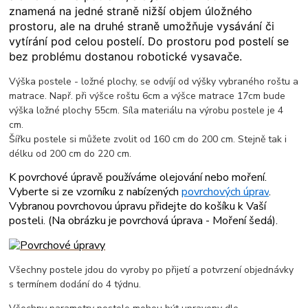
znamená na jedné straně nižší objem úložného
prostoru, ale na druhé straně umožňuje vysávání či
vytírání pod celou postelí. Do prostoru pod postelí se
bez problému dostanou robotické vysavače.
Výška postele - ložné plochy, se odvíjí od výšky vybraného roštu a
matrace. Např. při výšce roštu 6cm a výšce matrace 17cm bude
výška ložné plochy 55cm. Síla materiálu na výrobu postele je 4
cm.
Šířku postele si můžete zvolit od 160 cm do 200 cm. Stejně tak i
délku od 200 cm do 220 cm.
K povrchové úpravě používáme olejování nebo moření.
Vyberte si ze vzorníku z nabízených
povrchových úprav
.
Vybranou povrchovou úpravu přidejte do košíku k Vaší
posteli. (
Na obrázku je povrchová úprava - Moření šedá
).
Všechny postele jdou do vyroby po přijetí a potvrzení objednávky
s termínem dodání do 4 týdnu.