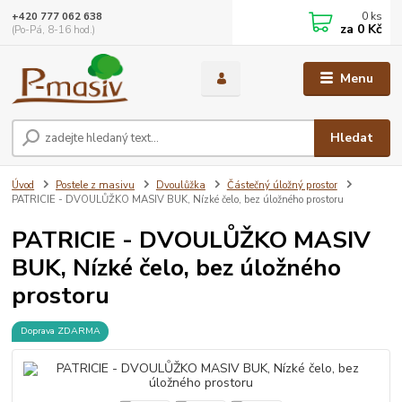
0
ks
+420 777 062 638
za
0 Kč
(Po-Pá, 8-16 hod.)
Menu
Hledat
Úvod
Postele z masivu
Dvoulůžka
Částečný úložný prostor
PATRICIE - DVOULŮŽKO MASIV BUK, Nízké čelo, bez úložného prostoru
PATRICIE - DVOULŮŽKO MASIV
BUK, Nízké čelo, bez úložného
prostoru
Doprava ZDARMA