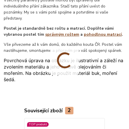
Všechny parametry postele mohou být upraveny dle
individuálního přání zákazníka. Stačí tato přání uvést do
poznámky. My se s vámi poté spojíme a potvrdíme si vaše
představy.
Postel je standardně bez roštu a matrací. Doplňte vámi
vybranou postel tím
správným roštem
a
pohodlnou matrací
.
Vše přivezeme až k vám domů, do každého kouta ČR. Postel vám
nastěhujeme, smontujeme a připravím pro váš spokojený spánek.
Povrchová úprava na obrázku je ilustrativní a záleží na
zvolením materiálu a jeho úpravě olejováním či
mořením. Na obrázku je použit materiál buk, moření
šedá.
Související zboží
2
TOP produkt