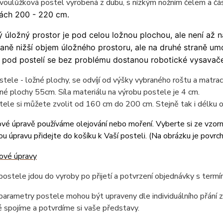
voulůžková postel vyrobená z dubu, s nízkým nožním čelem a čá
ách 200 - 220 cm.
 úložný prostor je pod celou ložnou plochou, ale není až n
raně nižší objem úložného prostoru, ale na druhé straně umo
 pod postelí se bez problému dostanou robotické vysavače
tele - ložné plochy, se odvíjí od výšky vybraného roštu a matr
né plochy 55cm. Síla materiálu na výrobu postele je 4 cm.
tele si můžete zvolit od 160 cm do 200 cm. Stejně tak i délku
vé úpravě používáme olejování nebo moření. Vyberte si ze vzor
u úpravu přidejte do košíku k Vaší posteli. (
Na obrázku je povrc
ostele jdou do vyroby po přijetí a potvrzení objednávky s term
arametry postele mohou být upraveny dle individuálního přání z
 spojíme a potvrdíme si vaše představy.