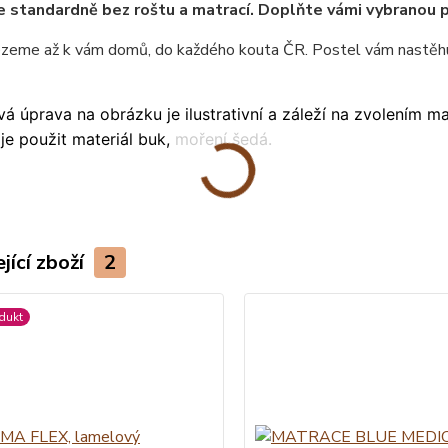
e standardně bez roštu a matrací. Doplňte vámi vybranou 
ezeme až k vám domů, do každého kouta ČR. Postel vám nastěhu
á úprava na obrázku je ilustrativní a záleží na zvolením m
je použit materiál buk, moření šedá.
jící zboží
2
dukt