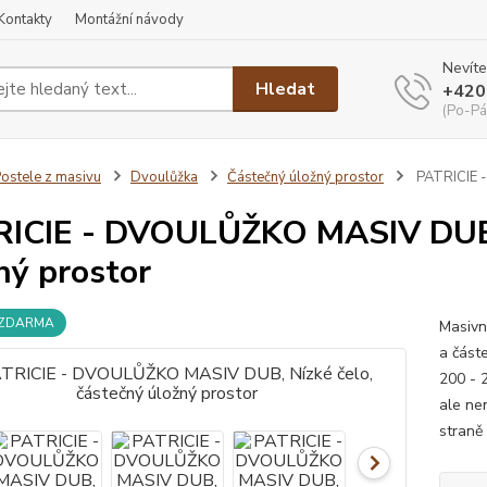
Kontakty
Montážní návody
Nevíte
Hledat
+420
(Po-Pá
ostele z masivu
Dvoulůžka
Částečný úložný prostor
PATRICIE -
ICIE - DVOULŮŽKO MASIV DUB, 
ný prostor
 ZDARMA
Masivn
a část
200 - 
ale ne
straně