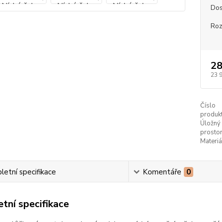
Dos
Ro
28
23 
Číslo
produkt
Úložný
prostor
Materiá
etní specifikace
Komentáře
0
tní specifikace