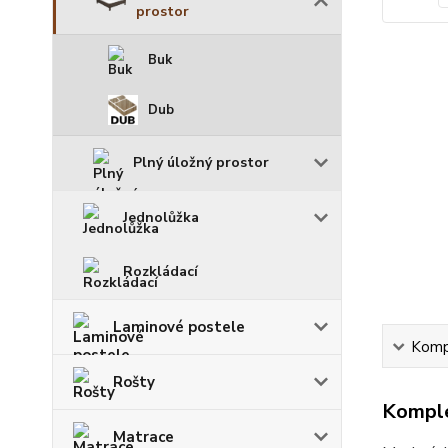
prostor
Buk
Dub
Plný úložný prostor
Jednolůžka
Rozkládací
Laminové postele
Kompl
Rošty
Komple
Matrace