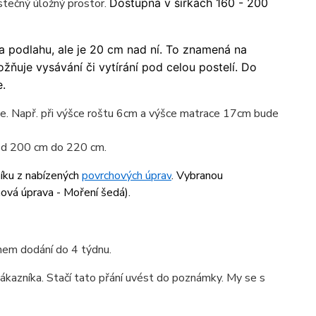
stečný úložný prostor.
Dostupná v šířkách 160 - 200
a podlahu, ale je 20 cm nad ní. To znamená na
žňuje vysávání či vytírání pod celou postelí. Do
.
ace. Např. při výšce roštu 6cm a výšce matrace 17cm bude
 od 200 cm do 220 cm.
níku z nabízených
povrchových úprav
. Vybranou
hová úprava - Moření šedá
).
ínem dodání do 4 týdnu.
ákazníka. Stačí tato přání uvést do poznámky. My se s