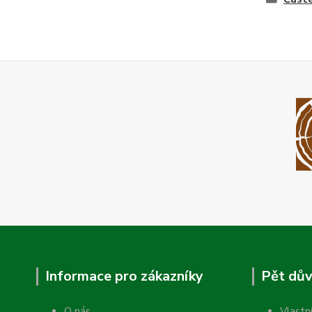
Informace pro zákazníky
Pět dův
O nás
Vlastn