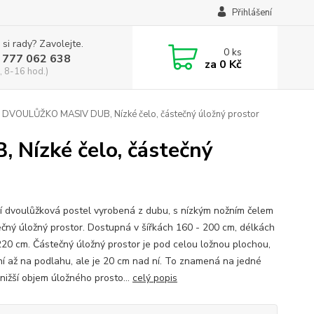
Přihlášení
 si rady? Zavolejte.
0
ks
 777 062 638
za
0 Kč
, 8-16 hod.)
 DVOULŮŽKO MASIV DUB, Nízké čelo, částečný úložný prostor
Nízké čelo, částečný
í dvoulůžková postel vyrobená z dubu, s nízkým nožním čelem
ečný úložný prostor. Dostupná v šířkách 160 - 200 cm, délkách
220 cm. Částečný úložný prostor je pod celou ložnou plochou,
ní až na podlahu, ale je 20 cm nad ní. To znamená na jedné
 nižší objem úložného prosto...
celý popis