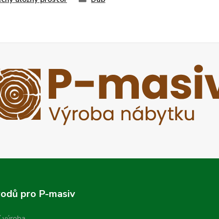
odů pro P-masiv
í výroba