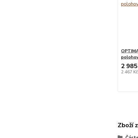
OPTIMA 
polohov
2 985
2 467 K
Zboží 
Částe