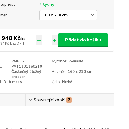
tupnost
4 týdny
změr
 948 Kč
/
ks
Přidat do košíku
924 Kč
bez DPH
PMPD-
Výrobce:
P-masiv
u:
PAT1101160210
Částečný úložný
Rozměr:
160 x 210 cm
:
prostor
l:
Dub masiv
Čelo:
Nízké
Související zboží
2