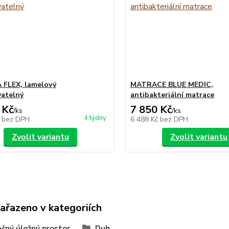
FLEX, lamelový
MATRACE BLUE MEDIC,
atelný
antibakteriální matrace
 Kč
7 850 Kč
/
ks
/
ks
4 týdny
č
bez DPH
6 488 Kč
bez DPH
Zvolit variantu
Zvolit variantu
zařazeno v kategoriích
čný úložný prostor
Dub