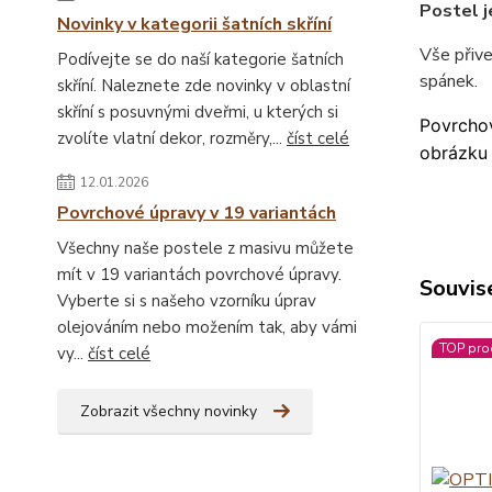
Postel j
Novinky v kategorii šatních skříní
Vše přiv
Podívejte se do naší kategorie šatních
spánek.
skříní. Naleznete zde novinky v oblastní
skříní s posuvnými dveřmi, u kterých si
Povrchov
zvolíte vlatní dekor, rozměry,...
číst celé
obrázku 
12.01.2026
Povrchové úpravy v 19 variantách
Všechny naše postele z masivu můžete
mít v 19 variantách povrchové úpravy.
Souvise
Vyberte si s našeho vzorníku úprav
olejováním nebo možením tak, aby vámi
TOP pro
vy...
číst celé
Zobrazit všechny novinky