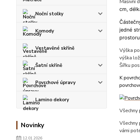
Masivní d
cm, délk
Noční stolky
Částečný
jedné st
Komody
prostoru
Vestavěné skříně
Výška pos
výška lož
Šířku pos
Šatní skříně
K povrcho
Povrchové úpravy
povrchovo
Lamino dekory
Všechny p
Všechny p
Novinky
vámi poté
12.01.2026