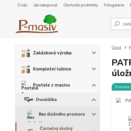
O nás
Jak nakupovat
Obchodní podmínky
Fotogalerie
Úvod
P
Zakázková výroba
PATR
Kompletní ložnice
úlož
Postele z masivu
Doprava
Dvoulůžka
Bez úložného prostoru
Částečný úložný