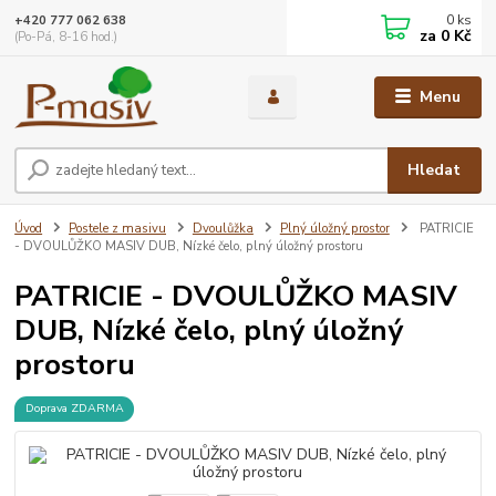
0
ks
+420 777 062 638
za
0 Kč
(Po-Pá, 8-16 hod.)
Menu
Hledat
Úvod
Postele z masivu
Dvoulůžka
Plný úložný prostor
PATRICIE
- DVOULŮŽKO MASIV DUB, Nízké čelo, plný úložný prostoru
PATRICIE - DVOULŮŽKO MASIV
DUB, Nízké čelo, plný úložný
prostoru
Doprava ZDARMA