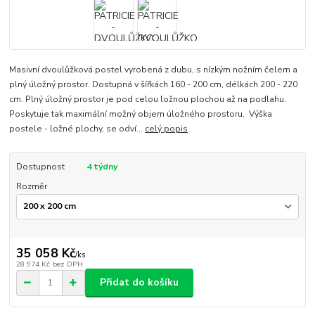
Masivní dvoulůžková postel vyrobená z dubu, s nízkým nožním čelem a
plný úložný prostor. Dostupná v šířkách 160 - 200 cm, délkách 200 - 220
cm. Plný úložný prostor je pod celou ložnou plochou až na podlahu.
Poskytuje tak maximální možný objem úložného prostoru. Výška
postele - ložné plochy, se odví...
celý popis
Dostupnost
4 týdny
Rozměr
35 058 Kč
/
ks
28 974 Kč
bez DPH
Přidat do košíku