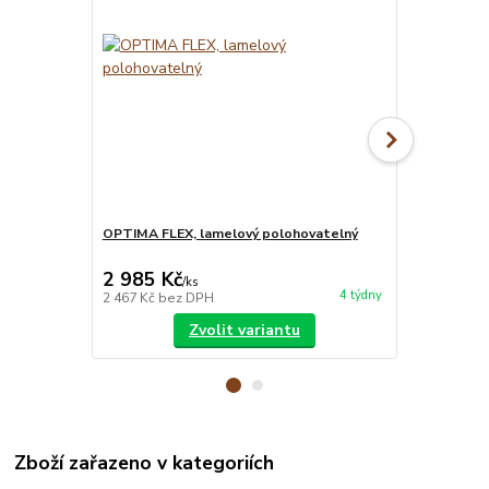
OPTIMA FLEX, lamelový polohovatelný
MATRACE BLU
matrace
2 985 Kč
7 850 Kč
/
ks
4 týdny
2 467 Kč
bez DPH
6 488 Kč
bez
Zvolit variantu
Zboží zařazeno v kategoriích