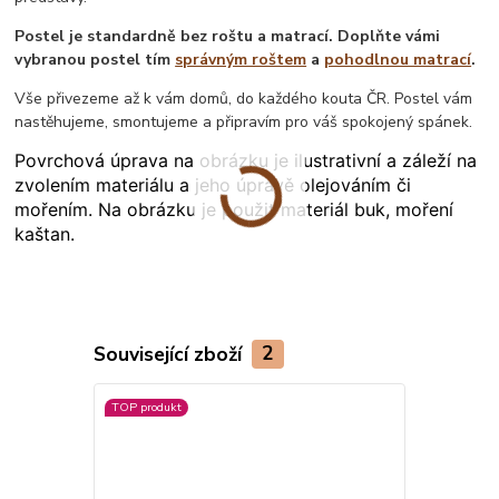
Postel je standardně bez roštu a matrací. Doplňte vámi
vybranou postel tím
správným roštem
a
pohodlnou matrací
.
Vše přivezeme až k vám domů, do každého kouta ČR. Postel vám
nastěhujeme, smontujeme a připravím pro váš spokojený spánek.
Povrchová úprava na obrázku je ilustrativní a záleží na
zvolením materiálu a jeho úpravě olejováním či
mořením. Na obrázku je použit materiál buk, moření
kaštan.
Související zboží
2
TOP produkt