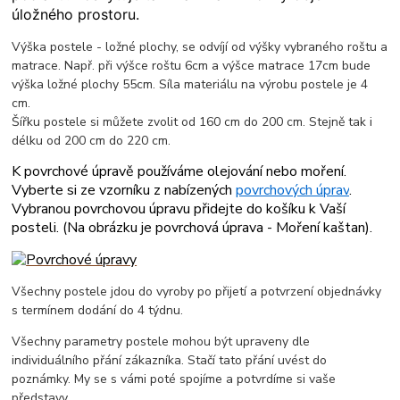
úložného prostoru.
Výška postele - ložné plochy, se odvíjí od výšky vybraného roštu a
matrace. Např. při výšce roštu 6cm a výšce matrace 17cm bude
výška ložné plochy 55cm. Síla materiálu na výrobu postele je 4
cm.
Šířku postele si můžete zvolit od 160 cm do 200 cm. Stejně tak i
délku od 200 cm do 220 cm.
K povrchové úpravě používáme olejování nebo moření.
Vyberte si ze vzorníku z nabízených
povrchových úprav
.
Vybranou povrchovou úpravu přidejte do košíku k Vaší
posteli. (
Na obrázku je povrchová úprava - Moření kaštan
).
Všechny postele jdou do vyroby po přijetí a potvrzení objednávky
s termínem dodání do 4 týdnu.
Všechny parametry postele mohou být upraveny dle
individuálního přání zákazníka. Stačí tato přání uvést do
poznámky. My se s vámi poté spojíme a potvrdíme si vaše
představy.