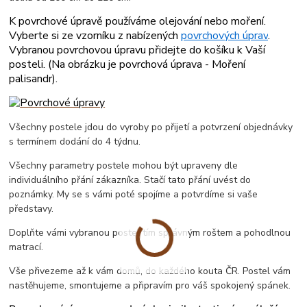
K povrchové úpravě používáme olejování nebo moření.
Vyberte si ze vzorníku z nabízených
povrchových úprav
.
Vybranou povrchovou úpravu přidejte do košíku k Vaší
posteli. (
Na obrázku je povrchová úprava - Moření
palisandr
).
Všechny postele jdou do vyroby po přijetí a potvrzení objednávky
s termínem dodání do 4 týdnu.
Všechny parametry postele mohou být upraveny dle
individuálního přání zákazníka. Stačí tato přání uvést do
poznámky. My se s vámi poté spojíme a potvrdíme si vaše
představy.
Doplňte vámi vybranou postel tím správným roštem a pohodlnou
matrací.
Vše přivezeme až k vám domů, do každého kouta ČR. Postel vám
nastěhujeme, smontujeme a připravím pro váš spokojený spánek.