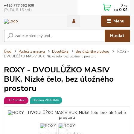
0
ks
+420 777 062 638
za
0 Kč
(Po-Pá, 8-16 hod.)
Menu
Hledat
Úvod
Postele z masivu
Dvoulůžka
Bez úložného prostoru
ROXY -
DVOULŮŽKO MASIV BUK, Nízké čelo, bez úložného prostoru
ROXY - DVOULŮŽKO MASIV
BUK, Nízké čelo, bez úložného
prostoru
TOP produkt
Doprava ZDARMA