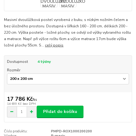
Masivní dvoulůžková postel vyrobená z buku, s nízkým nožním čelem a
bez úložného prostoru. Dostupná v šířkách 160 - 200 cm, délkách 200 -
220 cm. Výška postele - ložné plochy, se odvíjí od výšky vybraného roštu
a matrace. Např. při výšce roštu 6cm a výšce matrace 17cm bude výška
ložné plochy 55cm. S...
celý popis
Dostupnost
4 týdny
Rozměr
17 786 Kč
/
ks
14 699 Kč
bez DPH
Přidat do košíku
Číslo produktu:
PMPD-ROX1000200200
Výrobce:
P-masiv