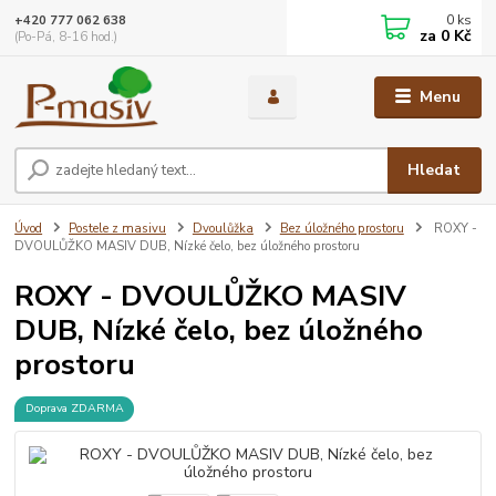
0
ks
+420 777 062 638
za
0 Kč
(Po-Pá, 8-16 hod.)
Menu
Hledat
Úvod
Postele z masivu
Dvoulůžka
Bez úložného prostoru
ROXY -
DVOULŮŽKO MASIV DUB, Nízké čelo, bez úložného prostoru
ROXY - DVOULŮŽKO MASIV
DUB, Nízké čelo, bez úložného
prostoru
Doprava ZDARMA