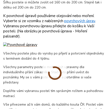
Šířku postele si můžete zvolit od 160 cm do 200 cm. Stejně tak i
délku od 200 cm do 220 cm.
K povrchové úpravě používáme olejování nebo moření.
Vyberte si ze vzorníku z nabízených
povrchových úprav
.
Vybranou povrchovou úpravu přidejte do košíku k Vaší
posteli. (
Na obrázku je povrchová úprava - Moření
palisandr
).
Všechny postele jdou do vyroby po přijetí a potvrzení objednávky
s termínem dodání do 4 týdnu.
Všechny parametry postele mohou být upraveny dle
individuálního přání zákazníka. Stačí tato přání uvést do
poznámky. My se s vámi poté spojíme a potvrdíme si vaše
představy.
Doplňte vámi vybranou postel tím správným roštem a pohodlnou
matrací.
Vše přivezeme až k vám domů, do každého kouta ČR. Postel vám