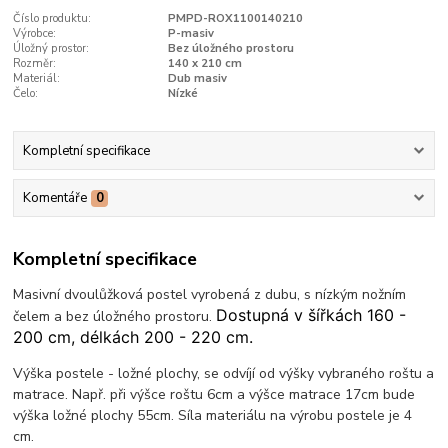
Číslo produktu:
PMPD-ROX1100140210
Výrobce:
P-masiv
Úložný prostor:
Bez úložného prostoru
Rozměr:
140 x 210 cm
Materiál:
Dub masiv
Čelo:
Nízké
Kompletní specifikace
Komentáře
0
Kompletní specifikace
Masivní dvoulůžková postel vyrobená z dubu, s nízkým nožním
Dostupná v šířkách 160 -
čelem a bez úložného prostoru.
200 cm, délkách 200 - 220 cm.
Výška postele - ložné plochy, se odvíjí od výšky vybraného roštu a
matrace. Např. při výšce roštu 6cm a výšce matrace 17cm bude
výška ložné plochy 55cm. Síla materiálu na výrobu postele je 4
cm.