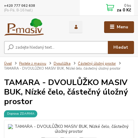
0
ks
+420 777 062 638
za
0 Kč
(Po-Pá, 8-16 hod.)
Menu
Hledat
Úvod
Postele z masivu
Dvoulůžka
Částečný úložný prostor
TAMARA - DVOULŮŽKO MASIV BUK, Nízké čelo, částečný úložný prostor
TAMARA - DVOULŮŽKO MASIV
BUK, Nízké čelo, částečný úložný
prostor
Doprava ZDARMA