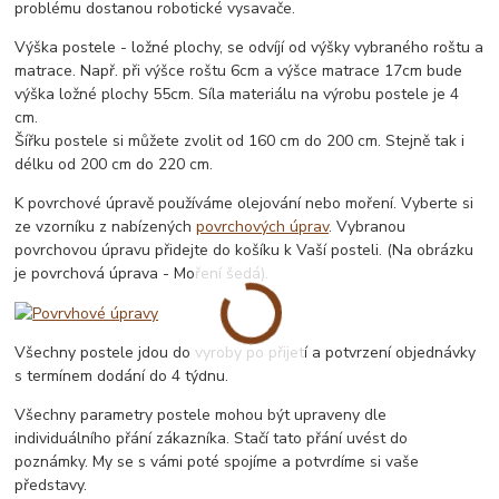
problému dostanou robotické vysavače.
Výška postele - ložné plochy, se odvíjí od výšky vybraného roštu a
matrace. Např. při výšce roštu 6cm a výšce matrace 17cm bude
výška ložné plochy 55cm. Síla materiálu na výrobu postele je 4
cm.
Šířku postele si můžete zvolit od 160 cm do 200 cm. Stejně tak i
délku od 200 cm do 220 cm.
K povrchové úpravě používáme olejování nebo moření. Vyberte si
ze vzorníku z nabízených
povrchových úprav
. Vybranou
povrchovou úpravu přidejte do košíku k Vaší posteli. (Na obrázku
je povrchová úprava - Moření šedá).
Všechny postele jdou do vyroby po přijetí a potvrzení objednávky
s termínem dodání do 4 týdnu.
Všechny parametry postele mohou být upraveny dle
individuálního přání zákazníka. Stačí tato přání uvést do
poznámky. My se s vámi poté spojíme a potvrdíme si vaše
představy.