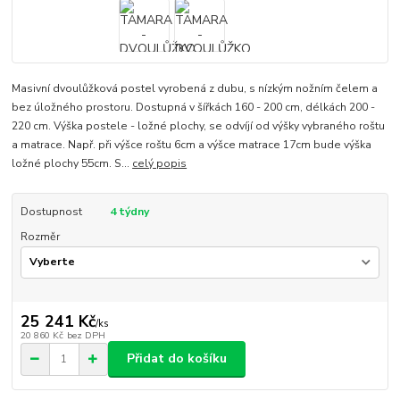
Masivní dvoulůžková postel vyrobená z dubu, s nízkým nožním čelem a
bez úložného prostoru. Dostupná v šířkách 160 - 200 cm, délkách 200 -
220 cm. Výška postele - ložné plochy, se odvíjí od výšky vybraného roštu
a matrace. Např. při výšce roštu 6cm a výšce matrace 17cm bude výška
ložné plochy 55cm. S...
celý popis
Dostupnost
4 týdny
Rozměr
25 241 Kč
/
ks
20 860 Kč
bez DPH
Přidat do košíku