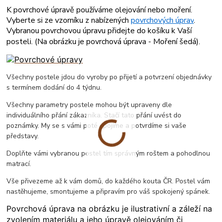
K povrchové úpravě používáme olejování nebo moření.
Vyberte si ze vzorníku z nabízených
povrchových úprav
.
Vybranou povrchovou úpravu přidejte do košíku k Vaší
posteli. (
Na obrázku je povrchová úprava - Moření šedá
).
Všechny postele jdou do vyroby po přijetí a potvrzení objednávky
s termínem dodání do 4 týdnu.
Všechny parametry postele mohou být upraveny dle
individuálního přání zákazníka. Stačí tato přání uvést do
poznámky. My se s vámi poté spojíme a potvrdíme si vaše
představy.
Doplňte vámi vybranou postel tím správným roštem a pohodlnou
matrací.
Vše přivezeme až k vám domů, do každého kouta ČR. Postel vám
nastěhujeme, smontujeme a připravím pro váš spokojený spánek.
Povrchová úprava na obrázku je ilustrativní a záleží na
zvolením materiálu a jeho úpravě olejováním či