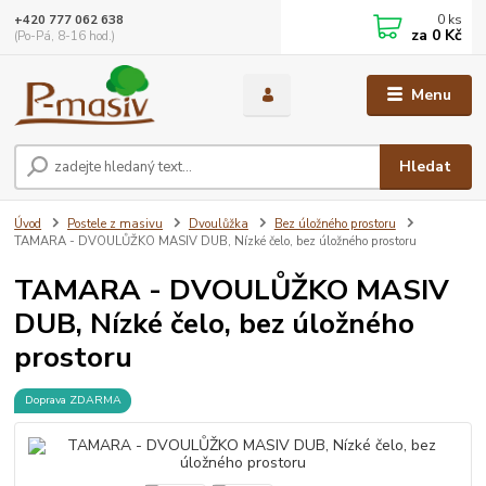
0
ks
+420 777 062 638
za
0 Kč
(Po-Pá, 8-16 hod.)
Menu
Hledat
Úvod
Postele z masivu
Dvoulůžka
Bez úložného prostoru
TAMARA - DVOULŮŽKO MASIV DUB, Nízké čelo, bez úložného prostoru
TAMARA - DVOULŮŽKO MASIV
DUB, Nízké čelo, bez úložného
prostoru
Doprava ZDARMA