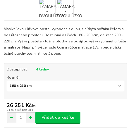
Masivní dvoulůžková postel vyrobená z dubu, s nízkým nožním čelem a
bez úložného prostoru. Dostupná v šířkách 160 - 200 cm, délkách 200 -
220 cm. Výška postele - ložné plochy, se odvíjí od výšky vybraného roštu
a matrace. Např. při výšce roštu 6cm a výšce matrace 17cm bude výška
ložné plochy 55cm. S...
celý popis
Dostupnost
4 týdny
Rozměr
26 251 Kč
/
ks
21 695 Kč
bez DPH
Přidat do košíku