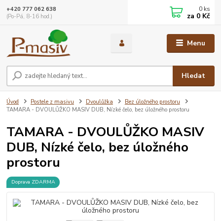
0
ks
+420 777 062 638
za
0 Kč
(Po-Pá, 8-16 hod.)
Menu
Hledat
Úvod
Postele z masivu
Dvoulůžka
Bez úložného prostoru
TAMARA - DVOULŮŽKO MASIV DUB, Nízké čelo, bez úložného prostoru
TAMARA - DVOULŮŽKO MASIV
DUB, Nízké čelo, bez úložného
prostoru
Doprava ZDARMA