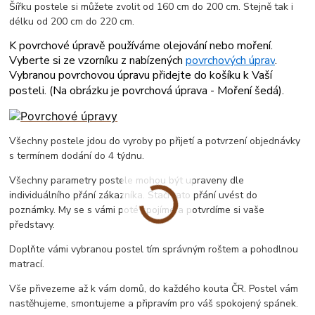
Šířku postele si můžete zvolit od 160 cm do 200 cm. Stejně tak i
délku od 200 cm do 220 cm.
K povrchové úpravě používáme olejování nebo moření.
Vyberte si ze vzorníku z nabízených
povrchových úprav
.
Vybranou povrchovou úpravu přidejte do košíku k Vaší
posteli. (
Na obrázku je povrchová úprava - Moření šedá
).
Všechny postele jdou do vyroby po přijetí a potvrzení objednávky
s termínem dodání do 4 týdnu.
Všechny parametry postele mohou být upraveny dle
individuálního přání zákazníka. Stačí tato přání uvést do
poznámky. My se s vámi poté spojíme a potvrdíme si vaše
představy.
Doplňte vámi vybranou postel tím správným roštem a pohodlnou
matrací.
Vše přivezeme až k vám domů, do každého kouta ČR. Postel vám
nastěhujeme, smontujeme a připravím pro váš spokojený spánek.