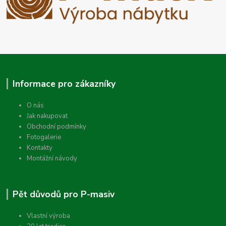
Informace pro zákazníky
O nás
Jak nakupovat
Obchodní podmínky
Fotogalerie
Kontakty
Montážní návody
Pět důvodů pro P-masiv
Vlastní výroba