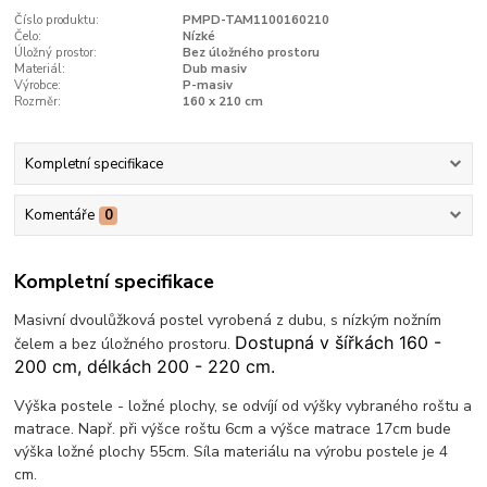
Číslo produktu:
PMPD-TAM1100160210
Čelo:
Nízké
Úložný prostor:
Bez úložného prostoru
Materiál:
Dub masiv
Výrobce:
P-masiv
Rozměr:
160 x 210 cm
Kompletní specifikace
Komentáře
0
Kompletní specifikace
Masivní dvoulůžková postel vyrobená z dubu, s nízkým nožním
Dostupná v šířkách 160 -
čelem a bez úložného prostoru.
200 cm, délkách 200 - 220 cm.
Výška postele - ložné plochy, se odvíjí od výšky vybraného roštu a
matrace. Např. při výšce roštu 6cm a výšce matrace 17cm bude
výška ložné plochy 55cm. Síla materiálu na výrobu postele je 4
cm.