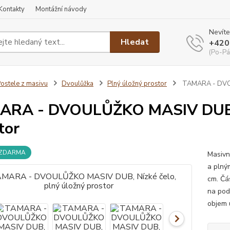
Kontakty
Montážní návody
Nevíte
Hledat
+420
(Po-Pá
ostele z masivu
Dvoulůžka
Plný úložný prostor
TAMARA - DVOUL
RA - DVOULŮŽKO MASIV DUB, N
tor
 ZDARMA
Masivn
a plný
cm. Čá
na pod
objem 