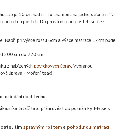
u, ale je 10 cm nad ní. To znamená na jedné straně nižší
í pod celou postelí. Do prostoru pod postelí se bez
ace. Např. při výšce roštu 6cm a výšce matrace 17cm bude
 od 200 cm do 220 cm.
níku z nabízených
povrchových úprav
. Vybranou
hová úprava - Moření teak).
ínem dodání do 4 týdnu.
ákazníka. Stačí tato přání uvést do poznámky. My se s
postel tím
správným roštem
a
pohodlnou matrací
.