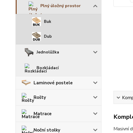
Plný úložný prostor
Buk
Dub
Jednolůžka
Rozkládací
Laminové postele
Rošty
Kompl
Matrace
Komple
Masivní 
Noční stolky