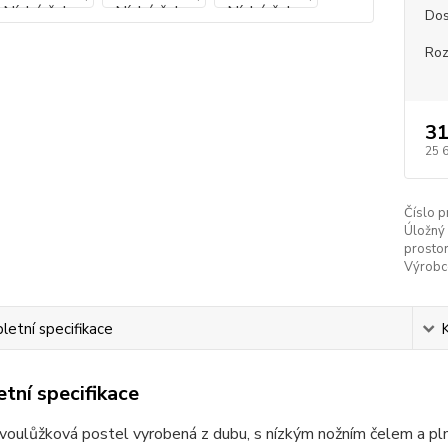
Dos
Ro
31
25 
Číslo p
Úložný
prostor
Výrobc
etní specifikace
tní specifikace
dvoulůžková postel vyrobená z dubu, s nízkým nožním čelem a p