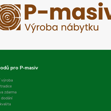
odů pro P-masiv
í výroba
 tradice
va zdarma
 dodání
valita