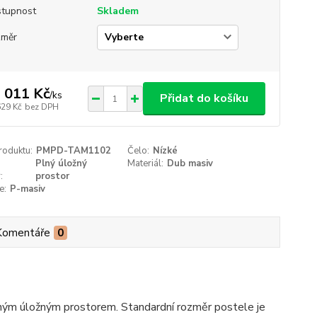
tupnost
Skladem
změr
 011 Kč
/
ks
Přidat do košíku
629 Kč
bez DPH
roduktu:
PMPD-TAM1102
Čelo:
Nízké
Plný úložný
Materiál:
Dub masiv
:
prostor
e:
P-masiv
Komentáře
0
lným úložným prostorem. Standardní rozměr postele je