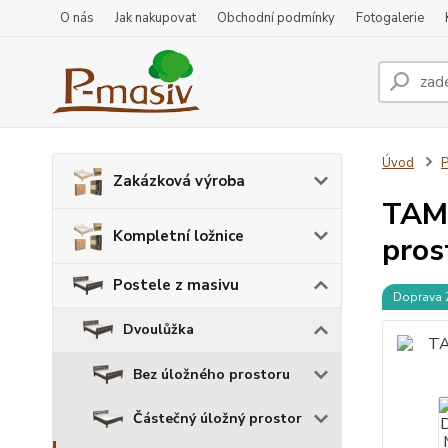
O nás
Jak nakupovat
Obchodní podmínky
Fotogalerie
Úvod
P
Zakázková výroba
TAMA
Kompletní ložnice
pros
Postele z masivu
Doprava
Dvoulůžka
Bez úložného prostoru
Částečný úložný prostor