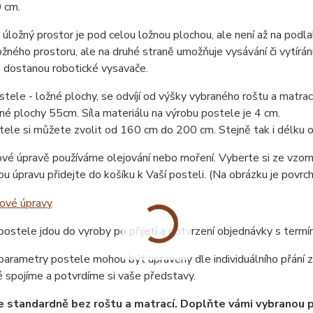
 cm.
úložný prostor je pod celou ložnou plochou, ale není až na podlah
žného prostoru, ale na druhé straně umožňuje vysávání či vytírán
 dostanou robotické vysavače.
tele - ložné plochy, se odvíjí od výšky vybraného roštu a matr
né plochy 55cm. Síla materiálu na výrobu postele je 4 cm.
tele si můžete zvolit od 160 cm do 200 cm. Stejně tak i délku
vé úpravě používáme olejování nebo moření. Vyberte si ze vzor
u úpravu přidejte do košíku k Vaší posteli. (Na obrázku je povrc
ostele jdou do vyroby po přijetí a potvrzení objednávky s term
arametry postele mohou být upraveny dle individuálního přání z
 spojíme a potvrdíme si vaše představy.
e standardně bez roštu a matrací. Doplňte vámi vybranou 