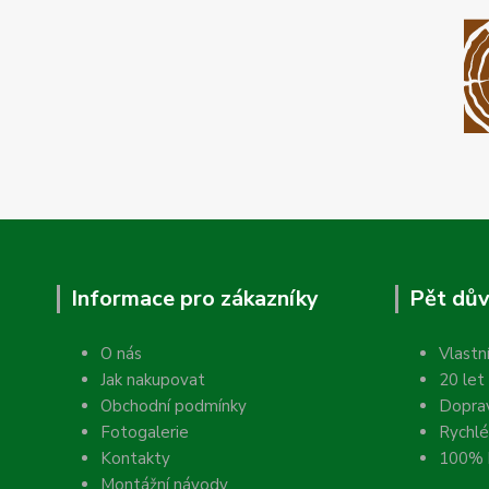
Informace pro zákazníky
Pět dův
O nás
Vlastn
Jak nakupovat
20 let
Obchodní podmínky
Dopra
Fotogalerie
Rychlé
Kontakty
100% k
Montážní návody