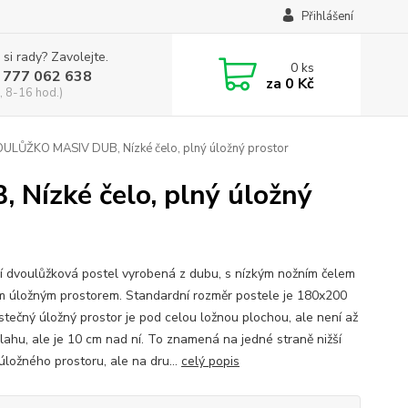
Přihlášení
 si rady? Zavolejte.
0
ks
 777 062 638
za
0 Kč
, 8-16 hod.)
ŮŽKO MASIV DUB, Nízké čelo, plný úložný prostor
ízké čelo, plný úložný
í dvoulůžková postel vyrobená z dubu, s nízkým nožním čelem
m úložným prostorem. Standardní rozměr postele je 180x200
stečný úložný prostor je pod celou ložnou plochou, ale není až
lahu, ale je 10 cm nad ní. To znamená na jedné straně nižší
úložného prostoru, ale na dru...
celý popis