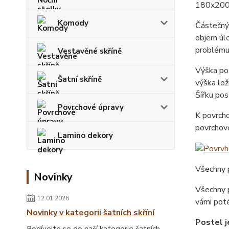
180x200
Komody
Částečný 
objem úlo
problému
Vestavěné skříně
Výška pos
Šatní skříně
výška lož
Šířku pos
Povrchové úpravy
K povrcho
povrchovo
Lamino dekory
Všechny p
Novinky
Všechny p
12.01.2026
vámi poté
Novinky v kategorii šatních skříní
Postel j