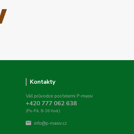
Kontakty
Váš průvodce postelemi P-masiv
+420 777 062 638
(Po-Pá, 8-16 hod.)
info@p-masiv.cz