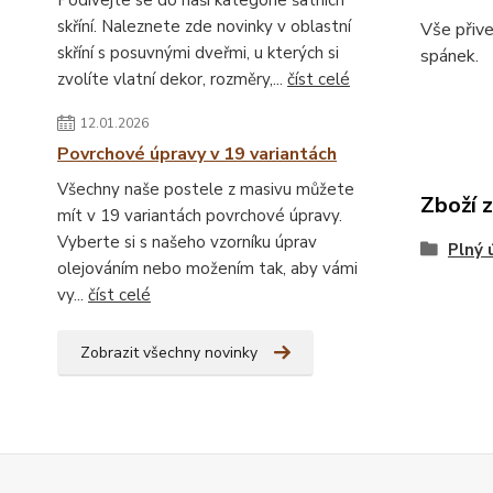
Podívejte se do naší kategorie šatních
skříní. Naleznete zde novinky v oblastní
Vše přiv
skříní s posuvnými dveřmi, u kterých si
spánek.
zvolíte vlatní dekor, rozměry,...
číst celé
12.01.2026
Povrchové úpravy v 19 variantách
Všechny naše postele z masivu můžete
Zboží 
mít v 19 variantách povrchové úpravy.
Vyberte si s našeho vzorníku úprav
Plný 
olejováním nebo možením tak, aby vámi
vy...
číst celé
Zobrazit všechny novinky