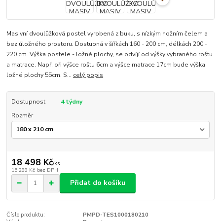
Masivní dvoulůžková postel vyrobená z buku, s nízkým nožním čelem a
bez úložného prostoru. Dostupná v šířkách 160 - 200 cm, délkách 200 -
220 cm. Výška postele - ložné plochy, se odvíjí od výšky vybraného roštu
a matrace. Např. při výšce roštu 6cm a výšce matrace 17cm bude výška
ložné plochy 55cm. S...
celý popis
Dostupnost
4 týdny
Rozměr
18 498 Kč
/
ks
15 288 Kč
bez DPH
Přidat do košíku
Číslo produktu:
PMPD-TES1000180210