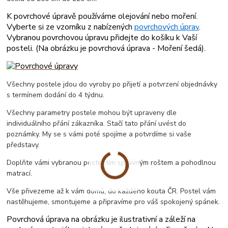
K povrchové úpravě používáme olejování nebo moření.
Vyberte si ze vzorníku z nabízených
povrchových úprav
.
Vybranou povrchovou úpravu přidejte do košíku k Vaší
posteli. (
Na obrázku je povrchová úprava - Moření šedá
).
Všechny postele jdou do vyroby po přijetí a potvrzení objednávky
s termínem dodání do 4 týdnu.
Všechny parametry postele mohou být upraveny dle
individuálního přání zákazníka. Stačí tato přání uvést do
poznámky. My se s vámi poté spojíme a potvrdíme si vaše
představy.
Doplňte vámi vybranou postel tím správným roštem a pohodlnou
matrací.
Vše přivezeme až k vám domů, do každého kouta ČR. Postel vám
nastěhujeme, smontujeme a připravíme pro váš spokojený spánek.
Povrchová úprava na obrázku je ilustrativní a záleží na