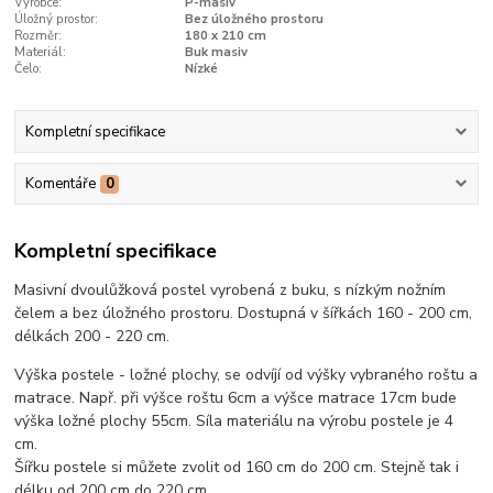
Výrobce:
P-masiv
Úložný prostor:
Bez úložného prostoru
Rozměr:
180 x 210 cm
Materiál:
Buk masiv
Čelo:
Nízké
Kompletní specifikace
Komentáře
0
Kompletní specifikace
Masivní dvoulůžková postel vyrobená z buku, s nízkým nožním
čelem a bez úložného prostoru. Dostupná v šířkách 160 - 200 cm,
délkách 200 - 220 cm.
Výška postele - ložné plochy, se odvíjí od výšky vybraného roštu a
matrace. Např. při výšce roštu 6cm a výšce matrace 17cm bude
výška ložné plochy 55cm. Síla materiálu na výrobu postele je 4
cm.
Šířku postele si můžete zvolit od 160 cm do 200 cm. Stejně tak i
délku od 200 cm do 220 cm.