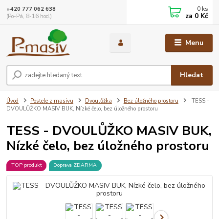
0
ks
+420 777 062 638
za
0 Kč
(Po-Pá, 8-16 hod.)
Menu
Hledat
Úvod
Postele z masivu
Dvoulůžka
Bez úložného prostoru
TESS -
DVOULŮŽKO MASIV BUK, Nízké čelo, bez úložného prostoru
TESS - DVOULŮŽKO MASIV BUK,
Nízké čelo, bez úložného prostoru
TOP produkt
Doprava ZDARMA