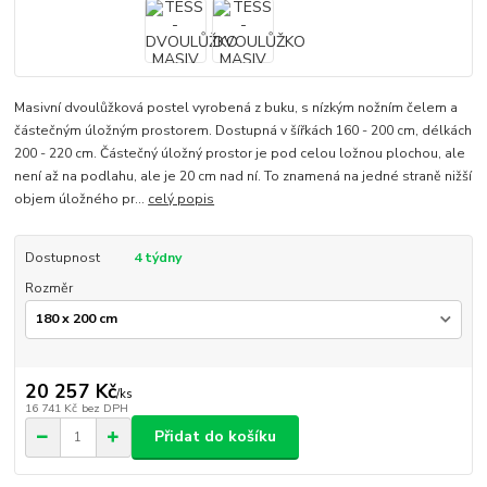
Masivní dvoulůžková postel vyrobená z buku, s nízkým nožním čelem a
částečným úložným prostorem. Dostupná v šířkách 160 - 200 cm, délkách
200 - 220 cm. Částečný úložný prostor je pod celou ložnou plochou, ale
není až na podlahu, ale je 20 cm nad ní. To znamená na jedné straně nižší
objem úložného pr...
celý popis
Dostupnost
4 týdny
Rozměr
20 257 Kč
/
ks
16 741 Kč
bez DPH
Přidat do košíku