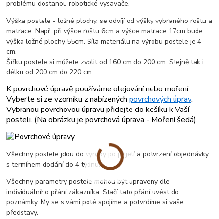
problému dostanou robotické vysavače.
Výška postele - ložné plochy, se odvíjí od výšky vybraného roštu a
matrace. Např. při výšce roštu 6cm a výšce matrace 17cm bude
výška ložné plochy 55cm. Síla materiálu na výrobu postele je 4
cm.
Šířku postele si můžete zvolit od 160 cm do 200 cm. Stejně tak i
délku od 200 cm do 220 cm.
K povrchové úpravě používáme olejování nebo moření.
Vyberte si ze vzorníku z nabízených
povrchových úprav
.
Vybranou povrchovou úpravu přidejte do košíku k Vaší
posteli. (
Na obrázku je povrchová úprava - Moření šedá
).
Všechny postele jdou do vyroby po přijetí a potvrzení objednávky
s termínem dodání do 4 týdnu.
Všechny parametry postele mohou být upraveny dle
individuálního přání zákazníka. Stačí tato přání uvést do
poznámky. My se s vámi poté spojíme a potvrdíme si vaše
představy.