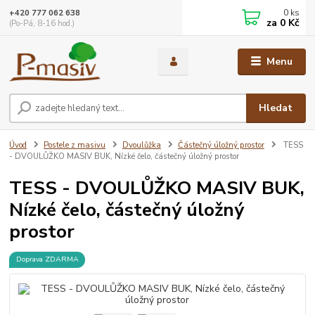
0
ks
+420 777 062 638
za
0 Kč
(Po-Pá, 8-16 hod.)
Menu
Hledat
Úvod
Postele z masivu
Dvoulůžka
Částečný úložný prostor
TESS
- DVOULŮŽKO MASIV BUK, Nízké čelo, částečný úložný prostor
TESS - DVOULŮŽKO MASIV BUK,
Nízké čelo, částečný úložný
prostor
Doprava ZDARMA