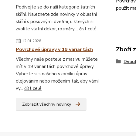
Povrchová
Podívejte se do naší kategorie šatních
použit ma
skříní. Naleznete zde novinky v oblastní
skříní s posuvnými dveřmi, u kterých si
zvolíte vlatní dekor, rozměry,...
číst celé
12.01.2026
Zboží 
Povrchové úpravy v 19 variantách
Všechny naše postele z masivu můžete
Dvou
mít v 19 variantách povrchové úpravy.
Vyberte si s našeho vzorníku úprav
olejováním nebo možením tak, aby vámi
vy...
číst celé
Zobrazit všechny novinky