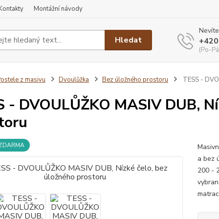
Kontakty
Montážní návody
Nevíte
Hledat
+420
(Po-Pá
ostele z masivu
Dvoulůžka
Bez úložného prostoru
TESS - DVOU
 - DVOULŮŽKO MASIV DUB, Nízk
toru
 ZDARMA
Masivn
a bez 
200 - 
vybran
matrac