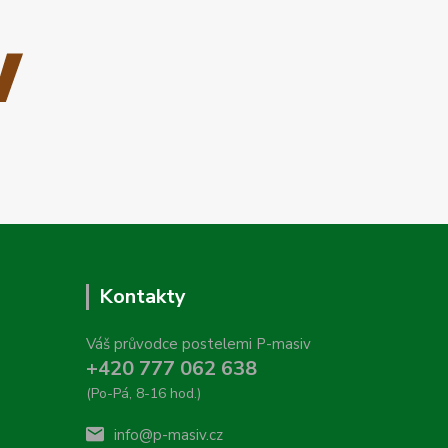
Kontakty
Váš průvodce postelemi P-masiv
+420 777 062 638
(Po-Pá, 8-16 hod.)
info@p-masiv.cz