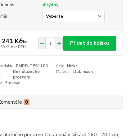
tupnost
4 týdny
změr
 241 Kč
/
ks
Přidat do košíku
860 Kč
bez DPH
roduktu:
PMPD-TES1100
Čelo:
Nízké
Bez úložného
Materiál:
Dub masiv
:
prostoru
e:
P-masiv
Komentáře
0
z úložného prostoru. Dostupná v šířkách 160 - 200 cm,