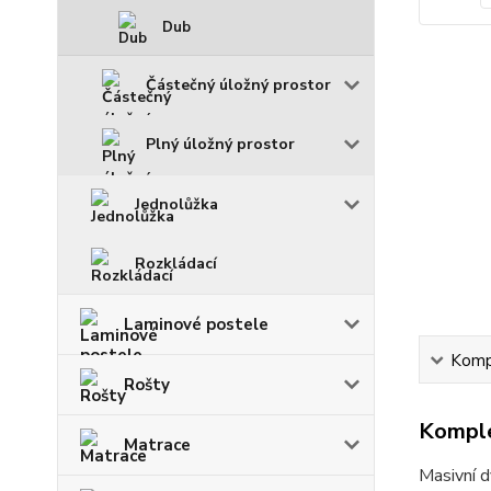
Dub
Částečný úložný prostor
Plný úložný prostor
Jednolůžka
Rozkládací
Laminové postele
Kompl
Rošty
Komple
Matrace
Masivní d