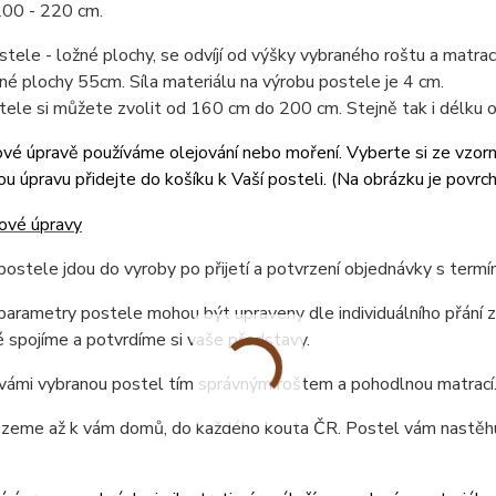
200 - 220 cm.
tele - ložné plochy, se odvíjí od výšky vybraného roštu a matr
né plochy 55cm. Síla materiálu na výrobu postele je 4 cm.
tele si můžete zvolit od 160 cm do 200 cm. Stejně tak i délku
vé úpravě používáme olejování nebo moření. Vyberte si ze vzor
u úpravu přidejte do košíku k Vaší posteli. (
Na obrázku je povrc
ostele jdou do vyroby po přijetí a potvrzení objednávky s term
arametry postele mohou být upraveny dle individuálního přání z
 spojíme a potvrdíme si vaše představy.
vámi vybranou postel tím správným roštem a pohodlnou matrací
ezeme až k vám domů, do každého kouta ČR. Postel vám nastěhu