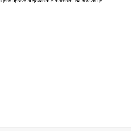
 a jeho úpravě olejováním či mořením. Na obrázku je