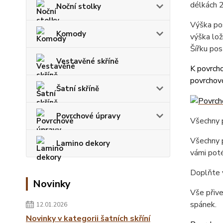
délkách 
Noční stolky
Výška pos
Komody
výška lož
Šířku pos
Vestavěné skříně
K povrcho
povrchovo
Šatní skříně
Povrchové úpravy
Všechny p
Všechny p
Lamino dekory
vámi poté
Doplňte 
Novinky
Vše přiv
spánek.
12.01.2026
Novinky v kategorii šatních skříní