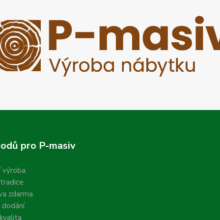
odů pro P-masiv
í výroba
 tradice
va zdarma
 dodání
valita