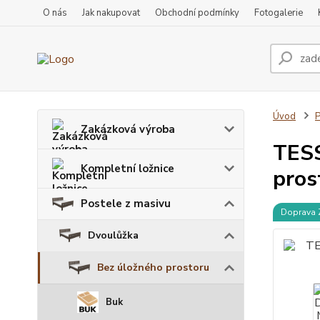
O nás
Jak nakupovat
Obchodní podmínky
Fotogalerie
Úvod
P
Zakázková výroba
TESS
Kompletní ložnice
pros
Postele z masivu
Doprava
Dvoulůžka
Bez úložného prostoru
Buk