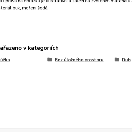
 úprava na obrázku je ilustrativní a záleží na zvolením materiálu
teriál buk, moření šedá.
zařazeno v kategoriích
lůžka
Bez úložného prostoru
Dub