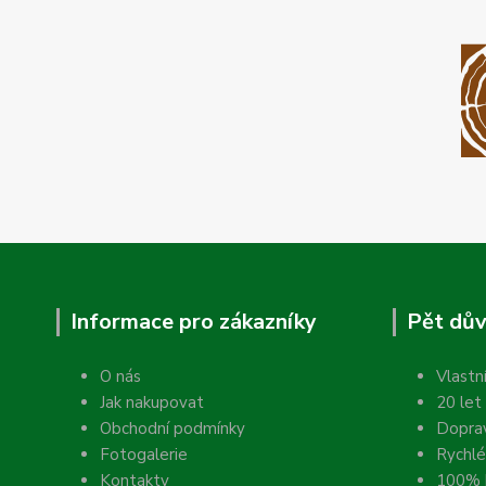
Informace pro zákazníky
Pět dův
O nás
Vlastn
Jak nakupovat
20 let
Obchodní podmínky
Dopra
Fotogalerie
Rychlé
Kontakty
100% k