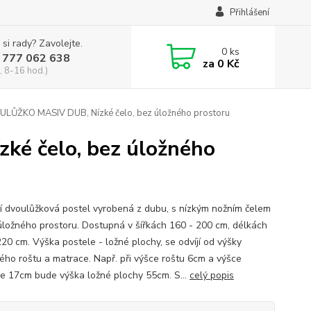
Přihlášení
 si rady? Zavolejte.
0
ks
 777 062 638
za
0 Kč
, 8-16 hod.)
LŮŽKO MASIV DUB, Nízké čelo, bez úložného prostoru
é čelo, bez úložného
í dvoulůžková postel vyrobená z dubu, s nízkým nožním čelem
úložného prostoru. Dostupná v šířkách 160 - 200 cm, délkách
220 cm. Výška postele - ložné plochy, se odvíjí od výšky
ého roštu a matrace. Např. při výšce roštu 6cm a výšce
e 17cm bude výška ložné plochy 55cm. S...
celý popis