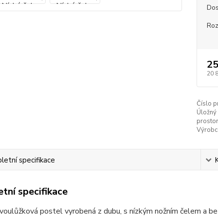
Dos
Ro
25
20 
Číslo p
Úložný
prostor
Výrobc
etní specifikace
tní specifikace
voulůžková postel vyrobená z dubu, s nízkým nožním čelem a be