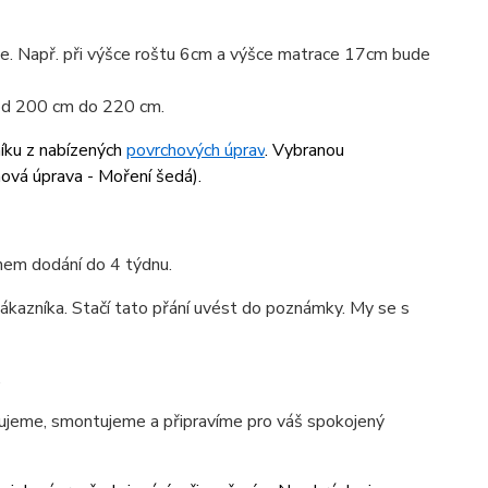
ace. Např. při výšce roštu 6cm a výšce matrace 17cm bude
 od 200 cm do 220 cm.
níku z nabízených
povrchových úprav
. Vybranou
hová úprava - Moření šedá
).
ínem dodání do 4 týdnu.
ákazníka. Stačí tato přání uvést do poznámky. My se s
.
jeme, smontujeme a připravíme pro váš spokojený