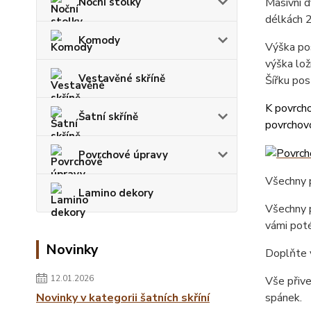
Noční stolky
Masivní d
délkách 
Komody
Výška pos
výška lož
Vestavěné skříně
Šířku pos
K povrcho
Šatní skříně
povrchovo
Povrchové úpravy
Všechny p
Lamino dekory
Všechny p
vámi poté
Novinky
Doplňte 
12.01.2026
Vše přiv
Novinky v kategorii šatních skříní
spánek.