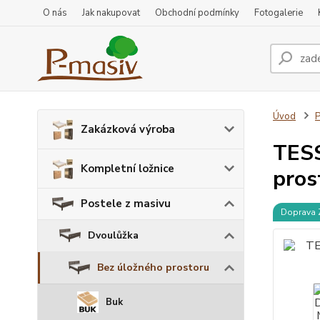
O nás
Jak nakupovat
Obchodní podmínky
Fotogalerie
Úvod
P
Zakázková výroba
TESS
Kompletní ložnice
pros
Postele z masivu
Doprava
Dvoulůžka
Bez úložného prostoru
Buk