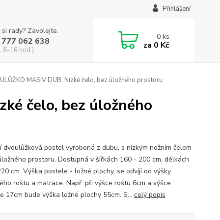
Přihlášení
 si rady? Zavolejte.
0
ks
 777 062 638
za
0 Kč
, 8-16 hod.)
LŮŽKO MASIV DUB, Nízké čelo, bez úložného prostoru
é čelo, bez úložného
í dvoulůžková postel vyrobená z dubu, s nízkým nožním čelem
úložného prostoru. Dostupná v šířkách 160 - 200 cm, délkách
220 cm. Výška postele - ložné plochy, se odvíjí od výšky
ého roštu a matrace. Např. při výšce roštu 6cm a výšce
e 17cm bude výška ložné plochy 55cm. S...
celý popis