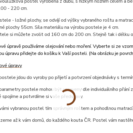
voulůžková postel vyrobená z dubu, s nízkým nožním čelem a be
200 - 220 cm.
tele - ložné plochy, se odvíjí od výšky vybraného roštu a matr
né plochy 55cm. Síla materiálu na výrobu postele je 4 cm.
tele si můžete zvolit od 160 cm do 200 cm. Stejně tak i délku
vé úpravě používáme olejování nebo moření. Vyberte si ze vzor
u úpravu přidejte do košíku k Vaší posteli. (
Na obrázku je povrc
ostele jdou do vyroby po přijetí a potvrzení objednávky s term
arametry postele mohou být upraveny dle individuálního přání z
 spojíme a potvrdíme si vaše představy.
vámi vybranou postel tím správným roštem a pohodlnou matrací
ezeme až k vám domů, do každého kouta ČR. Postel vám nastěhu