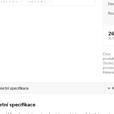
Dos
Ro
26
21 
Číslo
produkt
Úložný
prostor
Materiá
etní specifikace
tní specifikace