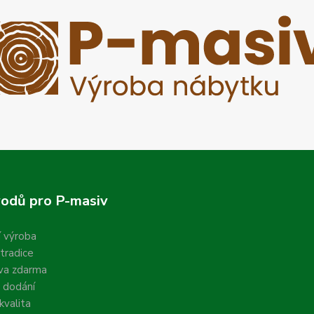
odů pro P-masiv
í výroba
 tradice
va zdarma
 dodání
valita