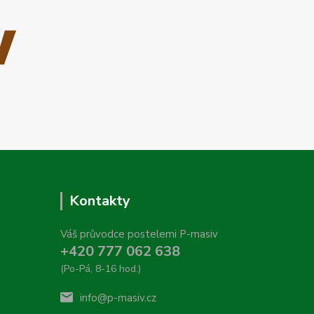
Kontakty
Váš průvodce postelemi P-masiv
+420 777 062 638
(Po-Pá, 8-16 hod.)
info@p-masiv.cz