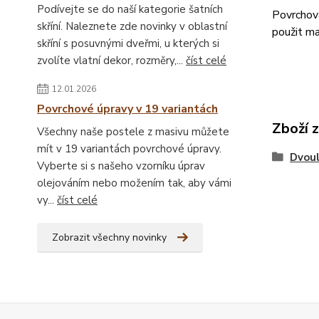
Podívejte se do naší kategorie šatních
Povrchová
skříní. Naleznete zde novinky v oblastní
použit ma
skříní s posuvnými dveřmi, u kterých si
zvolíte vlatní dekor, rozměry,...
číst celé
12.01.2026
Povrchové úpravy v 19 variantách
Zboží 
Všechny naše postele z masivu můžete
mít v 19 variantách povrchové úpravy.
Dvou
Vyberte si s našeho vzorníku úprav
olejováním nebo možením tak, aby vámi
vy...
číst celé
Zobrazit všechny novinky