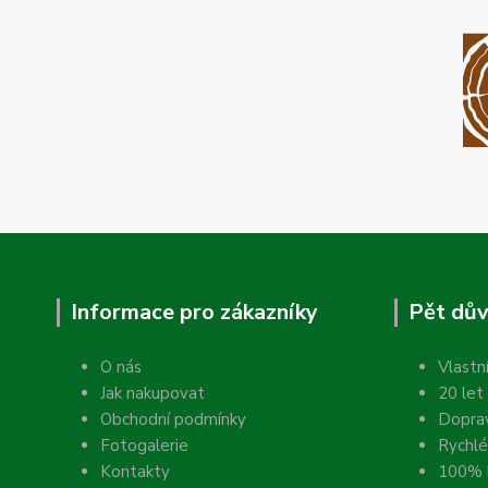
Informace pro zákazníky
Pět dův
O nás
Vlastn
Jak nakupovat
20 let
Obchodní podmínky
Dopra
Fotogalerie
Rychlé
Kontakty
100% k