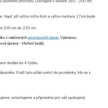
z úložného prostoru. Dostupná v šířkách 160 - 200 cm,
ace. Např. při výšce roštu 6cm a výšce matrace 17cm bude
 od 200 cm do 220 cm.
níku z nabízených
povrchových úprav
. Vybranou
hová úprava - Moření šedá
).
ínem dodání do 4 týdnu.
ákazníka. Stačí tato přání uvést do poznámky. My se s
.
jeme, smontujeme a připravíme pro váš spokojený