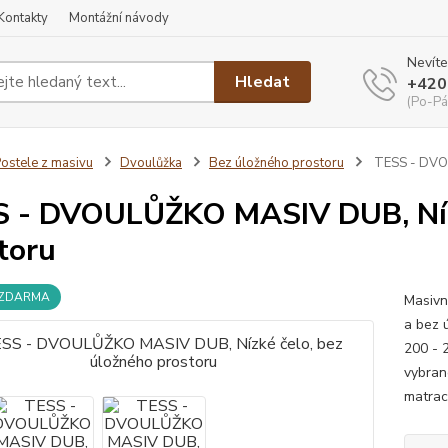
Kontakty
Montážní návody
Nevíte
Hledat
+420
(Po-Pá
ostele z masivu
Dvoulůžka
Bez úložného prostoru
TESS - DVOU
 - DVOULŮŽKO MASIV DUB, Nízk
toru
 ZDARMA
Masivn
a bez 
200 - 
vybran
matrac