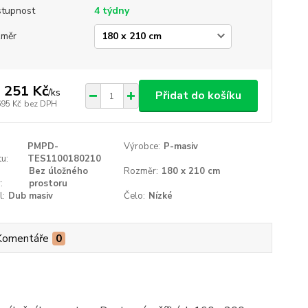
tupnost
4 týdny
změr
 251 Kč
/
ks
Přidat do košíku
695 Kč
bez DPH
PMPD-
Výrobce:
P-masiv
u:
TES1100180210
Bez úložného
Rozměr:
180 x 210 cm
:
prostoru
l:
Dub masiv
Čelo:
Nízké
Komentáře
0