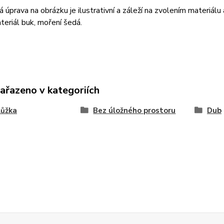
 úprava na obrázku je ilustrativní a záleží na zvolením materiálu
teriál buk, moření šedá.
zařazeno v kategoriích
lůžka
Bez úložného prostoru
Dub