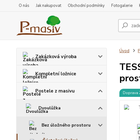
O nás
Jak nakupovat
Obchodní podmínky
Fotogalerie
Úvod
P
Zakázková výroba
TESS
Kompletní ložnice
pros
Postele z masivu
Doprava
Dvoulůžka
Bez úložného prostoru