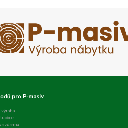
odů pro P-masiv
í výroba
 tradice
va zdarma