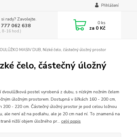
Přihlášení
 si rady? Zavolejte.
0
ks
 777 062 638
za
0 Kč
, 8-16 hod.)
ULŮŽKO MASIV DUB, Nízké čelo, částečný úložný prostor
é čelo, částečný úložný
í dvoulůžková postel vyrobená z dubu, s nízkým nožním čelem
ečným úložným prostorem. Dostupná v šířkách 160 - 200 cm,
h 200 - 220 cm. Částečný úložný prostor je pod celou ložnou
u, ale není až na podlahu, ale je 20 cm nad ní. To znamená na
traně nižší objem úložného pr...
celý popis