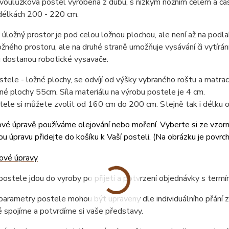
dvoulůžková postel vyrobená z dubu, s nízkým nožním čelem a č
délkách 200 - 220 cm.
úložný prostor je pod celou ložnou plochou, ale není až na podlah
žného prostoru, ale na druhé straně umožňuje vysávání či vytírán
 dostanou robotické vysavače.
tele - ložné plochy, se odvíjí od výšky vybraného roštu a matr
né plochy 55cm. Síla materiálu na výrobu postele je 4 cm.
tele si můžete zvolit od 160 cm do 200 cm. Stejně tak i délku
vé úpravě používáme olejování nebo moření. Vyberte si ze vzor
u úpravu přidejte do košíku k Vaší posteli. (
Na obrázku je povrc
ostele jdou do vyroby po přijetí a potvrzení objednávky s term
arametry postele mohou být upraveny dle individuálního přání z
 spojíme a potvrdíme si vaše představy.