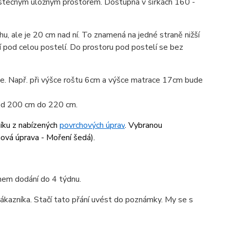
ástečným úložným prostorem. Dostupná v šířkách 160 -
u, ale je 20 cm nad ní. To znamená na jedné straně nižší
í pod celou postelí. Do prostoru pod postelí se bez
ace. Např. při výšce roštu 6cm a výšce matrace 17cm bude
 od 200 cm do 220 cm.
níku z nabízených
povrchových úprav
. Vybranou
hová úprava - Moření šedá
).
ínem dodání do 4 týdnu.
ákazníka. Stačí tato přání uvést do poznámky. My se s