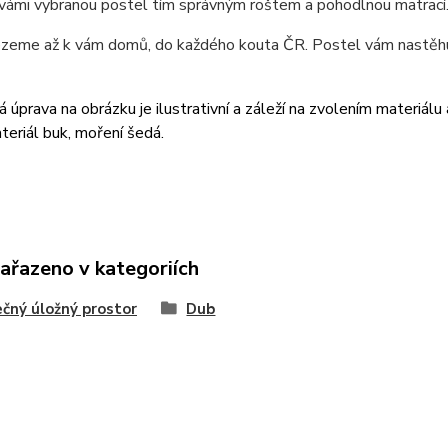
vámi vybranou postel tím správným roštem a pohodlnou matrací
ezeme až k vám domů, do každého kouta ČR. Postel vám nastěhu
 úprava na obrázku je ilustrativní a záleží na zvolením materiálu
teriál buk, moření šedá.
zařazeno v kategoriích
čný úložný prostor
Dub