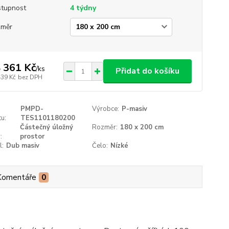
tupnost
4 týdny
změr
 361 Kč
/
ks
Přidat do košíku
439 Kč
bez DPH
PMPD-
Výrobce:
P-masiv
u:
TES1101180200
Částečný úložný
Rozměr:
180 x 200 cm
:
prostor
l:
Dub masiv
Čelo:
Nízké
Komentáře
0