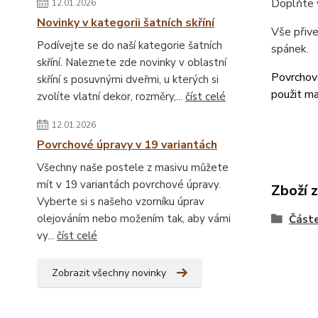
Doplňte 
12.01.2026
Novinky v kategorii šatních skříní
Vše přiv
Podívejte se do naší kategorie šatních
spánek.
skříní. Naleznete zde novinky v oblastní
Povrchová
skříní s posuvnými dveřmi, u kterých si
použit ma
zvolíte vlatní dekor, rozměry,...
číst celé
12.01.2026
Povrchové úpravy v 19 variantách
Všechny naše postele z masivu můžete
mít v 19 variantách povrchové úpravy.
Zboží 
Vyberte si s našeho vzorníku úprav
olejováním nebo možením tak, aby vámi
Částe
vy...
číst celé
Zobrazit všechny novinky