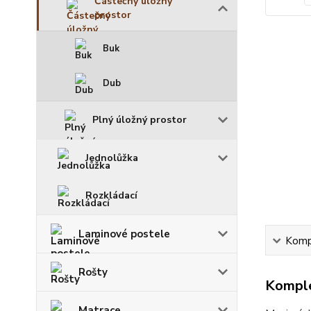
Částečný úložný
prostor
Buk
Dub
Plný úložný prostor
Jednolůžka
Rozkládací
Laminové postele
Kompl
Rošty
Komple
Matrace