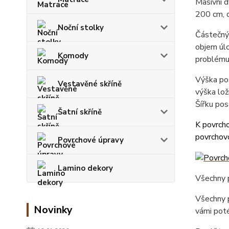
Masivní 
200 cm, 
Noční stolky
Částečný 
objem úlo
Komody
problému
Výška pos
Vestavěné skříně
výška lož
Šířku pos
Šatní skříně
K povrcho
povrchovo
Povrchové úpravy
Lamino dekory
Všechny p
Všechny p
Novinky
vámi poté