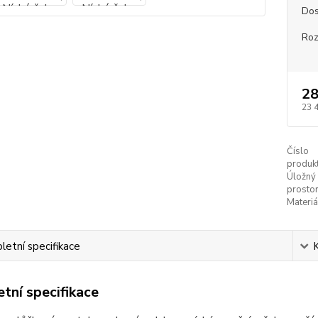
Dos
Ro
28
23 
Číslo
produkt
Úložný
prostor
Materiá
etní specifikace
tní specifikace