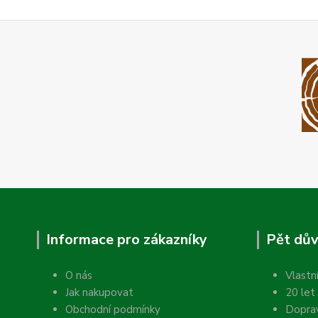
Informace pro zákazníky
Pět dův
O nás
Vlastn
Jak nakupovat
20 let
Obchodní podmínky
Dopra