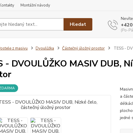
Kontakty
Montážní návody
Nevíte
Hledat
+420
(Po-Pá
ostele z masivu
Dvoulůžka
Částečný úložný prostor
TESS - DVO
 - DVOULŮŽKO MASIV DUB, Nízk
tor
 ZDARMA
Masivn
a část
délkác
plocho
jedné s