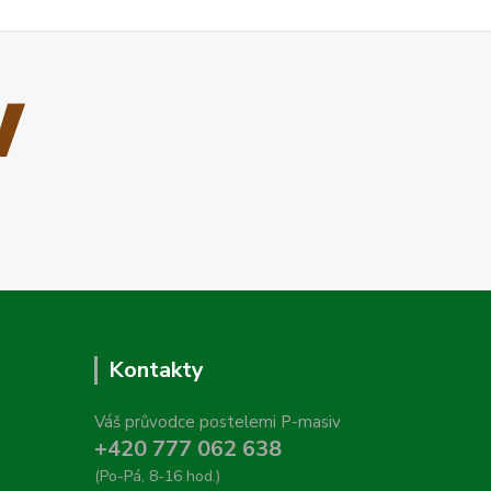
Kontakty
Váš průvodce postelemi P-masiv
+420 777 062 638
(Po-Pá, 8-16 hod.)