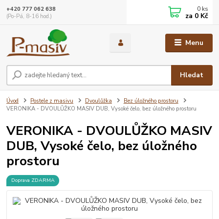
0
ks
+420 777 062 638
za
0 Kč
(Po-Pá, 8-16 hod.)
Menu
Hledat
Úvod
Postele z masivu
Dvoulůžka
Bez úložného prostoru
VERONIKA - DVOULŮŽKO MASIV DUB, Vysoké čelo, bez úložného prostoru
VERONIKA - DVOULŮŽKO MASIV
DUB, Vysoké čelo, bez úložného
prostoru
Doprava ZDARMA