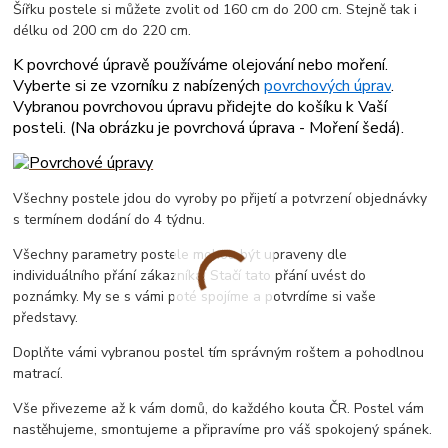
Šířku postele si můžete zvolit od 160 cm do 200 cm. Stejně tak i
délku od 200 cm do 220 cm.
K povrchové úpravě používáme olejování nebo moření.
Vyberte si ze vzorníku z nabízených
povrchových úprav
.
Vybranou povrchovou úpravu přidejte do košíku k Vaší
posteli. (
Na obrázku je povrchová úprava - Moření šedá
).
Všechny postele jdou do vyroby po přijetí a potvrzení objednávky
s termínem dodání do 4 týdnu.
Všechny parametry postele mohou být upraveny dle
individuálního přání zákazníka. Stačí tato přání uvést do
poznámky. My se s vámi poté spojíme a potvrdíme si vaše
představy.
Doplňte vámi vybranou postel tím správným roštem a pohodlnou
matrací.
Vše přivezeme až k vám domů, do každého kouta ČR. Postel vám
nastěhujeme, smontujeme a připravíme pro váš spokojený spánek.