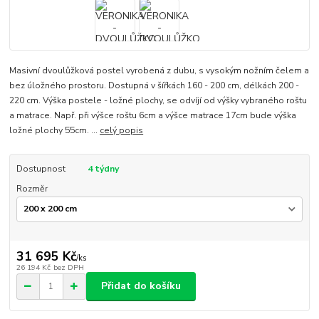
Masivní dvoulůžková postel vyrobená z dubu, s vysokým nožním čelem a
bez úložného prostoru. Dostupná v šířkách 160 - 200 cm, délkách 200 -
220 cm. Výška postele - ložné plochy, se odvíjí od výšky vybraného roštu
a matrace. Např. při výšce roštu 6cm a výšce matrace 17cm bude výška
ložné plochy 55cm. ...
celý popis
Dostupnost
4 týdny
Rozměr
31 695 Kč
/
ks
26 194 Kč
bez DPH
Přidat do košíku