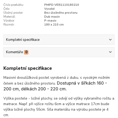
Číslo produktu:
PMPD-VER1110180210
Čelo:
Vysoké
Úložný prostor:
Bez úložného prostoru
Materiál:
Dub masiv
Výrobce:
P-masiv
Rozměr:
180 x 210 cm
Kompletní specifikace
Komentáře
0
Kompletní specifikace
Masivní dvoulůžková postel vyrobená z dubu, s vysokým nožním
Dostupná v šířkách 160 -
čelem a bez úložného prostoru.
200 cm, délkách 200 - 220 cm.
Výška postele - ložné plochy, se odvíjí od výšky vybraného roštu a
matrace. Např. při výšce roštu 6cm a výšce matrace 17cm bude
výška ložné plochy 55cm. Síla materiálu na výrobu postele je 4
cm.