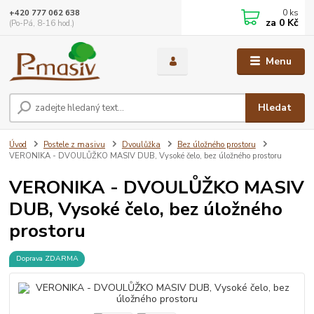
0
ks
+420 777 062 638
za
0 Kč
(Po-Pá, 8-16 hod.)
Menu
Hledat
Úvod
Postele z masivu
Dvoulůžka
Bez úložného prostoru
VERONIKA - DVOULŮŽKO MASIV DUB, Vysoké čelo, bez úložného prostoru
VERONIKA - DVOULŮŽKO MASIV
DUB, Vysoké čelo, bez úložného
prostoru
Doprava ZDARMA