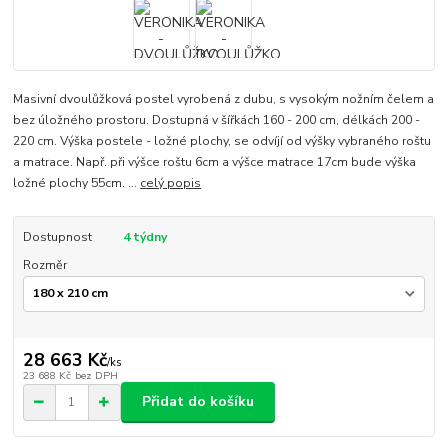
Masivní dvoulůžková postel vyrobená z dubu, s vysokým nožním čelem a
bez úložného prostoru. Dostupná v šířkách 160 - 200 cm, délkách 200 -
220 cm. Výška postele - ložné plochy, se odvíjí od výšky vybraného roštu
a matrace. Např. při výšce roštu 6cm a výšce matrace 17cm bude výška
ložné plochy 55cm. ...
celý popis
Dostupnost
4 týdny
Rozměr
28 663 Kč
/
ks
23 688 Kč
bez DPH
Přidat do košíku