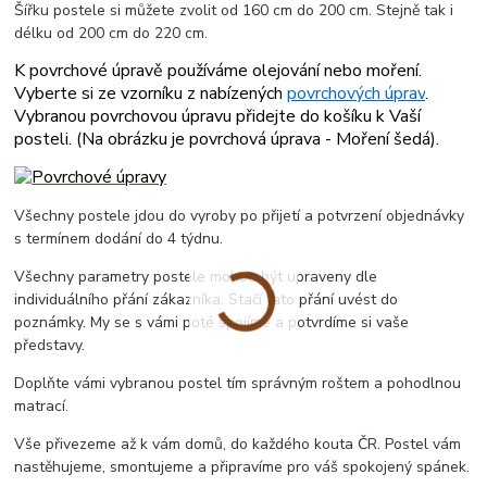
Šířku postele si můžete zvolit od 160 cm do 200 cm. Stejně tak i
délku od 200 cm do 220 cm.
K povrchové úpravě používáme olejování nebo moření.
Vyberte si ze vzorníku z nabízených
povrchových úprav
.
Vybranou povrchovou úpravu přidejte do košíku k Vaší
posteli. (
Na obrázku je povrchová úprava - Moření šedá
).
Všechny postele jdou do vyroby po přijetí a potvrzení objednávky
s termínem dodání do 4 týdnu.
Všechny parametry postele mohou být upraveny dle
individuálního přání zákazníka. Stačí tato přání uvést do
poznámky. My se s vámi poté spojíme a potvrdíme si vaše
představy.
Doplňte vámi vybranou postel tím správným roštem a pohodlnou
matrací.
Vše přivezeme až k vám domů, do každého kouta ČR. Postel vám
nastěhujeme, smontujeme a připravíme pro váš spokojený spánek.