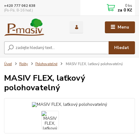
0
ks
+420 777 062 638
za
0 Kč
(Po-Pá, 8-16 hod.)
Menu
Hledat
Úvod
Rošty
Polohovatelné
MASIV FLEX, laťkový polohovatelný
MASIV FLEX, laťkový
polohovatelný