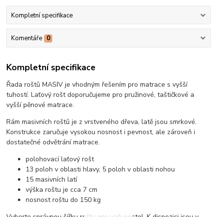
Kompletní specifikace
Komentáře
0
Kompletní specifikace
Řada roštů MASIV je vhodným řešením pro matrace s vyšší
tuhostí. Laťový rošt doporučujeme pro pružinové, taštičkové a
vyšší pěnové matrace.
Rám masivních roštů je z vrstveného dřeva, latě jsou smrkové.
Konstrukce zaručuje vysokou nosnost i pevnost, ale zároveň i
dostatečné odvětrání matrace.
polohovací laťový rošt
13 poloh v oblasti hlavy, 5 poloh v oblasti nohou
15 masivních latí
výška roštu je cca 7 cm
nosnost roštu do 150 kg
Vyberte správnou šířku roštu pro vaši postel. K dispozici jsou v