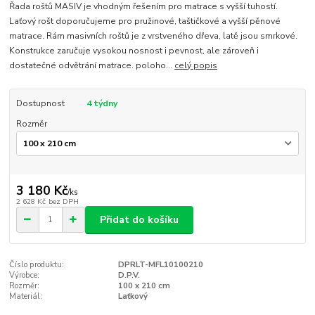
Řada roštů MASIV je vhodným řešením pro matrace s vyšší tuhostí.
Laťový rošt doporučujeme pro pružinové, taštičkové a vyšší pěnové
matrace. Rám masivních roštů je z vrstveného dřeva, latě jsou smrkové.
Konstrukce zaručuje vysokou nosnost i pevnost, ale zároveň i
dostatečné odvětrání matrace. poloho...
celý popis
Dostupnost
4 týdny
Rozměr
3 180 Kč
/
ks
2 628 Kč
bez DPH
Přidat do košíku
Číslo produktu:
DPRLT-MFL10100210
Výrobce:
D.P.V.
Rozměr:
100 x 210 cm
Materiál:
Laťkový