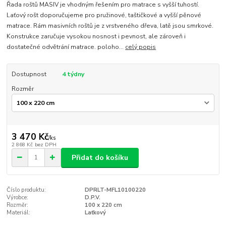
Řada roštů MASIV je vhodným řešením pro matrace s vyšší tuhostí.
Laťový rošt doporučujeme pro pružinové, taštičkové a vyšší pěnové
matrace. Rám masivních roštů je z vrstveného dřeva, latě jsou smrkové.
Konstrukce zaručuje vysokou nosnost i pevnost, ale zároveň i
dostatečné odvětrání matrace. poloho...
celý popis
Dostupnost
4 týdny
Rozměr
3 470 Kč
/
ks
2 868 Kč
bez DPH
Přidat do košíku
Číslo produktu:
DPRLT-MFL10100220
Výrobce:
D.P.V.
Rozměr:
100 x 220 cm
Materiál:
Laťkový