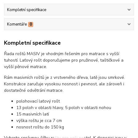
Kompletní specifikace
Komentáře
0
Kompletní specifikace
Řada roštů MASIV je vhodným řešením pro matrace s vyšší
tuhostí. Laťový rošt doporučujeme pro pružinové, taštičkové a
vyšší pěnové matrace.
Rám masivních roštů je z vrstveného dřeva, latě jsou smrkové.
Konstrukce zaručuje vysokou nosnost i pevnost, ale zároveň i
dostatečné odvětrání matrace.
polohovací laťový rošt
13 poloh v oblasti hlavy, 5 poloh v oblasti nohou
15 masivních latí
výška roštu je cca 7 cm
nosnost roštu do 150 kg
Vyberte správnou šířku roštu pro vaši postel. K dispozici jsou v