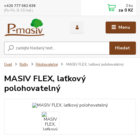
0
ks
+420 777 062 638
za
0 Kč
(Po-Pá, 8-16 hod.)
Menu
Hledat
Úvod
Rošty
Polohovatelné
MASIV FLEX, laťkový polohovatelný
MASIV FLEX, laťkový
polohovatelný