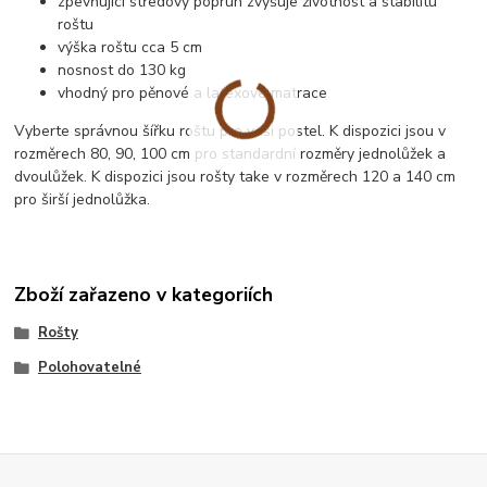
zpevňující středový popruh zvyšuje životnost a stabilitu
roštu
výška roštu cca 5 cm
nosnost do 130 kg
vhodný pro pěnové a latexové matrace
Vyberte správnou šířku roštu pro vaši postel. K dispozici jsou v
rozměrech 80, 90, 100 cm pro standardní rozměry jednolůžek a
dvoulůžek. K dispozici jsou rošty take v rozměrech 120 a 140 cm
pro širší jednolůžka.
Zboží zařazeno v kategoriích
Rošty
Polohovatelné