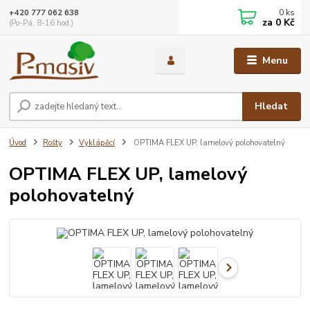
0
ks
+420 777 062 638
za
0 Kč
(Po-Pá, 8-16 hod.)
Menu
Hledat
Úvod
Rošty
Vyklápěcí
OPTIMA FLEX UP, lamelový polohovatelný
OPTIMA FLEX UP, lamelový
polohovatelný