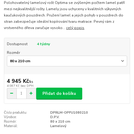
Polohovatelný lamelový rošt Optima se zvýšeným počtem lamel patří
mezi nejkvalitnější rošty. Lamely jsou uchyceny v kvalitních výkyvných
kaučukových pouzdrech. Pružení lamel a jejich pohyb v pouzdrech do
stran zabezpečuje ideální kopírování tvaru matrace. Pevný rám z
vrstveného dřeva zaručuje vysoko...
celý popis
Dostupnost
4 týdny
Rozměr
4 945 Kč
/
ks
4 087 Kč
bez DPH
Přidat do košíku
Číslo produktu:
DPRLM-OPFU1080210
Výrobce:
D.P.V.
Rozměr:
80 x 210 cm
Materiál:
Lamelový