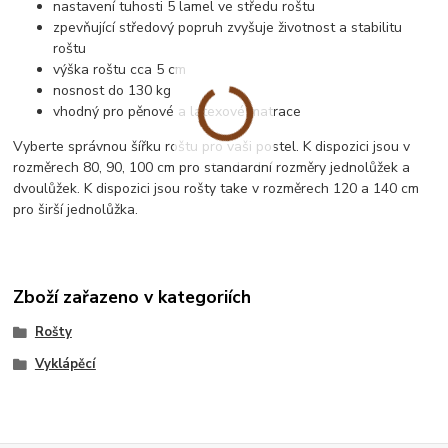
nastavení tuhosti 5 lamel ve středu roštu
zpevňující středový popruh zvyšuje životnost a stabilitu
roštu
výška roštu cca 5 cm
nosnost do 130 kg
vhodný pro pěnové a latexové matrace
Vyberte správnou šířku roštu pro vaši postel. K dispozici jsou v
rozměrech 80, 90, 100 cm pro standardní rozměry jednolůžek a
dvoulůžek. K dispozici jsou rošty take v rozměrech 120 a 140 cm
pro širší jednolůžka.
Zboží zařazeno v kategoriích
Rošty
Vyklápěcí