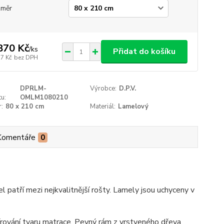
změr
870 Kč
/
ks
Přidat do košíku
57 Kč
bez DPH
DPRLM-
Výrobce:
D.P.V.
u:
OMLM1080210
:
80 x 210 cm
Materiál:
Lamelový
Komentáře
0
tří mezi nejkvalitnější rošty. Lamely jsou uchyceny v
pírování tvaru matrace. Pevný rám z vrstveného dřeva