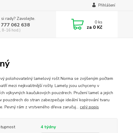
Přihlášení
 si rady? Zavolejte.
0
ks
 777 062 638
za
0 Kč
, 8-16 hod.)
lný
vý polohovatelný lamelový rošt Norma se zvýšeným počtem
atří mezi nejkvalitnější rošty. Lamely jsou uchyceny v
ních výkyvných kaučukových pouzdrech. Pružení lamel a jejich
v pouzdrech do stran zabezpečuje ideální kopírování tvaru
e. Pevný rám z vrstveného dřeva zaručuj...
celý popis
tupnost
4 týdny