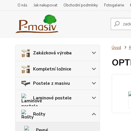
O nás
Jak nakupovat
Obchodní podmínky
Fotogalerie
Úvod
R
Zakázková výroba
OPTI
Kompletní ložnice
Postele z masivu
Laminové postele
Rošty
Pevné