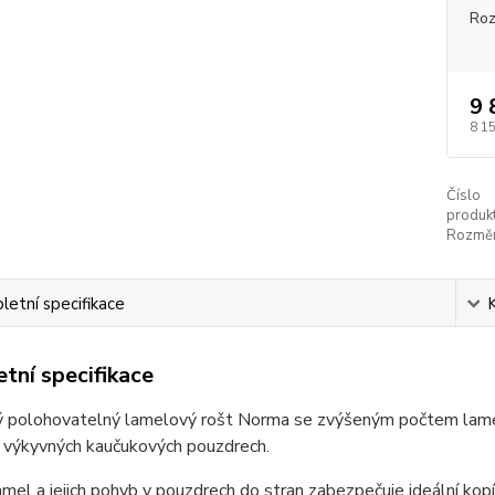
Ro
9 
8 1
Číslo
produkt
Rozměr
etní specifikace
tní specifikace
 polohovatelný lamelový rošt Norma se zvýšeným počtem lamel pa
h výkyvných kaučukových pouzdrech.
amel a jejich pohyb v pouzdrech do stran zabezpečuje ideální ko