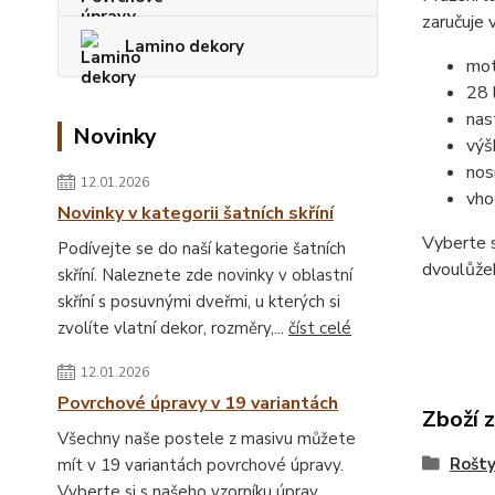
zaručuje 
Lamino dekory
mot
28 
nas
Novinky
výš
nos
12.01.2026
vho
Novinky v kategorii šatních skříní
Vyberte s
Podívejte se do naší kategorie šatních
dvoulůžek
skříní. Naleznete zde novinky v oblastní
skříní s posuvnými dveřmi, u kterých si
zvolíte vlatní dekor, rozměry,...
číst celé
12.01.2026
Povrchové úpravy v 19 variantách
Zboží 
Všechny naše postele z masivu můžete
Rošt
mít v 19 variantách povrchové úpravy.
Vyberte si s našeho vzorníku úprav