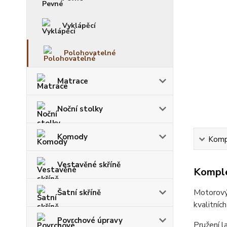
Vyklápěcí
Polohovatelné
Matrace
Noční stolky
Komody
Kompl
Vestavěné skříně
Komple
Motorový
Šatní skříně
kvalitníc
Povrchové úpravy
Pružení l