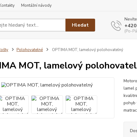
Kontakty
Montážní návody
Nevíte
Hledat
+420
(Po-Pá
ošty
Polohovatelné
OPTIMA MOT, lamelový polohovatelný
MA MOT, lamelový polohovate
Motoro
lamel p
kvalit
pohyb 
matrac
Dos