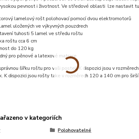
vysokou pevnost i životnost. Ve středové oblasti lze nastavit t
orový lamelový rošt polohovací pomocí dvou elektromotorů
lamel uložených ve výkyvných pouzdrech
tavení tuhosti 5 lamel ve středu roštu
ka roštu cca 6 cm
nost do 120 kg
dný pro pěnové a latexové matrace
právnou šířku roštu pro vaši postel. K dispozici jsou v rozměre
. K dispozici jsou rošty take v rozměrech 120 a 140 cm pro širší
zařazeno v kategoriích
y
Polohovatelné