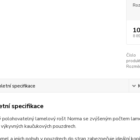
Ro
10
8 8
Číslo
produkt
Rozměr
etní specifikace
tní specifikace
 polohovatelný lamelový rošt Norma se zvýšeným počtem lamel pa
h výkyvných kaučukových pouzdrech.
amel a jejich pohyb v pouzdrech do stran zabezpečuje ideální ko