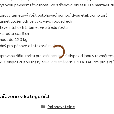
vysokou pevnost i životnost. Ve středové oblasti lze nastavit t
orový lamelový rošt polohovací pomocí dvou elektromotorů
lamel uložených ve výkyvných pouzdrech
tavení tuhosti 5 lamel ve středu roštu
ka roštu cca 6 cm
nost do 120 kg
dný pro pěnové a latexové matrace
právnou šířku roštu pro vaši postel. K dispozici jsou v rozměre
. K dispozici jsou rošty take v rozměrech 120 a 140 cm pro širší
zařazeno v kategoriích
y
Polohovatelné