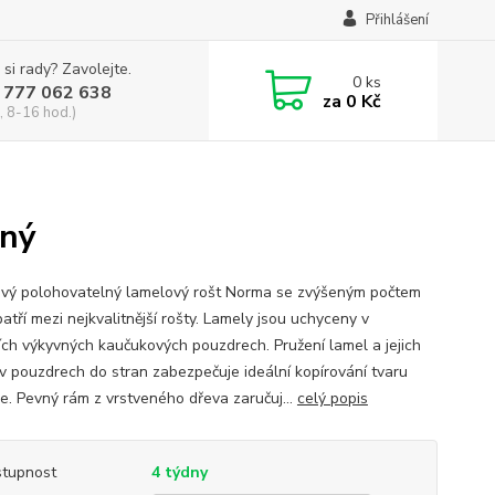
Přihlášení
 si rady? Zavolejte.
0
ks
 777 062 638
za
0 Kč
, 8-16 hod.)
lný
vý polohovatelný lamelový rošt Norma se zvýšeným počtem
atří mezi nejkvalitnější rošty. Lamely jsou uchyceny v
ních výkyvných kaučukových pouzdrech. Pružení lamel a jejich
v pouzdrech do stran zabezpečuje ideální kopírování tvaru
e. Pevný rám z vrstveného dřeva zaručuj...
celý popis
tupnost
4 týdny