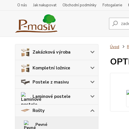
O nás
Jak nakupovat
Obchodní podmínky
Fotogalerie
Úvod
R
Zakázková výroba
OPTI
Kompletní ložnice
Postele z masivu
Laminové postele
Rošty
Pevné