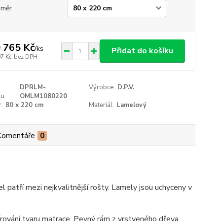
změr
 765 Kč
/
ks
Přidat do košíku
97 Kč
bez DPH
DPRLM-
Výrobce:
D.P.V.
u:
OMLM1080220
:
80 x 220 cm
Materiál:
Lamelový
Komentáře
0
tří mezi nejkvalitnější rošty. Lamely jsou uchyceny v
pírování tvaru matrace. Pevný rám z vrstveného dřeva