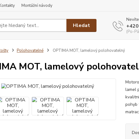
Kontakty
Montážní návody
Nevíte
Hledat
+420
(Po-Pá
ošty
Polohovatelné
OPTIMA MOT, lamelový polohovatelný
MA MOT, lamelový polohovate
Motoro
lamel p
kvalit
pohyb 
matrac
Dos