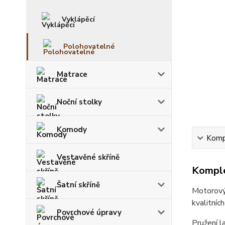
Vyklápěcí
Polohovatelné
Matrace
Noční stolky
Komody
Kompl
Vestavěné skříně
Komple
Šatní skříně
Motorový
kvalitníc
Povrchové úpravy
Pružení l