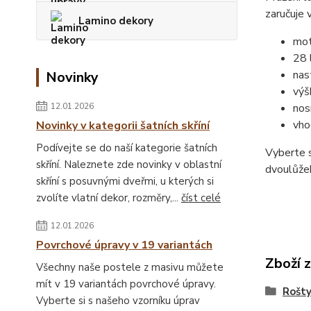
zaručuje 
Lamino dekory
mot
28 
nas
Novinky
výš
12.01.2026
nos
vho
Novinky v kategorii šatních skříní
Podívejte se do naší kategorie šatních
Vyberte s
skříní. Naleznete zde novinky v oblastní
dvoulůžek
skříní s posuvnými dveřmi, u kterých si
zvolíte vlatní dekor, rozměry,...
číst celé
12.01.2026
Povrchové úpravy v 19 variantách
Zboží 
Všechny naše postele z masivu můžete
mít v 19 variantách povrchové úpravy.
Rošt
Vyberte si s našeho vzorníku úprav