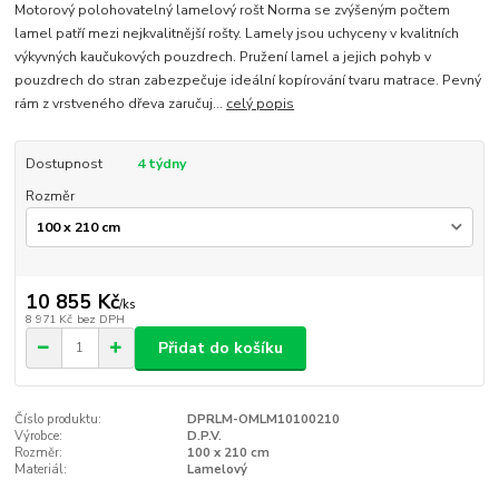
Motorový polohovatelný lamelový rošt Norma se zvýšeným počtem
lamel patří mezi nejkvalitnější rošty. Lamely jsou uchyceny v kvalitních
výkyvných kaučukových pouzdrech. Pružení lamel a jejich pohyb v
pouzdrech do stran zabezpečuje ideální kopírování tvaru matrace. Pevný
rám z vrstveného dřeva zaručuj...
celý popis
Dostupnost
4 týdny
Rozměr
10 855 Kč
/
ks
8 971 Kč
bez DPH
Přidat do košíku
Číslo produktu:
DPRLM-OMLM10100210
Výrobce:
D.P.V.
Rozměr:
100 x 210 cm
Materiál:
Lamelový