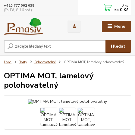
0
ks
+420 777 062 638
za
0 Kč
(Po-Pá, 8-16 hod.)
Menu
Hledat
Úvod
Rošty
Polohovatelné
OPTIMA MOT, lamelový polohovatelný
OPTIMA MOT, lamelový
polohovatelný