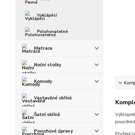
Vyklápěcí
Polohovatelné
Matrace
Noční stolky
Komody
Kompl
Vestavěné skříně
Komple
Výklopné 
Šatní skříně
pouzdrec
Povrchové úpravy
Pružení l