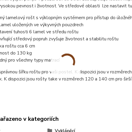
vysokou pevnost i životnost. Ve středové oblasti lze nastavit t
ný lamelový rošt s výklopným systémem pro přístup do úložnéh
lamel uložených ve výkyvných pouzdrech
tavení tuhosti 6 lamel ve středu roštu
vňující středový popruh zvyšuje životnost a stabilitu roštu
ka roštu cca 6 cm
nost do 130 kg
dný pro všechny typy matrací
právnou šířku roštu pro vaši postel. K dispozici jsou v rozměre
. K dispozici jsou rošty take v rozměrech 120 a 140 cm pro širší
zařazeno v kategoriích
y
Vyklápěcí