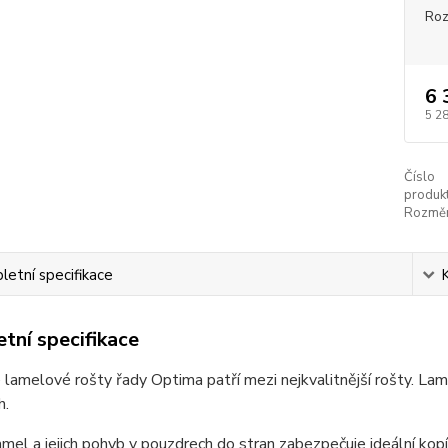
Ro
6 
5 2
Číslo
produkt
Rozměr
etní specifikace
tní specifikace
lamelové rošty řady Optima patří mezi nejkvalitnější rošty. Lam
h.
amel a jejich pohyb v pouzdrech do stran zabezpečuje ideální ko