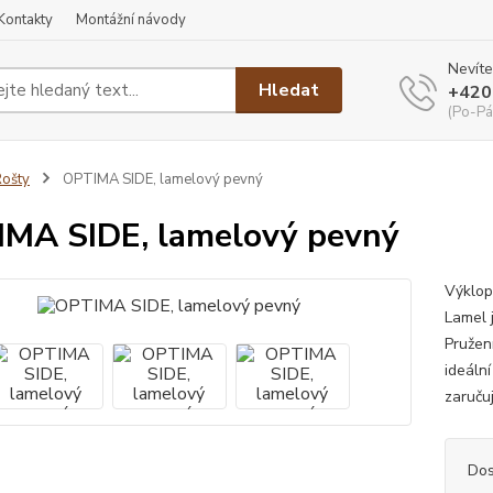
Kontakty
Montážní návody
Nevíte
Hledat
+420
(Po-Pá
ošty
OPTIMA SIDE, lamelový pevný
MA SIDE, lamelový pevný
Výklop
Lamel 
Pružen
ideáln
zaručuj
Dos