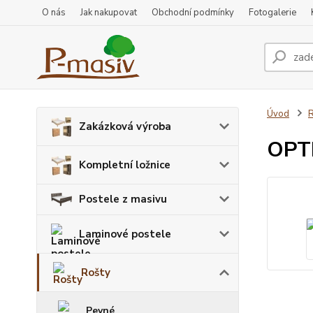
O nás
Jak nakupovat
Obchodní podmínky
Fotogalerie
Úvod
R
Zakázková výroba
OPTI
Kompletní ložnice
Postele z masivu
Laminové postele
Rošty
Pevné