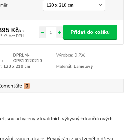
změr
395 Kč
/
ks
Přidat do košíku
85 Kč
bez DPH
DPRLM-
Výrobce:
D.P.V.
u:
OPS10120210
:
120 x 210 cm
Materiál:
Lamelový
Komentáře
0
el jsou uchyceny v kvalitních výkyvných kaučukových
pírování tvaru matrace. Pevný rám z vrstveného dřeva