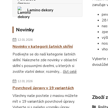
zaručuje 
Lamino dekory
pev
28 
nas
Novinky
zpe
výš
12.01.2026
nos
Novinky v kategorii šatních skříní
vho
Podívejte se do naší kategorie šatních
Vyberte s
skříní. Naleznete zde novinky v oblastní
dvoulůžek
skříní s posuvnými dveřmi, u kterých si
zvolíte vlatní dekor, rozměry,...
číst celé
12.01.2026
Povrchové úpravy v 19 variantách
Všechny naše postele z masivu můžete
Zboží 
mít v 19 variantách povrchové úpravy.
Rošt
Vyberte si s našeho vzorníku úprav