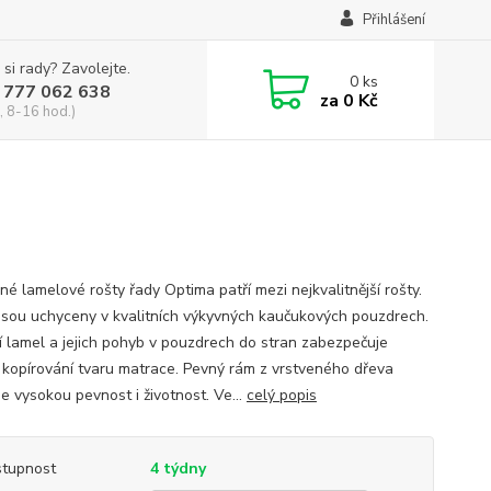
Přihlášení
 si rady? Zavolejte.
0
ks
 777 062 638
za
0 Kč
, 8-16 hod.)
né lamelové rošty řady Optima patří mezi nejkvalitnější rošty.
jsou uchyceny v kvalitních výkyvných kaučukových pouzdrech.
í lamel a jejich pohyb v pouzdrech do stran zabezpečuje
í kopírování tvaru matrace. Pevný rám z vrstveného dřeva
e vysokou pevnost i životnost. Ve...
celý popis
tupnost
4 týdny