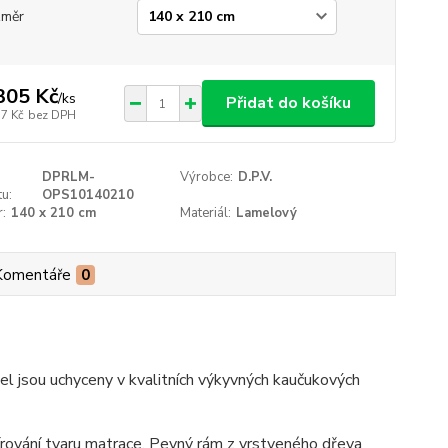
změr
305 Kč
/
ks
Přidat do košíku
37 Kč
bez DPH
DPRLM-
Výrobce:
D.P.V.
u:
OPS10140210
:
140 x 210 cm
Materiál:
Lamelový
Komentáře
0
el jsou uchyceny v kvalitních výkyvných kaučukových
pírování tvaru matrace. Pevný rám z vrstveného dřeva