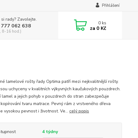
Přihlášení
 si rady? Zavolejte.
0
ks
 777 062 638
za
0 Kč
, 8-16 hod.)
né lamelové rošty řady Optima patří mezi nejkvalitnější rošty.
jsou uchyceny v kvalitních výkyvných kaučukových pouzdrech.
í lamel a jejich pohyb v pouzdrech do stran zabezpečuje
í kopírování tvaru matrace. Pevný rám z vrstveného dřeva
e vysokou pevnost i životnost. Ve...
celý popis
tupnost
4 týdny