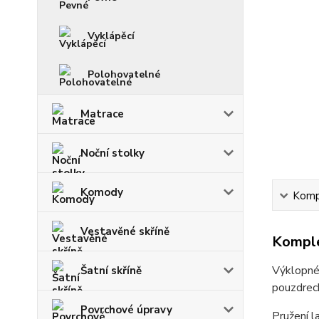
Vyklápěcí
Polohovatelné
Matrace
Noční stolky
Komody
Kompl
Vestavěné skříně
Komple
Výklopné 
Šatní skříně
pouzdrec
Povrchové úpravy
Pružení l