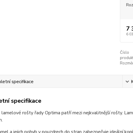
Ro
7 
6 0
Číslo
produkt
Rozměr
etní specifikace
tní specifikace
lamelové rošty řady Optima patří mezi nejkvalitnější rošty. Lam
h.
amel a jejich pohyb v pouzdrech do stran zabezpečuje ideální ko