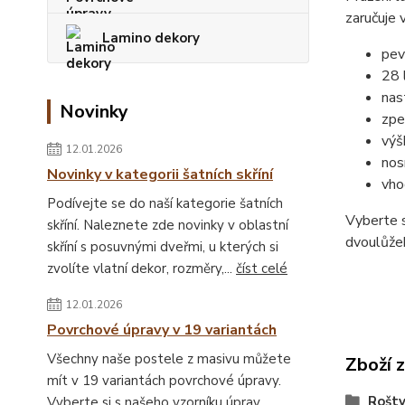
zaručuje 
Lamino dekory
pev
28 
nas
Novinky
zpe
výš
12.01.2026
nos
Novinky v kategorii šatních skříní
vho
Podívejte se do naší kategorie šatních
Vyberte s
skříní. Naleznete zde novinky v oblastní
dvoulůžek
skříní s posuvnými dveřmi, u kterých si
zvolíte vlatní dekor, rozměry,...
číst celé
12.01.2026
Povrchové úpravy v 19 variantách
Všechny naše postele z masivu můžete
Zboží 
mít v 19 variantách povrchové úpravy.
Rošt
Vyberte si s našeho vzorníku úprav