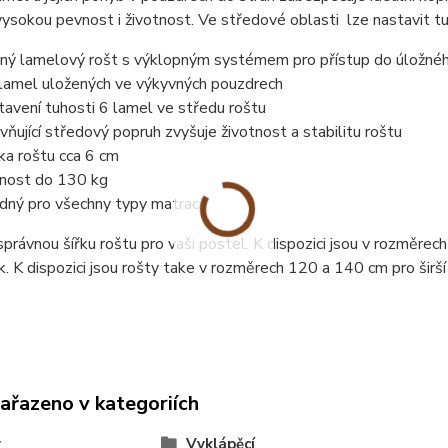
vysokou pevnost i životnost. Ve středové oblasti lze nastavit t
ný lamelový rošt s výklopným systémem pro přístup do úložnéh
lamel uložených ve výkyvných pouzdrech
tavení tuhosti 6 lamel ve středu roštu
vňující středový popruh zvyšuje životnost a stabilitu roštu
ka roštu cca 6 cm
nost do 130 kg
dný pro všechny typy matrací
právnou šířku roštu pro vaši postel. K dispozici jsou v rozměre
. K dispozici jsou rošty take v rozměrech 120 a 140 cm pro širší
zařazeno v kategoriích
y
Vyklápěcí