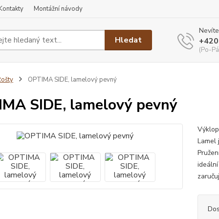
Kontakty
Montážní návody
Nevíte
Hledat
+420
(Po-Pá
ošty
OPTIMA SIDE, lamelový pevný
MA SIDE, lamelový pevný
Výklop
Lamel 
Pružen
ideáln
zaručuj
Dos