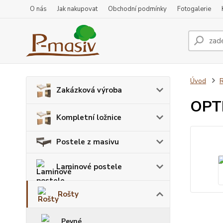
O nás
Jak nakupovat
Obchodní podmínky
Fotogalerie
Úvod
R
Zakázková výroba
OPTI
Kompletní ložnice
Postele z masivu
Laminové postele
Rošty
Pevné