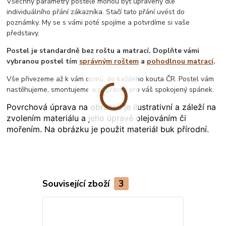
Všechny parametry postele mohou být upraveny dle
individuálního přání zákazníka. Stačí tato přání uvést do
poznámky. My se s vámi poté spojíme a potvrdíme si vaše
představy.
Postel je standardně bez roštu a matrací. Doplňte vámi
vybranou postel tím
správným roštem
a
pohodlnou matrací
.
Vše přivezeme až k vám domů, do každého kouta ČR. Postel vám
nastěhujeme, smontujeme a připravím pro váš spokojený spánek.
Povrchová úprava na obrázku je ilustrativní a záleží na
zvolením materiálu a jeho úpravě olejováním či
mořením. Na obrázku je použit materiál buk přírodní.
Související zboží
3