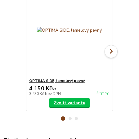
OPTIMA SIDE, lamelový pevný
OPTIMA FLEX
4 150 Kč
4 495 Kč
/
ks
4 týdny
3 430 Kč
bez DPH
3 715 Kč
bez
Zvolit variantu