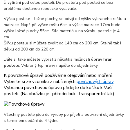
či vytírání pod celou postelí. Do prostoru pod postelí se bez
problému dostanou robotické vysavače.
Výška postele - ložné plochy, se odvíjí od výšky vybraného roštu a
matrace. Např. při výšce roštu 6cm a výšce matrace 17cm bude
výška ložné plochy 55cm. Síla materiálu na výrobu postele je 4
cm.
Šířku postele si můžete zvolit od 140 cm do 200 cm. Stejně tak i
délku od 200 cm do 220 cm.
Dále si také můžete vybrat z několika možností
úprav hran
postele
. Vybraný typ hrany napište do objednávky.
K povrchové úpravě používáme olejování nebo moření.
Vyberte si ze vzorníku z nabízených
povrchových úprav
.
Vybranou povrchovou úpravu přidejte do košíku k Vaší
posteli. (
Na obrázku je- přírodní buk- transparentní lak
).
Všechny postele jdou do vyroby po přijetí a potvrzení objednávky
s termínem dodání do 4 týdnu.