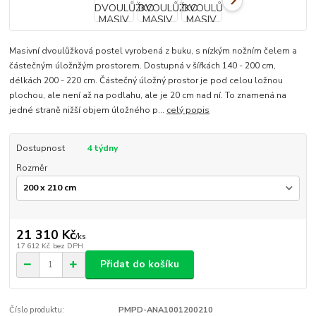
Masivní dvoulůžková postel vyrobená z buku, s nízkým nožním čelem a
částečným úložnžým prostorem. Dostupná v šířkách 140 - 200 cm,
délkách 200 - 220 cm. Částečný úložný prostor je pod celou ložnou
plochou, ale není až na podlahu, ale je 20 cm nad ní. To znamená na
jedné straně nižší objem úložného p...
celý popis
Dostupnost
4 týdny
Rozměr
21 310 Kč
/
ks
17 612 Kč
bez DPH
Přidat do košíku
Číslo produktu:
PMPD-ANA1001200210